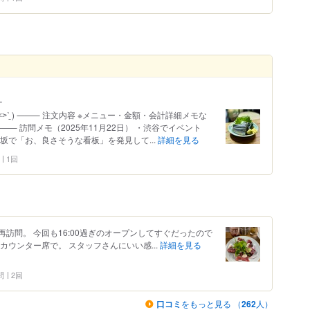
。
˂˃ˋ̱ ) ⸻ 注文内容 ※メニュー・金額・会計詳細メモな
 訪問メモ（2025年11月22日） ・渋谷でイベント
坂で「お、良さそうな看板」を発見して...
詳細を見る
1回
訪問。 今回も16:00過ぎのオープンしてすぐだったので
カウンター席で。 スタッフさんにいい感...
詳細を見る
問
2回
口コミ
をもっと見る （
262
人）