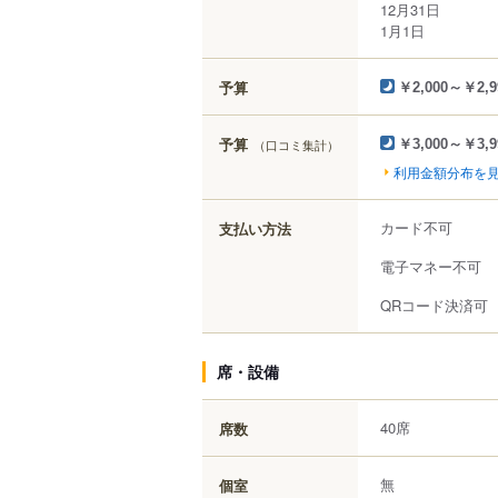
12月31日
1月1日
予算
￥2,000～￥2,9
予算
（口コミ集計）
￥3,000～￥3,9
利用金額分布を
カード不可
支払い方法
電子マネー不可
QRコード決済可
席・設備
40席
席数
無
個室