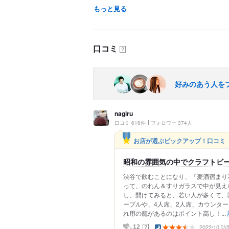
もっと見る
口コミ
？
好みのあう人を
nagiru
口コミ 616件
フォロワー 374人
お店が選ぶピックアップ！口コミ
昭和の雰囲気の中でクラフトビ
渋谷で飲むことになり、『麦酒宿まり
って、のれん＆すりガラスで中が見え
し、開けてみると、若い人が多くて、
ーブルや、4人席、2人席、カウンター
れ用の籠があるのはポイント高し！...
2022/10 訪
？
12