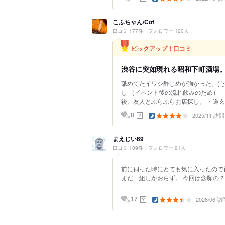
こふちゃん/Cof
口コミ 177件
フォロワー 120人
ピックアップ！口コミ
渋谷に突如現れる昭和下町酒場
舐めてたイワシ酢じめが強かった。( ˊ̱
し （イベント後の流れ飲みのため） ⸻
後、友人とふらふらお店探し。 ・道玄
2025/11 訪問
？
8
まえじい69
口コミ 189件
フォロワー 91人
前に伺った時にとても気に入ったので再
まだ一組しかおらず。 今回は念願の？
2026/06 訪
？
17