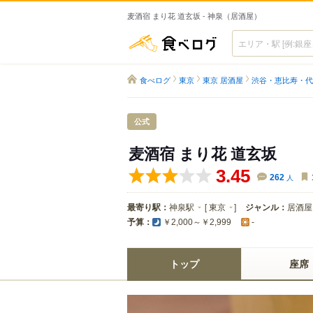
麦酒宿 まり花 道玄坂 - 神泉（居酒屋）
食べログ
食べログ
東京
東京 居酒屋
渋谷・恵比寿・代
公式
麦酒宿 まり花 道玄坂
3.45
262
人
最寄り駅：
神泉駅
[
東京
]
ジャンル：
居酒屋
予算：
￥2,000～￥2,999
-
トップ
座席