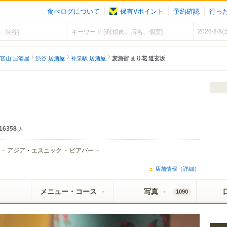
食べログについて
保有Vポイント
予約確認
行っ
官山 居酒屋
渋谷 居酒屋
神泉駅 居酒屋
麦酒宿 まり花 道玄坂
16358
人
アジア・エスニック
ビアバー
店舗情報（詳細）
メニュー・コース
写真
1090