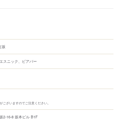
玄坂
エスニック、ビアバー
店がございますのでご注意ください。
坂
2-16-8
坂本ビル B1F