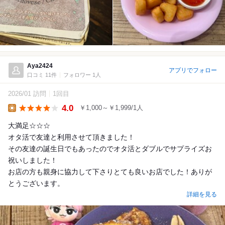
Aya2424
アプリでフォロー
口コミ 11件
フォロワー 1人
2026/01 訪問
1回目
4.0
￥1,000～￥1,999/1人
Lunch
大満足☆☆☆
オタ活で友達と利用させて頂きました！
その友達の誕生日でもあったのでオタ活とダブルでサプライズお
祝いしました！
お店の方も親身に協力して下さりとても良いお店でした！ありが
とうございます。
詳細を見る