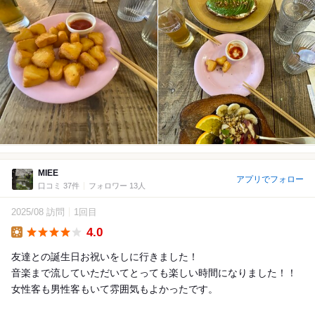
MIEE
アプリでフォロー
口コミ 37件
フォロワー 13人
2025/08 訪問
1回目
4.0
Lunch
友達との誕生日お祝いをしに行きました！
音楽まで流していただいてとっても楽しい時間になりました！！
女性客も男性客もいて雰囲気もよかったです。