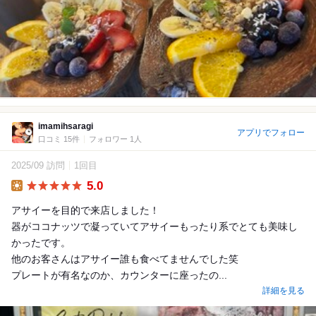
imamihsaragi
アプリでフォロー
口コミ 15件
フォロワー 1人
2025/09 訪問
1回目
5.0
Lunch
アサイーを目的で来店しました！
器がココナッツで凝っていてアサイーもったり系でとても美味し
かったです。
他のお客さんはアサイー誰も食べてませんでした笑
プレートが有名なのか、カウンターに座ったの...
詳細を見る