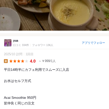
yua
アプリでフォロー
口コミ 334件
フォロワー 136人
2025/10 訪問
1回目
4.0
～￥999/1人
Lunch
平日14時半にカフェ利用でスムーズに入店
お水はセルフ方式
Acai Smoothie 950円
皆仲良く同じの注文