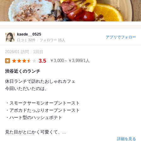
kaede__0525
アプリでフォロー
口コミ 32件
フォロワー 15人
2026/01 訪問
1回目
3.5
￥3,000～￥3,999/1人
Lunch
渋谷近くのランチ
休日ランチで訪れたおしゃれカフェ
今回いただいたのは、
・スモークサーモンオーブントースト
・アボカドたっぷりオーブントースト
・ハート型のハッシュポテト
見た目がとにかく可愛くて、...
詳細を見る