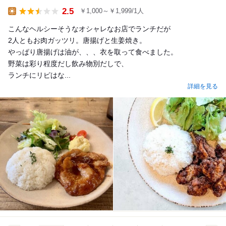
2.5
￥1,000～￥1,999/1人
Lunch
こんなヘルシーそうなオシャレなお店でランチだが
2人ともお肉ガッツリ。唐揚げと生姜焼き。
やっぱり唐揚げは油が、、、衣を取って食べました。
野菜は彩り程度だし飲み物別だしで、
ランチにリピはな...
詳細を見る