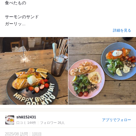
食べたもの
サーモンのサンド
ガーリッ...
詳細を見る
shiii152431
アプリでフォロー
口コミ 144件
フォロワー 26人
2025/08 訪問
1回目