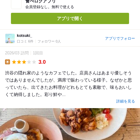
食べログアプリ
会員登録なし。無料で使える
アプリで開く
kotsuki_
アプリでフォロー
口コミ 6件
フォロワー 0人
2026/03 訪問
1回目
3.0
Lunch
渋谷の隠れ家のようなカフェでした。店員さんはあまり優しそう
ではありませんでしたが、満席で賑わっている様子。なぜかと思
っていたら、出てきたお料理がどれもとても素敵で、味もおいし
くて納得しました。彩り鮮や...
詳細を見る