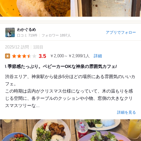
わかぐるめ
アプリでフォロー
口コミ 719件
フォロワー 1897人
2025/12 訪問
1回目
3.5
￥2,000～￥2,999/1人
詳細
Lunch
\ 季節感たっぷり。ベビーカーOKな神泉の雰囲気カフェ/
渋谷エリア、神泉駅から徒歩5分ほどの場所にある雰囲気のいいカ
フェ。
この時期は店内がクリスマス仕様になっていて、木の温もりを感
じる空間に、各テーブルのクッションや小物、窓側の大きなクリ
スマスツリーな...
詳細を見る