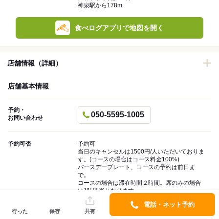
神泉駅から178m
食べログアプリで地図を開く
店舗情報（詳細）
店舗基本情報
予約・
050-5595-1005
お問い合わせ
予約可否
予約可
当日のキャンセルは1500円/人いただいておりま
す。(コースの場合はコース料金100%)
バースデープレート、コースの予約は前日ま
で。
コースの場合は滞在時間２時間。席のみの場合
は1時間半となります。
電話・ネット予約
アニバーサリープレートをご予約される場合、
行った
保存
共有
プレート提供のタイミングも