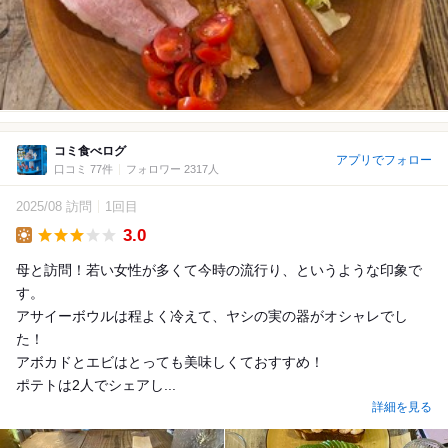
コミ食べログ
アプリでフォロー
口コミ 77件
フォロワー 2317人
2025/08 訪問
1回目
3.0
Lunch
母と訪問！若い女性が多くて今時の流行り、というような印象で
す。
アサイーボウルは程よく冷えて、ヤシの実の器がオシャレでし
た！
アボカドとエビはとっても美味しくておすすめ！
ポテトは2人でシェアし...
詳細を見る