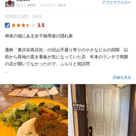
アプリでフォロー
口コミ 669件
フォロワー 195人
2025/12 訪問
1回目
3.5
Dinner
神泉の端にある女子御用達の隠れ家
通称「裏渋谷商店街」の旧山手通り寄りの小さなビルの四階 以
前から路地の置き看板が気になっていた店 年末のランチで周囲
の店が開いてなかったので、ふらりと初訪問
...
詳細を見る