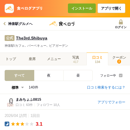
インストール
アプリで開く
神泉駅グルメへ
ログイン
The3rd.Shibuya
公式
神泉駅/カフェ､ バーベキュー､ ビアガーデン
写真
口コミ
クーポン
トップ
座席
メニュー
417
134
2
すべて
夜
昼
フォロー中
口コミ検索をするには？
140件
まみちょふ0815
アプリでフォロー
口コミ 63件
フォロワー 10人
2026/04 訪問
1回目
3.1
Dinner