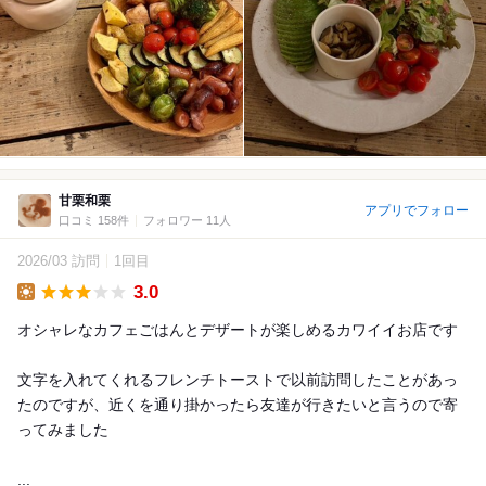
甘栗和栗
アプリでフォロー
口コミ 158件
フォロワー 11人
2026/03 訪問
1回目
3.0
Lunch
オシャレなカフェごはんとデザートが楽しめるカワイイお店です
文字を入れてくれるフレンチトーストで以前訪問したことがあっ
たのですが、近くを通り掛かったら友達が行きたいと言うので寄
ってみました
...