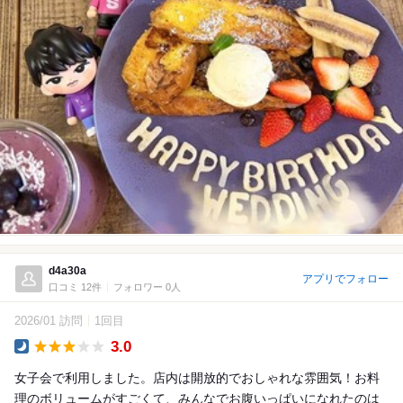
d4a30a
アプリでフォロー
口コミ 12件
フォロワー 0人
2026/01 訪問
1回目
3.0
Dinner
女子会で利用しました。店内は開放的でおしゃれな雰囲気！お料
理のボリュームがすごくて、みんなでお腹いっぱいになれたのは