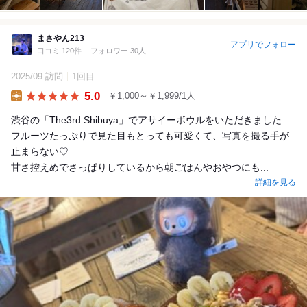
まさやん213
アプリでフォロー
口コミ 120件
フォロワー 30人
2025/09 訪問
1回目
5.0
￥1,000～￥1,999/1人
Lunch
渋谷の「The3rd.Shibuya」でアサイーボウルをいただきました
フルーツたっぷりで見た目もとっても可愛くて、写真を撮る手が
止まらない♡
甘さ控えめでさっぱりしているから朝ごはんやおやつにも...
詳細を見る