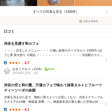
すべての写真を見る（1426件）
広告を非表示
口コミ
渋谷を見渡す和カフェ
－－－－注文したメニュー－－－ ◎濃い抹茶のチーズタルト 1595円 +ほ
うじ茶 炭火炒り ※税込 －－－－－－－－－－－－－－－ 渋谷駅のスクラ
ンブルス...
3.7
Dinner:
おきくグルメ
（1318）
2026/06 訪問
1回
渋谷の空と和の贅、穴場カフェで味わう抹茶タルトとフルーツ
ティーソーダの余韻
夕食を済ませた足で、無性に和スイーツが恋しくなり、渋谷スクランブル
スクエアの14階「神楽坂 茶寮」へ。神楽坂本店の落ち着いた空気が好き
で時折訪れていましたが、渋谷店は都会らしい開放...
4.1