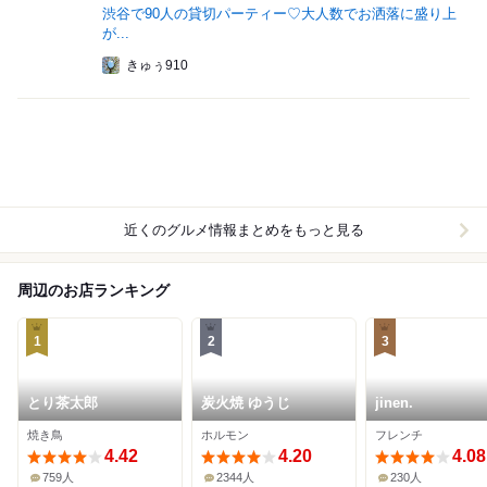
渋谷で90人の貸切パーティー♡大人数でお洒落に盛り上
が...
きゅぅ910
近くのグルメ情報まとめをもっと見る
周辺のお店ランキング
1
2
3
とり茶太郎
炭火焼 ゆうじ
jinen.
焼き鳥
ホルモン
フレンチ
4.42
4.20
4.08
759人
2344人
230人