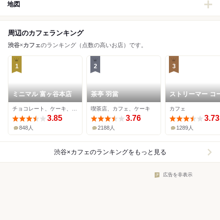
地図
周辺のカフェランキング
渋谷
×
カフェ
のランキング（点数の高いお店）です。
1
2
3
ミニマル 富ヶ谷本店
茶亭 羽當
ストリーマー コ
ーカンパニー
チョコレート、ケーキ、カフェ
喫茶店、カフェ、ケーキ
カフェ
SHIBUYA
3.85
3.76
3.73
848人
2188人
1289人
渋谷×カフェ
のランキングをもっと見る
広告を非表示