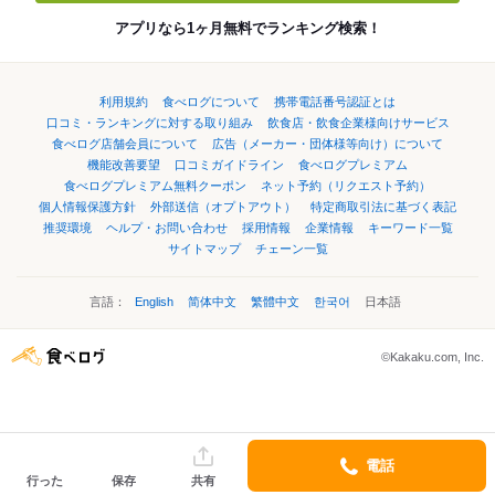
アプリなら1ヶ月無料でランキング検索！
利用規約
食べログについて
携帯電話番号認証とは
口コミ・ランキングに対する取り組み
飲食店・飲食企業様向けサービス
食べログ店舗会員について
広告（メーカー・団体様等向け）について
機能改善要望
口コミガイドライン
食べログプレミアム
食べログプレミアム無料クーポン
ネット予約（リクエスト予約）
個人情報保護方針
外部送信（オプトアウト）
特定商取引法に基づく表記
推奨環境
ヘルプ・お問い合わせ
採用情報
企業情報
キーワード一覧
サイトマップ
チェーン一覧
言語：
English
简体中文
繁體中文
한국어
日本語
©Kakaku.com, Inc.
電話
行った
保存
共有