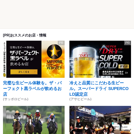
[PR]おススメのお店・情報
PR
PR
完璧な生ビール体験を。ザ・パ
冷えと品質にこだわる生ビー
ーフェクト黒ラベルが飲めるお
ル。スーパードライ SUPERCO
店
LD認定店
(サッポロビール)
(アサヒビール)