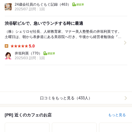
Dinner:
24歳会社員のもぐもぐ記録
（463）
2025/07 訪問
1回
渋谷駅ビルで、急いでランチする時に最適
（株）シェリロゼ社長、人材教育家、マナー美人塾塾長の井垣利英です。
土曜日は、朝から表参道にある美容院へ行き、午後から経営者勉強会『盛
和塾』のため、新横浜へ移動する。渋谷駅で...
5.0
Lunch:
井垣利英
（770）
2025/03 訪問
1回
口コミをもっと見る（433人）
[PR] 近くのカフェのお店
もっと見る