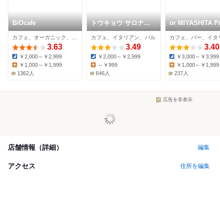
BiOcafe
トウキョウ サロナー
or MIYASHITA 
ド カフェ ダブ
カフェ、オーガニック、ダイニングバー
カフェ、イタリアン、バル
カフェ、バー、イタ
3.63
3.49
3.40
￥2,000～￥2,999
￥2,000～￥2,999
￥3,000～￥3,999
Dinner:
Dinner:
Dinner:
￥1,000～￥1,999
～￥999
￥1,000～￥1,999
Lunch:
Lunch:
Lunch:
1362人
646人
237人
広告を非表示
店舗情報（詳細）
編集
アクセス
住所を編集