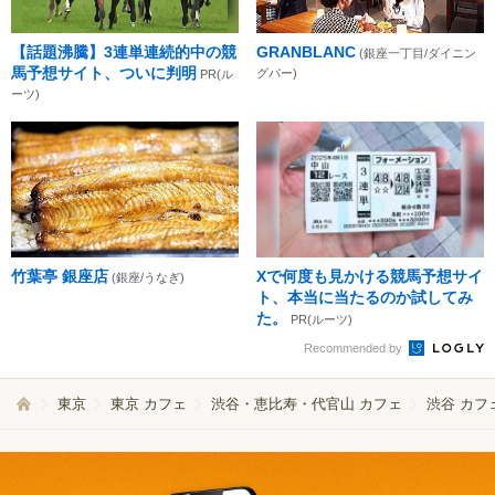
【話題沸騰】3連単連続的中の競
GRANBLANC
(銀座一丁目/ダイニン
馬予想サイト、ついに判明
グバー)
PR(ル
ーツ)
竹葉亭 銀座店
Xで何度も見かける競馬予想サイ
(銀座/うなぎ)
ト、本当に当たるのか試してみ
た。
PR(ルーツ)
Recommended by
東京
東京 カフェ
渋谷・恵比寿・代官山 カフェ
渋谷 カフ