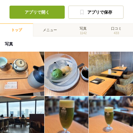
アプリで開く
アプリで保存
写真
口コミ
トップ
メニュー
1142
433
写真