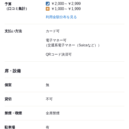
￥2,000～￥2,999
予算
（口コミ集計）
￥1,000～￥1,999
利用金額分布を見る
支払い方法
カード可
電子マネー可
（交通系電子マネー（Suicaなど））
QRコード決済可
席・設備
個室
無
貸切
不可
禁煙・喫煙
全席禁煙
駐車場
有