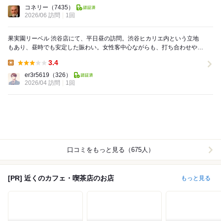
Lunch:
コネリー
（7435）
2026/06 訪問
1回
果実園リーベル 渋谷店にて、平日昼の訪問。渋谷ヒカリエ内という立地
もあり、昼時でも安定した賑わい。女性客中心ながらも、打ち合わせや一
人利用の男性客の姿もちらほら見受けられる。フルー...
3.4
Lunch:
er3r5619
（326）
2026/04 訪問
1回
口コミをもっと見る（675人）
[PR] 近くのカフェ・喫茶店のお店
もっと見る