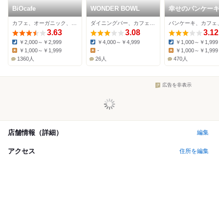
BiOcafe
WONDER BOWL
幸せのパンケーキ
谷店
カフェ、オーガニック、ダイニングバー
ダイニングバー、カフェ、居酒屋
3.63
3.08
3.12
￥2,000～￥2,999
￥4,000～￥4,999
￥1,000～￥1,999
Dinner:
Dinner:
Dinner:
￥1,000～￥1,999
-
￥1,000～￥1,999
Lunch:
Lunch:
Lunch:
1360人
26人
470人
広告を非表示
店舗情報（詳細）
編集
アクセス
住所を編集