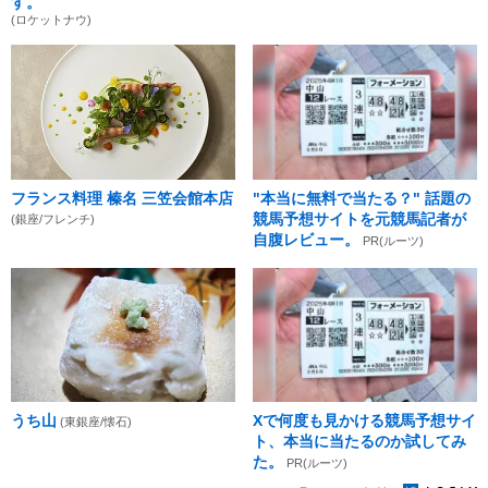
す。
(ロケットナウ)
フランス料理 榛名 三笠会館本店
"本当に無料で当たる？" 話題の
競馬予想サイトを元競馬記者が
(銀座/フレンチ)
自腹レビュー。
PR(ルーツ)
うち山
Xで何度も見かける競馬予想サイ
(東銀座/懐石)
ト、本当に当たるのか試してみ
た。
PR(ルーツ)