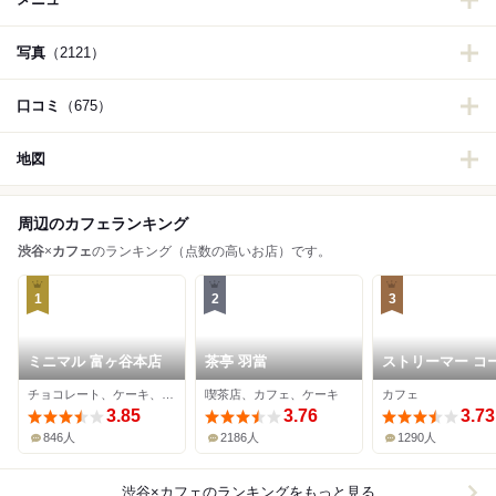
写真
（2121）
口コミ
（675）
地図
周辺のカフェランキング
渋谷
×
カフェ
のランキング（点数の高いお店）です。
1
2
3
ミニマル 富ヶ谷本店
茶亭 羽當
ストリーマー コ
ーカンパニー
チョコレート、ケーキ、カフェ
喫茶店、カフェ、ケーキ
カフェ
SHIBUYA
3.85
3.76
3.73
846人
2186人
1290人
渋谷×カフェ
のランキングをもっと見る