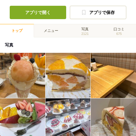
アプリで開く
アプリで保存
写真
口コミ
トップ
メニュー
2121
675
写真