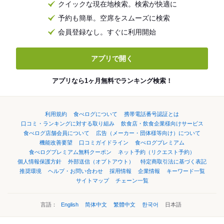
クイックな現在地検索。検索が快適に
予約も簡単。空席をスムーズに検索
会員登録なし。すぐに利用開始
アプリで開く
アプリなら1ヶ月無料でランキング検索！
利用規約
食べログについて
携帯電話番号認証とは
口コミ・ランキングに対する取り組み
飲食店・飲食企業様向けサービス
食べログ店舗会員について
広告（メーカー・団体様等向け）について
機能改善要望
口コミガイドライン
食べログプレミアム
食べログプレミアム無料クーポン
ネット予約（リクエスト予約）
個人情報保護方針
外部送信（オプトアウト）
特定商取引法に基づく表記
推奨環境
ヘルプ・お問い合わせ
採用情報
企業情報
キーワード一覧
サイトマップ
チェーン一覧
言語：
English
简体中文
繁體中文
한국어
日本語