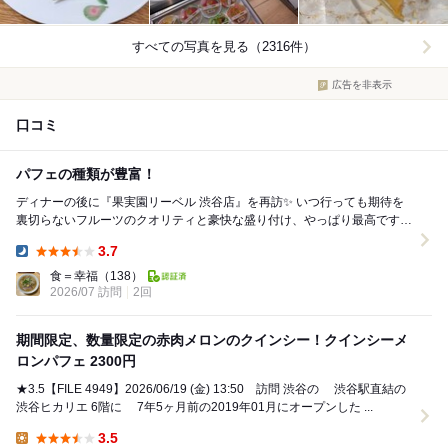
すべての写真を見る（2316件）
広告を非表示
口コミ
パフェの種類が豊富！
ディナーの後に『果実園リーベル 渋谷店』を再訪✨ いつ行っても期待を
裏切らないフルーツのクオリティと豪快な盛り付け、やっぱり最高です
リーベルの最大のこだわりは、オーナーが...
3.7
Dinner:
食＝幸福
（138）
2026/07 訪問
2回
期間限定、数量限定の赤肉メロンのクインシー！クインシーメ
ロンパフェ 2300円
★3.5【FILE 4949】2026/06/19 (金) 13:50 訪問 渋谷の 渋谷駅直結の
渋谷ヒカリエ 6階に 7年5ヶ月前の2019年01月にオープンした ...
3.5