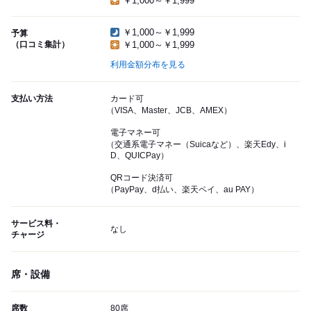
￥1,000～￥1,999
￥1,000～￥1,999
予算
（口コミ集計）
￥1,000～￥1,999
利用金額分布を見る
支払い方法
カード可
（VISA、Master、JCB、AMEX）
電子マネー可
（交通系電子マネー（Suicaなど）、楽天Edy、i
D、QUICPay）
QRコード決済可
（PayPay、d払い、楽天ペイ、au PAY）
サービス料・
なし
チャージ
席・設備
席数
80席