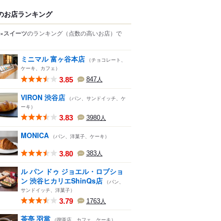
のお店ランキング
×スイーツ
のランキング
（点数の高いお店）
で
ミニマル 富ヶ谷本店
（チョコレート、
ケーキ、カフェ）
3.85
847
人
VIRON 渋谷店
（パン、サンドイッチ、ケ
ーキ）
3.83
3980
人
MONICA
（パン、洋菓子、ケーキ）
3.80
383
人
ル パン ドゥ ジョエル・ロブショ
ン 渋谷ヒカリエShinQs店
（パン、
サンドイッチ、洋菓子）
3.79
1763
人
茶亭 羽當
（喫茶店、カフェ、ケーキ）