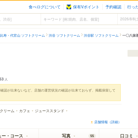
食べログについて
保有Vポイント
予約確認
行っ
比寿・代官山 ソフトクリーム
渋谷 ソフトクリーム
渋谷駅 ソフトクリーム
一〇八抹
53
人
実確認が出来ないなど、店舗の運営状況の確認が出来ておらず、掲載保留して
クリーム
カフェ
ジューススタンド
店舗情報（詳細）
ュー・コース
写真
口コミ
55