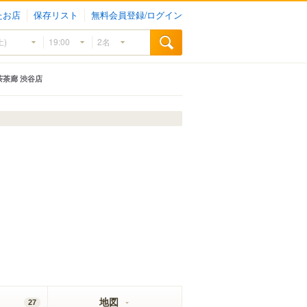
たお店
保存リスト
無料会員登録/ログイン
茶茶廊 渋谷店
地図
27