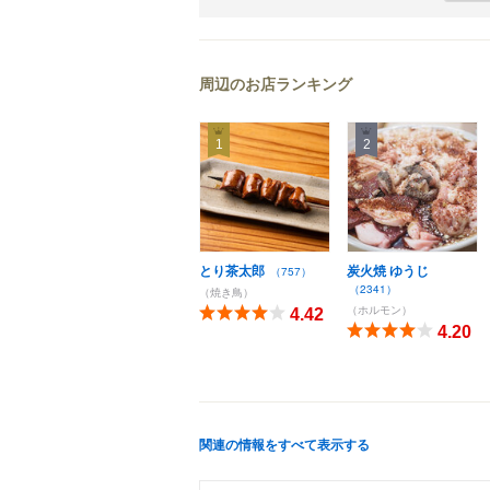
周辺のお店ランキング
1
2
とり茶太郎
炭火焼 ゆうじ
（757）
（2341）
（焼き鳥）
（ホルモン）
4.42
4.20
関連の情報をすべて表示する