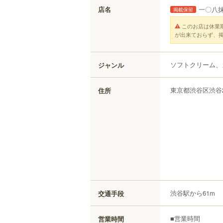
店名
一〇八抹
掲載保留
このお店は休業
が出来ておらず、
ソフトクリーム、
ジャンル
東京都
渋谷区
渋谷
住所
渋谷駅から61m
交通手段
■営業時間
営業時間