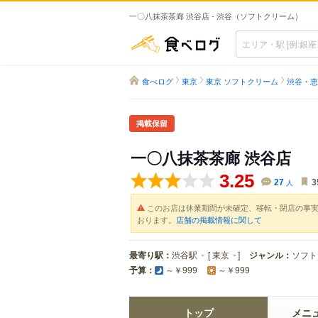
一〇八抹茶茶廊 渋谷店 - 渋谷（ソフトクリーム）
食べログ
食べログ
東京
東京 ソフトクリーム
渋谷・恵
掲載保留
一〇八抹茶茶廊 渋谷店
3.25
27
人
3
このお店は休業期間が未確定、移転・閉店の事
おります。
店舗の掲載情報に関して
最寄り駅：
渋谷駅
[
東京
]
ジャンル：
ソフト
予算：
～￥999
～￥999
トップ
メニ