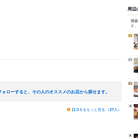
周辺
渋谷
す。
1
2
3
フォローすると、その人のオススメのお店から探せます。
4
口コミ
をもっと見る （
27
人）
5