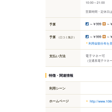
10:00～21:00
営業時間・定休日
予算
～￥999
～￥
予算
（口コミ集計）
～￥999
～￥
利用金額分布を
電子マネー可
支払い方法
（交通系電子マネー（
特徴・関連情報
利用シーン
ホームページ
http://www.108