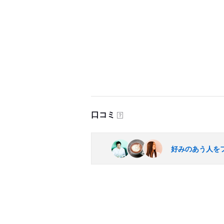
口コミ
？
好みのあう人を