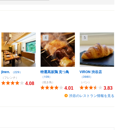
4
5
3
jinen.
特選髙坂鶏 克つ鳥
VIRON 渋谷店
（229）
（109）
（3980）
（フレンチ）
（焼き鳥）
（パン）
4.08
4.01
3.83
渋谷のレストラン情報を見る