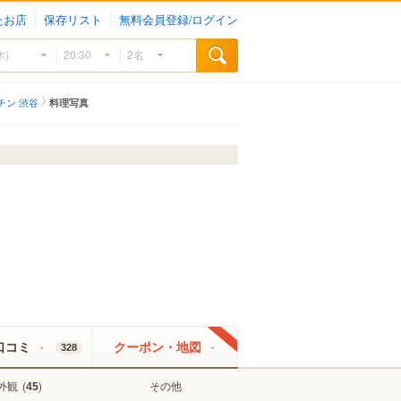
たお店
保存リスト
無料会員登録/ログイン
チン 渋谷
料理写真
口コミ
クーポン・地図
328
外観
(
)
その他
45