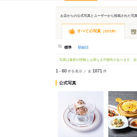
お店からの公式写真とユーザーから投稿された写
すべての写真
（
件）
1071
標準
登録日
写真は最新の情報とは異なる可能性があります。必
1
～
60
件を表示
／
全
1071
件
公式写真