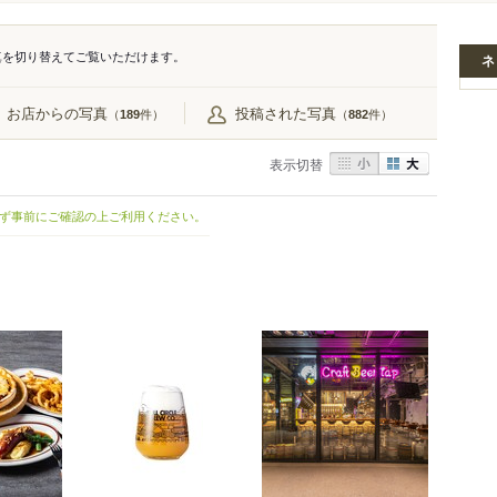
真を切り替えてご覧いただけます。
ネ
お店からの写真
投稿された写真
（
件）
（
件）
189
882
表示切替
ず事前にご確認の上ご利用ください。