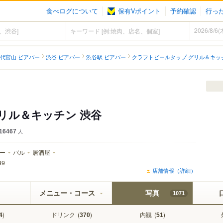
食べログについて
保有Vポイント
予約確認
行っ
代官山 ビアバー
渋谷 ビアバー
渋谷駅 ビアバー
クラフトビールタップ グリル＆キッ
リル＆キッチン 渋谷
16467
人
ー
バル
居酒屋
99
店舗情報（詳細）
メニュー・コース
写真
1071
)
ドリンク
(
)
内観
(
)
4
370
51