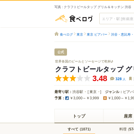
写真 : クラフトビールタップ グリル＆キッチン 渋谷
食べログ
食べログ
東京
東京 ビアバー
渋谷・恵比寿・
公式
世界各国のビールとソーセージで乾杯♪
クラフトビールタップ グ
3.48
328
人
最寄り駅：
渋谷駅
[
東京
]
ジャンル：
ビアバ
予算：
￥3,000～￥3,999
￥1,000～￥1,9
トップ
座席
すべて
(
)
料理
(
1071
57