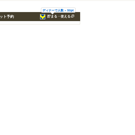
ディナーで人数 × 50pt
ット予約
貯まる・使える