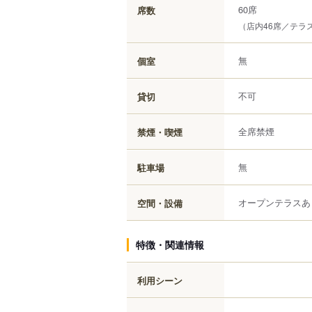
60席
席数
（店内46席／テラス
無
個室
不可
貸切
全席禁煙
禁煙・喫煙
無
駐車場
オープンテラスあ
空間・設備
特徴・関連情報
利用シーン