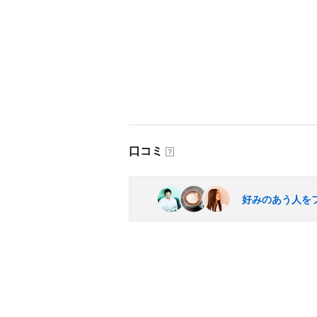
口コミ
？
好みのあう人を