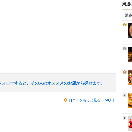
周辺
渋谷
1
2
3
フォローすると、その人のオススメのお店から探せます。
4
口コミ
をもっと見る （
58
人）
5