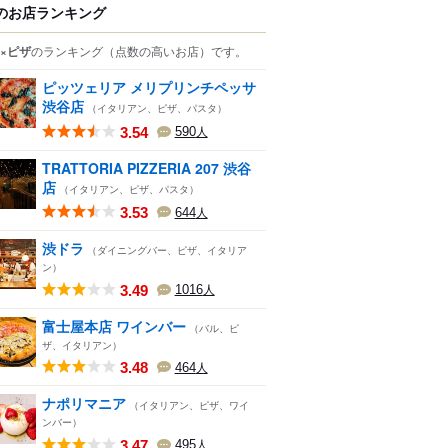
のお店ランキング
×ピザ
のランキング
（点数の高いお店）
です。
ピッツェリア メリプリンチペッサ
渋谷店
（イタリアン、ピザ、パスタ）
3.54
590
人
TRATTORIA PIZZERIA 207 渋谷
店
（イタリアン、ピザ、パスタ）
3.53
644
人
渋ドラ
（ダイニングバー、ピザ、イタリア
ン）
3.49
1016
人
富士屋本店 ワインバー
（バル、ピ
ザ、イタリアン）
3.48
464
人
ナポリマニア
（イタリアン、ピザ、ワイ
ンバー）
3.47
495
人