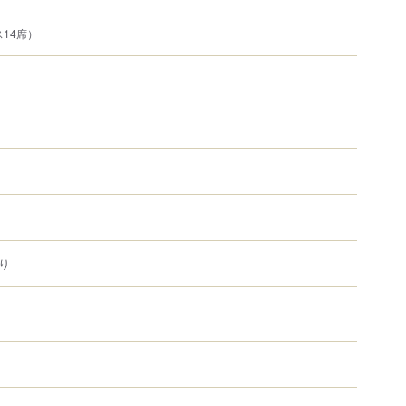
14席）
り