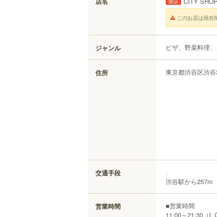
店名
CITY SHOP
閉店
このお店は現在
ピザ、野菜料理、
ジャンル
東京都
渋谷区
渋谷
住所
.
交通手段
渋谷駅から257m
■営業時間
営業時間
11:00～21:30（L.