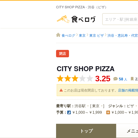
CITY SHOP PIZZA - 渋谷（ピザ）
食べログ
食べログ
東京
東京 ピザ
渋谷・恵比寿・代官
閉店
CITY SHOP PIZZA
3.25
58
人
2
このお店は現在閉店しております。
店舗の掲載
最寄り駅：
渋谷駅
[
東京
]
ジャンル：
ピザ
予算：
￥1,000～￥1,999
￥1,000～￥1,9
トップ
メニ