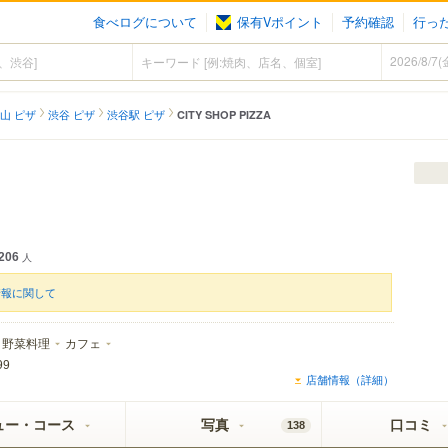
食べログについて
保有Vポイント
予約確認
行っ
山 ピザ
渋谷 ピザ
渋谷駅 ピザ
CITY SHOP PIZZA
206
人
情報に関して
野菜料理
カフェ
99
店舗情報（詳細）
ュー・コース
写真
口コミ
138