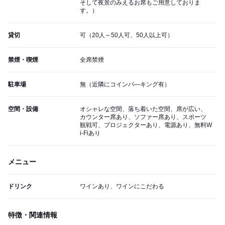
そして夜景のみえるお席もご用意しておりま
す。）
貸切
可（20人～50人可、50人以上可）
禁煙・喫煙
全席禁煙
駐車場
無（近隣にコインパ―キング有）
空間・設備
オシャレな空間、落ち着いた空間、席が広い、
カウンター席あり、ソファー席あり、スポーツ
観戦可、プロジェクターあり、電源あり、無料W
i-Fiあり
メニュー
ドリンク
ワインあり、ワインにこだわる
特徴・関連情報