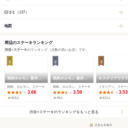
口コミ
（137）
地図
周辺のステーキランキング
渋谷
×
ステーキ
のランキング（点数の高いお店）です。
1
2
3
焼肉ホルモン 新井屋
焼肉ホルモン 新井屋
オステリアウラ
渋谷
にかい
焼肉、ホルモン、ステーキ
焼肉、ホルモン、ステーキ
3.66
3.59
3.53
923人
99人
613人
渋谷×ステーキ
のランキングをもっと見る
広告を非表示