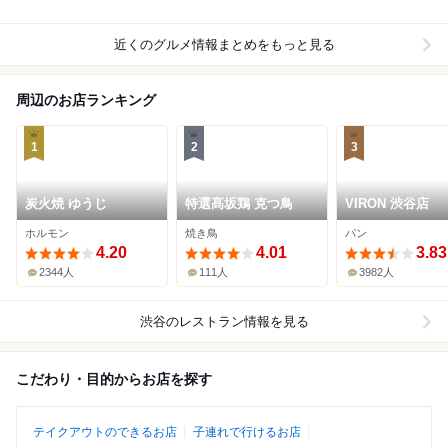
近くのグルメ情報まとめをもっと見る
周辺のお店ランキング
1
2
3
炭火焼 ゆうじ
特選髙坂鶏 克つ鳥
VIRON 渋谷店
ホルモン
焼き鳥
パン
4.20
4.01
3.83
2344人
111人
3982人
渋谷
のレストラン情報を見る
こだわり・目的からお店を探す
テイクアウトのできるお店
子連れで行けるお店