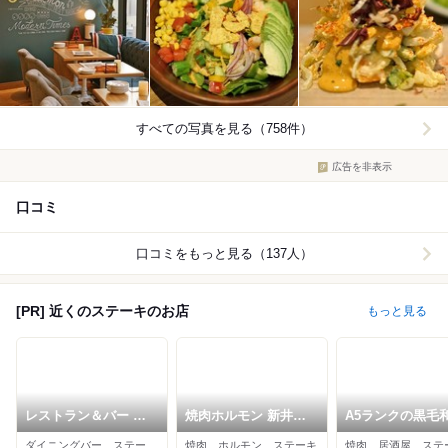
すべての写真を見る（758件）
広告を非表示
口コミ
口コミをもっと見る（137人）
[PR] 近くのステーキのお店
もっと見る
レストラン＆バー コ
焼肉ホルモン 新井屋
A5ランクの黒毛
ーンバレー 渋谷
渋谷
焼肉×食べ放題 
ダイニングバー、ステーキ、イタリアン
焼肉、ホルモン、ステーキ
焼肉、居酒屋、ステ
備 炭治郎 渋谷本