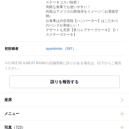
ステーキコスパ抜群！
気軽な食事でも使いやすい！
内装はアメリカの西海岸をイメージ◇お洒落空
間♪
お食事は渋谷屈指【ハンバーガー】はこだわり
のバンズが美味しい！
デザートも充実【炙りレアチーズケーキ】【バ
スクチーズケーキ】
初投稿者
ayaminnie.
（597）
※CHEESE＆MEAT BANKの店舗情報に誤りがある場合は、以下からご報告
ください。
誤りを報告する
座席
メニュー
写真
（723）