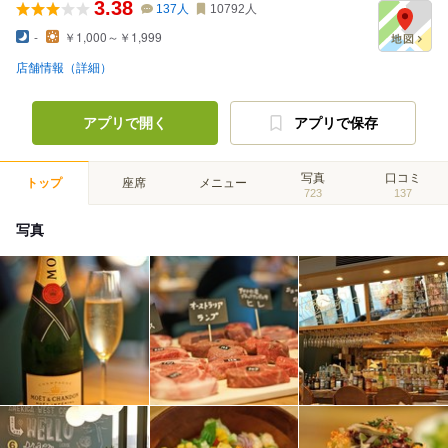
3.38
137
人
10792
人
-
￥1,000～￥1,999
店舗情報（詳細）
アプリで開く
アプリで保存
写真
口コミ
トップ
座席
メニュー
723
137
写真