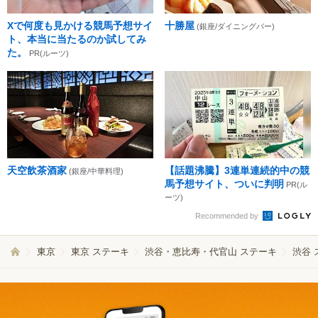
Xで何度も見かける競馬予想サイ
十勝屋
(銀座/ダイニングバー)
ト、本当に当たるのか試してみ
た。
PR(ルーツ)
天空飲茶酒家
【話題沸騰】3連単連続的中の競
(銀座/中華料理)
馬予想サイト、ついに判明
PR(ル
ーツ)
Recommended by
東京
東京 ステーキ
渋谷・恵比寿・代官山 ステーキ
渋谷 