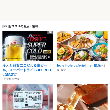
[PR]おススメのお店・情報
PR
冷えと品質にこだわる生ビー
hole hole cafe＆diner 銀座
(銀
ル。スーパードライ SUPERCO
座/カフェ)
LD認定店
(アサヒビール)