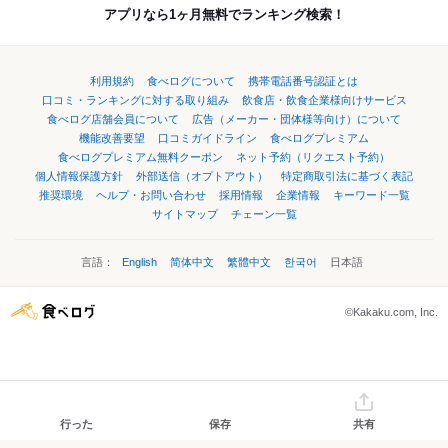
アプリなら1ヶ月無料でランキング検索！
利用規約
食べログについて
携帯電話番号認証とは
口コミ・ランキングに対する取り組み
飲食店・飲食企業様向けサービス
食べログ店舗会員について
広告（メーカー・団体様等向け）について
機能改善要望
口コミガイドライン
食べログプレミアム
食べログプレミアム無料クーポン
ネット予約（リクエスト予約）
個人情報保護方針
外部送信（オプトアウト）
特定商取引法に基づく表記
推奨環境
ヘルプ・お問い合わせ
採用情報
企業情報
キーワード一覧
サイトマップ
チェーン一覧
言語：
English
简体中文
繁體中文
한국어
日本語
©Kakaku.com, Inc.
行った
保存
共有