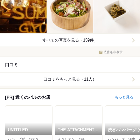
すべての写真を見る（159件）
広告を非表示
口コミ
口コミをもっと見る（11人）
[PR] 近くのバルのお店
もっと見る
UNTITLED
THE ATTACHMENT
渋谷ハンバーグ
渋谷店
バル、ピザ、パスタ
イタリアン、バル
ハンバーグ、洋食、