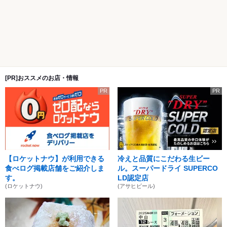
[PR]おススメのお店・情報
PR
PR
【ロケットナウ】が利用できる
冷えと品質にこだわる生ビー
食べログ掲載店舗をご紹介しま
ル。スーパードライ SUPERCO
す。
LD認定店
(ロケットナウ)
(アサヒビール)