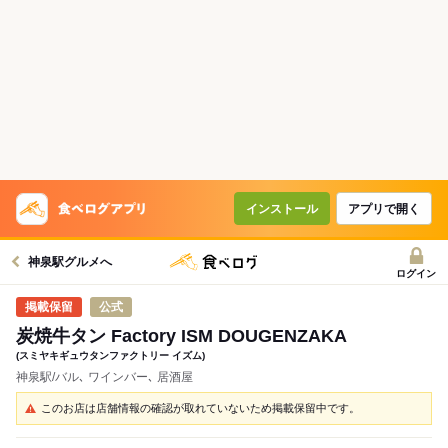
インストール
アプリで開く
神泉駅グルメへ
ログイン
公式
炭焼牛タン Factory ISM DOUGENZAKA
(スミヤキギュウタンファクトリー イズム)
神泉駅/バル､ ワインバー､ 居酒屋
このお店は店舗情報の確認が取れていないため掲載保留中です。