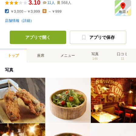
3.10
11
人
568
人
￥3,000～￥3,999
～￥999
店舗情報（詳細）
アプリで開く
アプリで保存
写真
口コミ
トップ
座席
メニュー
146
11
写真