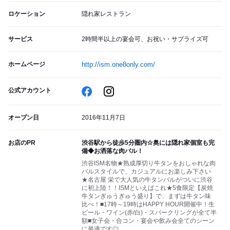
ロケーション
隠れ家レストラン
サービス
2時間半以上の宴会可、お祝い・サプライズ可
ホームページ
http://ism.one8only.com/
公式アカウント
オープン日
2016年11月7日
お店のPR
渋谷駅から徒歩5分圏内☆奥には隠れ家個室も完
備◆お洒落な肉バル！
渋谷ISM名物★熟成厚切り牛タンをおしゃれな肉
バルスタイルで、カジュアルにお楽しみ下さい
★名古屋 栄で大人気の牛タンバルがついに渋谷
に初上陸！！ISMといえばこれ★5食限定【炭焼
牛タンぎゅうぎゅう盛り】で、まずは牛タン味
比べ！■17時～19時はHAPPY HOUR開催中！生
ビール・ワイン(赤/白)・スパークリングが全て半
額■女子会・合コン・宴会や飲み会全てのシーン
に最適です◎