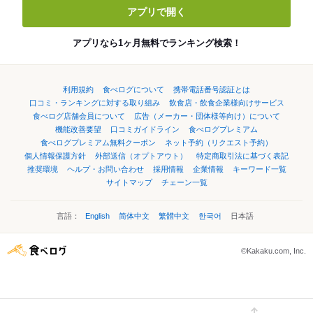
アプリで開く
アプリなら1ヶ月無料でランキング検索！
利用規約
食べログについて
携帯電話番号認証とは
口コミ・ランキングに対する取り組み
飲食店・飲食企業様向けサービス
食べログ店舗会員について
広告（メーカー・団体様等向け）について
機能改善要望
口コミガイドライン
食べログプレミアム
食べログプレミアム無料クーポン
ネット予約（リクエスト予約）
個人情報保護方針
外部送信（オプトアウト）
特定商取引法に基づく表記
推奨環境
ヘルプ・お問い合わせ
採用情報
企業情報
キーワード一覧
サイトマップ
チェーン一覧
言語：
English
简体中文
繁體中文
한국어
日本語
©Kakaku.com, Inc.