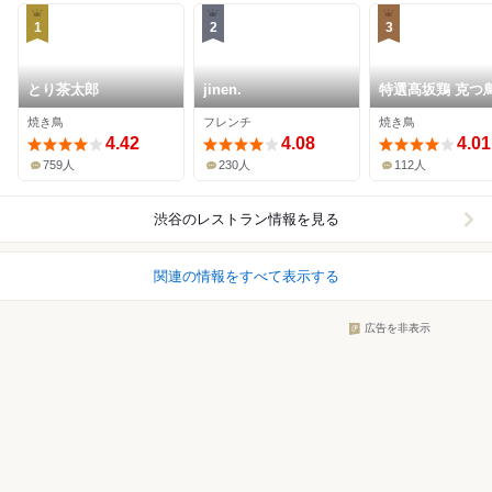
1
2
3
とり茶太郎
jinen.
特選髙坂鶏 克つ
焼き鳥
フレンチ
焼き鳥
4.42
4.08
4.01
759人
230人
112人
渋谷
のレストラン情報を見る
関連の情報をすべて表示する
広告を非表示