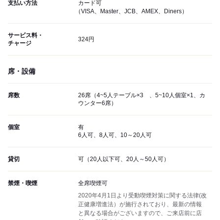
支払い方法
カード可
（VISA、Master、JCB、AMEX、Diners）
サービス料・
324円
チャージ
席・設備
席数
26席（4~5人テーブル×3 、5~10人個室×1、カ
ウンター6席）
個室
有
6人可、8人可、10～20人可
貸切
可（20人以下可、20人～50人可）
禁煙・喫煙
全席喫煙可
2020年4月1日より受動喫煙対策に関する法律(改
正健康増進法）が施行されており、最新の情報
と異なる場合がございますので、ご来店前に店