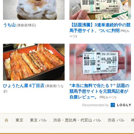
うち山
【話題沸騰】3連単連続的中の競
(東銀座/懐石)
馬予想サイト、ついに判明
PR(ル
ーツ)
ひょうたん屋 6丁目店
"本当に無料で当たる？" 話題の
(東銀座/うな
競馬予想サイトを元競馬記者が
ぎ)
自腹レビュー。
PR(ルーツ)
Recommended by
東京
東京 バル
渋谷・恵比寿・代官山 バル
渋谷 バル