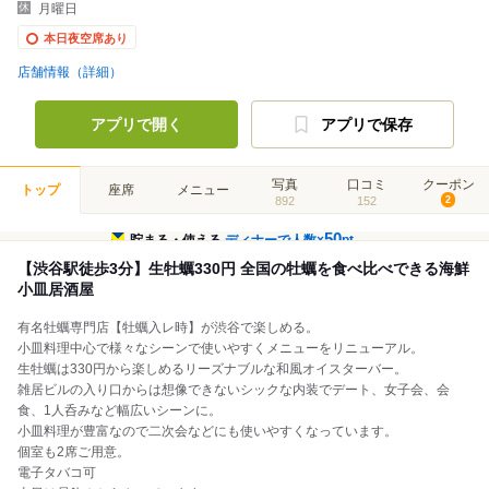
月曜日
本日夜空席あり
店舗情報（詳細）
アプリで開く
アプリで保存
写真
口コミ
クーポン
トップ
座席
メニュー
892
152
2
50
貯まる・使える
ディナーで人数×
pt
【渋谷駅徒歩3分】生牡蠣330円 全国の牡蠣を食べ比べできる海鮮
小皿居酒屋
有名牡蠣専門店【牡蠣入レ時】が渋谷で楽しめる。
小皿料理中心で様々なシーンで使いやすくメニューをリニューアル。
生牡蠣は330円から楽しめるリーズナブルな和風オイスターバー。
雑居ビルの入り口からは想像できないシックな内装でデート、女子会、会
食、1人呑みなど幅広いシーンに。
小皿料理が豊富なので二次会などにも使いやすくなっています。
個室も2席ご用意。
電子タバコ可