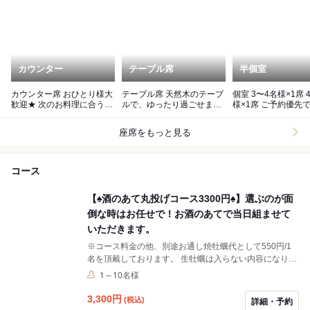
カウンター
テーブル席
半個室
カウンター席 おひとり様大
テーブル席 天然木のテーブ
個室 3〜4名様×1席 4〜6名
歓迎★ 次のお料理に合うお
ルで、ゆったり過ごせま
様×1席 ご予約優先でご案内
酒もおすすめ致します！
す。
致します。
座席をもっと見る
コース
【♠︎酒のあて丸投げコース3300円♠︎】選ぶのが面
倒な時はお任せで！お酒のあてで当日組ませて
いただきます。
※コース料金の他、別途お通し焼牡蠣代として550円/1
名を頂戴しております。 生牡蠣は入らない内容になりま
す
1～10名様
3,300
円
(税込)
詳細・予約