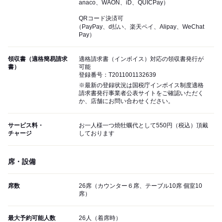
anaco、WAON、iD、QUICPay）
QRコード決済可
（PayPay、d払い、楽天ペイ、Alipay、WeChat
Pay）
領収書（適格簡易請求
適格請求書（インボイス）対応の領収書発行が
書）
可能
登録番号：T2011001132639
※最新の登録状況は国税庁インボイス制度適格
請求書発行事業者公表サイトをご確認いただく
か、店舗にお問い合わせください。
サービス料・
お一人様一つ焼牡蠣代として550円（税込）頂戴
チャージ
しております
席・設備
席数
26席（カウンター６席、テーブル10席 個室10
席）
最大予約可能人数
26人（着席時）