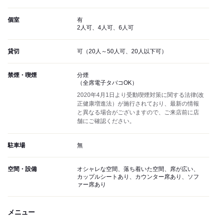
個室
有
2人可、4人可、6人可
貸切
可（20人～50人可、20人以下可）
禁煙・喫煙
分煙
（全席電子タバコOK）
2020年4月1日より受動喫煙対策に関する法律(改
正健康増進法）が施行されており、最新の情報
と異なる場合がございますので、ご来店前に店
舗にご確認ください。
駐車場
無
空間・設備
オシャレな空間、落ち着いた空間、席が広い、
カップルシートあり、カウンター席あり、ソフ
ァー席あり
メニュー