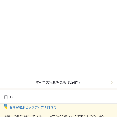
すべての写真を見る（924件）
口コミ
お店が選ぶピックアップ！口コミ
金曜日の夜に予約して入店。 カキフライが食べたくて来たものの、生牡