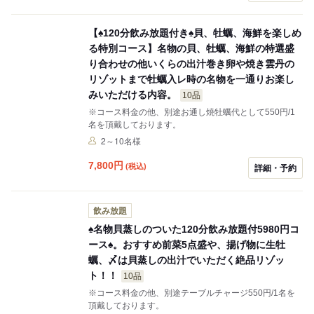
【♠︎120分飲み放題付き♠︎貝、牡蠣、海鮮を楽しめ
る特別コース】名物の貝、牡蠣、海鮮の特選盛
り合わせの他いくらの出汁巻き卵や焼き雲丹の
リゾットまで牡蠣入レ時の名物を一通りお楽し
みいただける内容。
10品
※コース料金の他、別途お通し焼牡蠣代として550円/1
名を頂戴しております。
2～10名様
7,800
円
(税込)
詳細・予約
飲み放題
♠︎名物貝蒸しのついた120分飲み放題付5980円コ
ース♠︎。おすすめ前菜5点盛や、揚げ物に生牡
蠣、〆は貝蒸しの出汁でいただく絶品リゾッ
ト！！
10品
※コース料金の他、別途テーブルチャージ550円/1名を
頂戴しております。