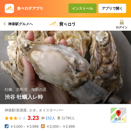
コースで使えるクーポン
戻る
インストール
アプリで開く
神泉駅グルメへ
クーポンを利用せず予約する
ログイン
公式
牡蠣、貝料理、海鮮の店
渋谷 牡蠣入レ時
神泉駅/居酒屋､ かき､ オイスターバー
3.23
152
人
11790
人
￥3,000～￥3,999
￥2,000～￥2,999