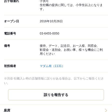
お子様連れ
子供可
生牡蠣の提供に関しては、小学生以上になりま
す。
オープン日
2016年10月26日
電話番号
03-6455-0050
備考
接待、デート、記念日、お一人様、同窓会、
歓迎会・送別会、お祝い事、様々な機会にご利
用ください
初投稿者
マダム有
（1131）
※渋谷 牡蠣入レ時の店舗情報に誤りがある場合は、以下からご報告くださ
い。
誤りを報告する
座席