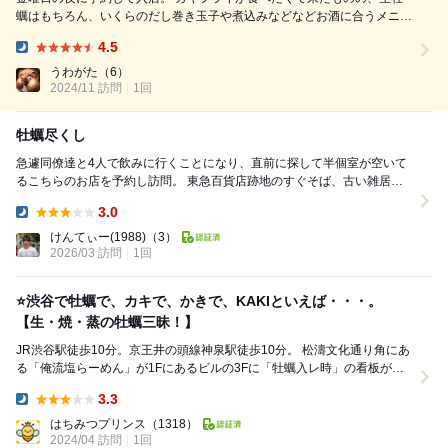
蠣はもちろん、いくらのだし巻き玉子や煮込みなどなどお酒に合うメニュ
ーばかりでつい頼みすぎてしまった。 とくに煮込みは大きな肉がゴロゴ
4.5
ロ入っててこれだけで満足感が高い！ もちろん生牡蠣もカキフライもぷ
Dinner:
りぷり。渋谷で牡蠣が食べたい時はここ一択かも
うわがた
（6）
2024/11 訪問
1回
牡蠣尽くし
急遽同僚達と4人で飲みに行くことになり、直前に探して半個室が空いて
るこちらのお店を予約し訪問。 東急百貨店跡地のすぐそば、古い雑居ビ
ルの3階ありました。ビルの共用部とは異なり...
3.0
Dinner:
けんてぃー(1988)
（3）
2026/03 訪問
1回
⭐️渋谷で牡蠣で、カキで、かきで、KAKIといえば・・・。
【生・焼・蒸の牡蠣三昧！】
JR渋谷駅徒歩10分。京王井の頭線神泉駅徒歩10分。 松濤文化通り角にあ
る「俺流塩らーめん」が1Fにあるビルの3Fに「牡蠣入レ時」の看板が見
えます。 牡蠣が大好きなビジネス...
3.3
Dinner:
はちみつプリンス
（1318）
2024/04 訪問
1回