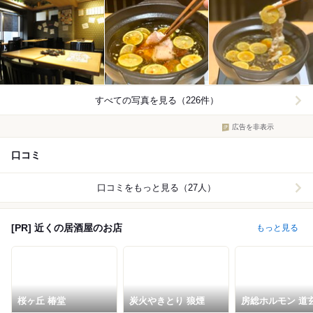
すべての写真を見る（226件）
広告を非表示
口コミ
口コミをもっと見る（27人）
[PR] 近くの居酒屋のお店
もっと見る
桜ヶ丘 椿堂
炭火やきとり 狼煙
房総ホルモン 道
基地