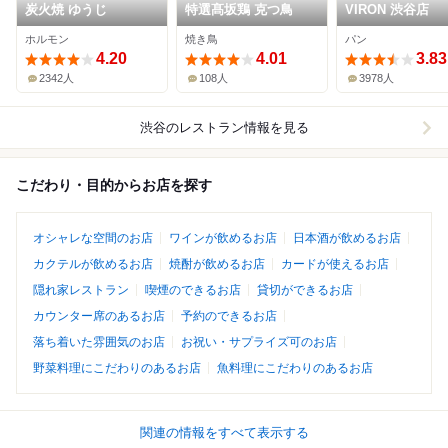
炭火焼 ゆうじ
特選髙坂鶏 克つ鳥
VIRON 渋谷店
ホルモン
焼き鳥
パン
4.20
4.01
3.83
2342人
108人
3978人
渋谷
のレストラン情報を見る
こだわり・目的からお店を探す
オシャレな空間のお店
ワインが飲めるお店
日本酒が飲めるお店
カクテルが飲めるお店
焼酎が飲めるお店
カードが使えるお店
隠れ家レストラン
喫煙のできるお店
貸切ができるお店
カウンター席のあるお店
予約のできるお店
落ち着いた雰囲気のお店
お祝い・サプライズ可のお店
野菜料理にこだわりのあるお店
魚料理にこだわりのあるお店
関連の情報をすべて表示する