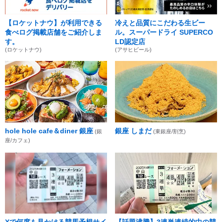
【ロケットナウ】が利用できる
冷えと品質にこだわる生ビー
食べログ掲載店舗をご紹介しま
ル。スーパードライ SUPERCO
す。
LD認定店
(ロケットナウ)
(アサヒビール)
hole hole cafe＆diner 銀座
銀座 しまだ
(銀
(東銀座/割烹)
座/カフェ)