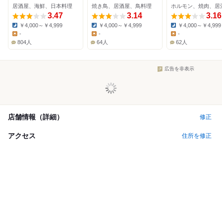
居酒屋、海鮮、日本料理
焼き鳥、居酒屋、鳥料理
ホルモン、焼肉、居
3.47
3.14
3.16
￥4,000～￥4,999
￥4,000～￥4,999
￥4,000～￥4,999
Dinner:
Dinner:
Dinner:
-
-
-
Lunch:
Lunch:
Lunch:
804人
64人
62人
広告を非表示
店舗情報（詳細）
修正
アクセス
住所を修正