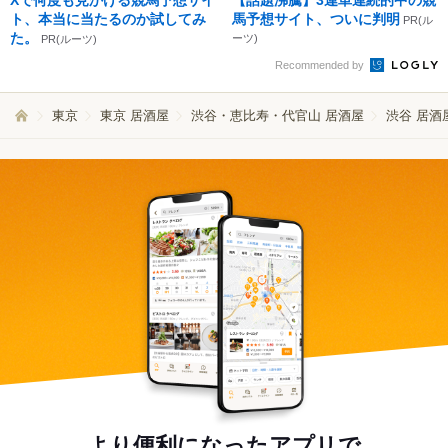
Xで何度も見かける競馬予想サイ
【話題沸騰】3連単連続的中の競
ト、本当に当たるのか試してみ
馬予想サイト、ついに判明
PR(ル
た。
ーツ)
PR(ルーツ)
Recommended by
東京
東京 居酒屋
渋谷・恵比寿・代官山 居酒屋
渋谷 居酒
より便利になったアプリで