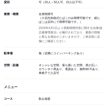
貸切
可（20人～50人可、20人以下可）
禁煙・喫煙
全席喫煙可
（※店内加熱式たばこのみ喫煙可能です。紙た
ばこは店外にて喫煙可能です。）
2020年4月1日より受動喫煙対策に関する法律(改
正健康増進法）が施行されており、最新の情報
と異なる場合がございますので、ご来店前に店
舗にご確認ください。
駐車場
無（近隣にコインパーキングあり）
空間・設備
オシャレな空間、落ち着いた空間、席が広い、
カウンター席あり、電源あり、無料Wi-Fiあり、
車椅子で入店可
メニュー
コース
飲み放題