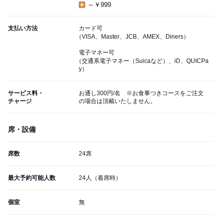
～￥999
支払い方法
カード可
（VISA、Master、JCB、AMEX、Diners）
電子マネー可
（交通系電子マネー（Suicaなど）、iD、QUICPa
y）
サービス料・
お通し300円/名 ※お食事つきコースをご注文
チャージ
の場合は頂戴いたしません。
席・設備
席数
24席
最大予約可能人数
24人（着席時）
個室
無