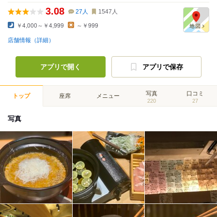
3.08
27
人
1547
人
￥4,000～￥4,999
～￥999
店舗情報（詳細）
アプリで開く
アプリで保存
写真
口コミ
トップ
座席
メニュー
220
27
写真