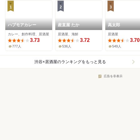
1
2
3
ハブモアカレー
産直屋 たか
高太郎
カレー、創作料理、居酒屋
居酒屋、海鮮
居酒屋
3.73
3.72
3.70
777人
536人
549人
渋谷×居酒屋
のランキングをもっと見る
広告を非表示