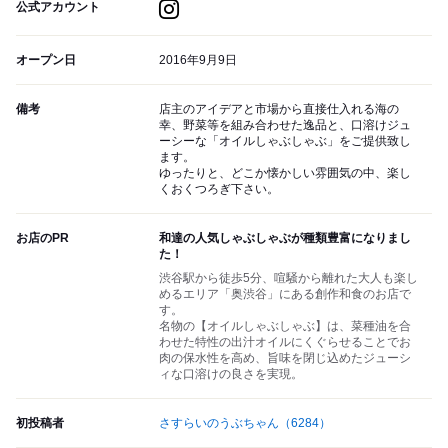
公式アカウント
オープン日
2016年9月9日
備考
店主のアイデアと市場から直接仕入れる海の
幸、野菜等を組み合わせた逸品と、口溶けジュ
ーシーな「オイルしゃぶしゃぶ」をご提供致し
ます。
ゆったりと、どこか懐かしい雰囲気の中、楽し
くおくつろぎ下さい。
お店のPR
和達の人気しゃぶしゃぶが種類豊富になりまし
た！
渋谷駅から徒歩5分、喧騒から離れた大人も楽し
めるエリア「奥渋谷」にある創作和食のお店で
す。
名物の【オイルしゃぶしゃぶ】は、菜種油を合
わせた特性の出汁オイルにくぐらせることでお
肉の保水性を高め、旨味を閉じ込めたジューシ
ィな口溶けの良さを実現。
初投稿者
さすらいのうぶちゃん
（6284）