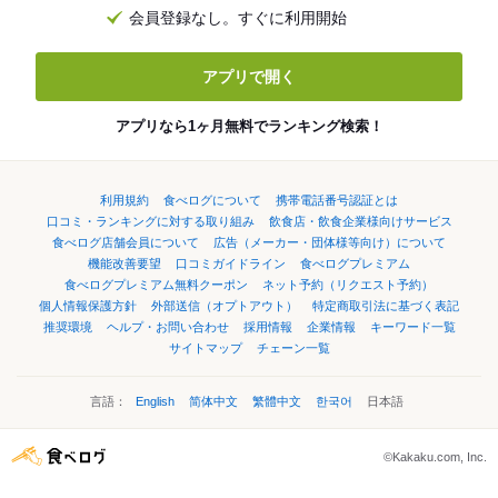
会員登録なし。すぐに利用開始
アプリで開く
アプリなら1ヶ月無料でランキング検索！
利用規約
食べログについて
携帯電話番号認証とは
口コミ・ランキングに対する取り組み
飲食店・飲食企業様向けサービス
食べログ店舗会員について
広告（メーカー・団体様等向け）について
機能改善要望
口コミガイドライン
食べログプレミアム
食べログプレミアム無料クーポン
ネット予約（リクエスト予約）
個人情報保護方針
外部送信（オプトアウト）
特定商取引法に基づく表記
推奨環境
ヘルプ・お問い合わせ
採用情報
企業情報
キーワード一覧
サイトマップ
チェーン一覧
言語：
English
简体中文
繁體中文
한국어
日本語
©Kakaku.com, Inc.