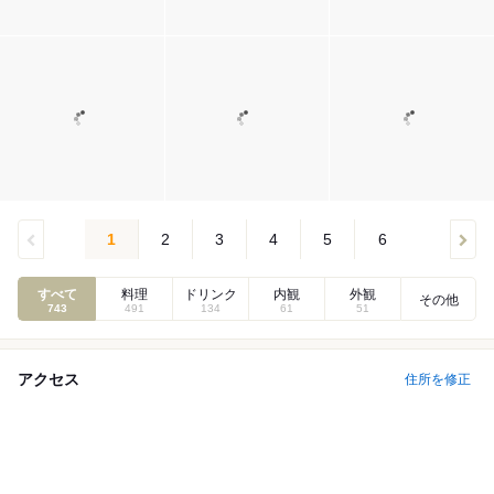
1
2
3
4
5
6
すべて
料理
ドリンク
内観
外観
その他
743
491
134
61
51
アクセス
住所を修正