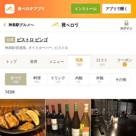
インストール
アプリで開く
神泉駅グルメへ
ログイン
ビストロ ビンゴ
公式
神泉駅/居酒屋､ オイスターバー､ ビストロ
写真
口コミ
クーポン
トップ
座席
メニュー
743
193
2
すべて
料理
ドリンク
内観
外観
その他
743
491
134
61
51
743
件