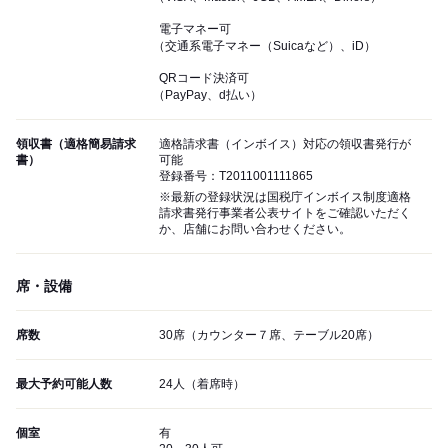
電子マネー可
（交通系電子マネー（Suicaなど）、iD）
QRコード決済可
（PayPay、d払い）
領収書（適格簡易請求
適格請求書（インボイス）対応の領収書発行が
書）
可能
登録番号：T2011001111865
※最新の登録状況は国税庁インボイス制度適格
請求書発行事業者公表サイトをご確認いただく
か、店舗にお問い合わせください。
席・設備
席数
30席（カウンター７席、テーブル20席）
最大予約可能人数
24人（着席時）
個室
有