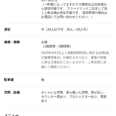
20～30人可
（一軒家になってますので２階部分は20名様か
ら貸切可能です。 フリードリンクご注文して頂
くと飲み物お持込可能です。 貸切希望の場合は
お電話にてお問い合わせください。）
貸切
可（20人以下可、20人～50人可）
禁煙・喫煙
分煙
（1階禁煙・2階喫煙）
2020年4月1日より受動喫煙対策に関する法律(改
正健康増進法）が施行されており、最新の情報
と異なる場合がございますので、ご来店前に店
舗にご確認ください。
駐車場
無
空間・設備
オシャレな空間、落ち着いた空間、席が広い、
カウンター席あり、プロジェクターあり、電源
あり
メニュー