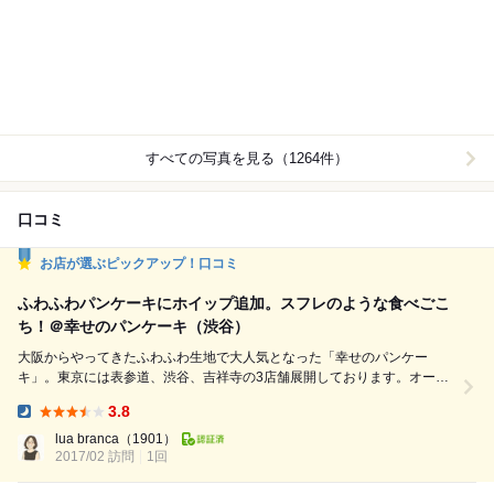
すべての写真を見る（1264件）
口コミ
お店が選ぶピックアップ！口コミ
ふわふわパンケーキにホイップ追加。スフレのような食べごこ
ち！＠幸せのパンケーキ（渋谷）
大阪からやってきたふわふわ生地で大人気となった「幸せのパンケー
キ」。東京には表参道、渋谷、吉祥寺の3店舗展開しております。オープ
ン当初は3時間まち？！という噂もあったのですが、落ちついてきたかな
3.8
あということで、渋谷店のほうにお伺いしました。 少しは落ちついたと
Dinner:
はいえ、人気店。前日までに予約をしてもらったので、待ち時間なく入れ
lua branca
（1901）
2017/02 訪問
1回
ました。店内は白を基調としており、明るくクリーンな雰囲気です。 ...