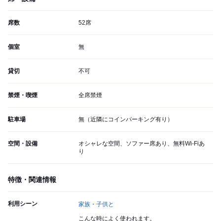
席数
52席
個室
無
貸切
不可
禁煙・喫煙
全席禁煙
駐車場
無（近隣にコインパーキング有り）
空間・設備
オシャレな空間、ソファー席あり、無料Wi-Fiあ
り
特徴・関連情報
利用シーン
家族・子供と
こんな時によく使われます。