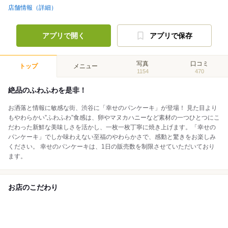
店舗情報（詳細）
アプリで開く
アプリで保存
写真
口コミ
トップ
メニュー
1154
470
絶品のふわふわを是非！
お洒落と情報に敏感な街、渋谷に「幸せのパンケーキ」が登場！ 見た目より
もやわらかい”ふわふわ”食感は、卵やマヌカハニーなど素材の一つひとつにこ
だわった新鮮な美味しさを活かし、一枚一枚丁寧に焼き上げます。「幸せの
パンケーキ」でしか味わえない至福のやわらかさで、感動と驚きをお楽しみ
ください。 幸せのパンケーキは、1日の販売数を制限させていただいており
ます。
お店のこだわり