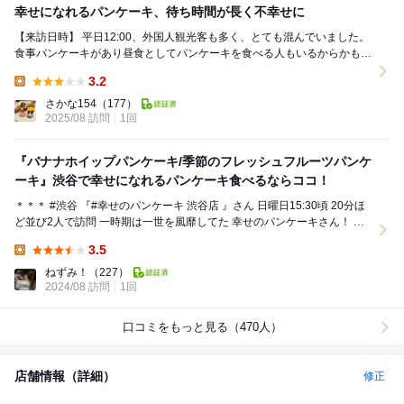
幸せになれるパンケーキ、待ち時間が長く不幸せに
【来訪日時】 平日12:00、外国人観光客も多く、とても混んでいました。
食事パンケーキがあり昼食としてパンケーキを食べる人もいるからかもし
れません。 【店内】 白を基調と...
3.2
Lunch:
さかな154
（177）
2025/08 訪問
1回
『バナナホイップパンケーキ/季節のフレッシュフルーツパンケ
ーキ』渋谷で幸せになれるパンケーキ食べるならココ！
＊＊＊ #渋谷 『#幸せのパンケーキ 渋谷店 』さん 日曜日15:30頃 20分ほ
ど並び2人で訪問 一時期は一世を風靡してた 幸せのパンケーキさん！ 前
ほど...
3.5
Lunch:
ねずみ！
（227）
2024/08 訪問
1回
口コミをもっと見る（470人）
店舗情報（詳細）
修正