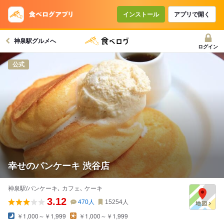
インストール
アプリで開く
神泉駅グルメへ
ログイン
公式
幸せのパンケーキ 渋谷店
神泉駅/パンケーキ､ カフェ､ ケーキ
3.12
470
人
15254
人
￥1,000～￥1,999
￥1,000～￥1,999