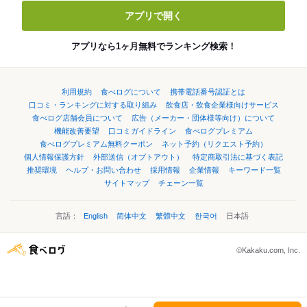
アプリで開く
アプリなら1ヶ月無料でランキング検索！
利用規約
食べログについて
携帯電話番号認証とは
口コミ・ランキングに対する取り組み
飲食店・飲食企業様向けサービス
食べログ店舗会員について
広告（メーカー・団体様等向け）について
機能改善要望
口コミガイドライン
食べログプレミアム
食べログプレミアム無料クーポン
ネット予約（リクエスト予約）
個人情報保護方針
外部送信（オプトアウト）
特定商取引法に基づく表記
推奨環境
ヘルプ・お問い合わせ
採用情報
企業情報
キーワード一覧
サイトマップ
チェーン一覧
言語：
English
简体中文
繁體中文
한국어
日本語
©Kakaku.com, Inc.