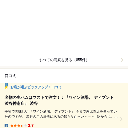
すべての写真を見る（855件）
口コミ
お店が選ぶピックアップ！口コミ
名物の生ハムはマストで注文！：『ワイン酒場。 ディプント
渋谷神南店』 渋谷
手頃で美味しい 『ワイン酒場。 ディプント』 今まで恵比寿店を使ってい
たのですが、 渋谷のこの場所にあるの知らなかった～～～!! 駅からは、楽
天カフェを目指し、手前を右折。 ブロックの終わりに、 『ワイン酒場。
3.7
ディプント 渋谷神南店』へ降りる階段があります。 地階ですが、天井が