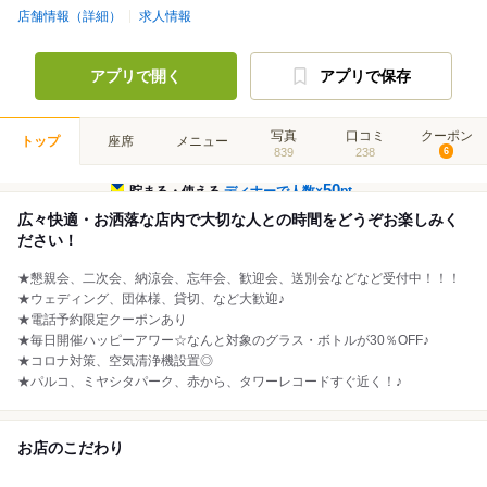
店舗情報（詳細）
求人情報
アプリで開く
アプリで保存
写真
口コミ
クーポン
トップ
座席
メニュー
839
238
6
50
貯まる・使える
ディナーで人数×
pt
広々快適・お洒落な店内で大切な人との時間をどうぞお楽しみく
ださい！
★懇親会、二次会、納涼会、忘年会、歓迎会、送別会などなど受付中！！！
★ウェディング、団体様、貸切、など大歓迎♪
★電話予約限定クーポンあり
★毎日開催ハッピーアワー☆なんと対象のグラス・ボトルが30％OFF♪
★コロナ対策、空気清浄機設置◎
★パルコ、ミヤシタパーク、赤から、タワーレコードすぐ近く！♪
お店のこだわり