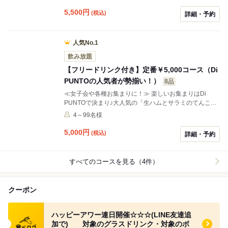
5,500
円
(税込)
詳細・予約
人気No.1
飲み放題
【フリードリンク付き】定番￥5,000コース（Di
PUNTOの人気者が勢揃い！）
8品
≪女子会や各種お集まりに！≫ 楽しいお集まりはDi
PUNTOで決まり♪大人気の「生ハムとサラミのてんこ盛
り」から、ディプントの定番メニューが勢揃いのコース
4～99名様
☆ 今宵はワインで盛り上がりませんか？ ※写真はイメー
ジです。
5,000
円
(税込)
詳細・予約
すべてのコースを見る（4件）
クーポン
食べログ クーポン
ハッピーアワー連日開催☆☆☆(LINE友達追
加で) 対象のグラスドリンク・対象のボ