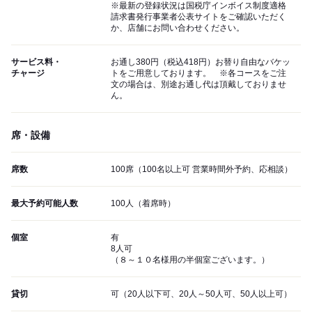
※最新の登録状況は国税庁インボイス制度適格
請求書発行事業者公表サイトをご確認いただく
か、店舗にお問い合わせください。
サービス料・
お通し380円（税込418円）お替り自由なバケッ
チャージ
トをご用意しております。 ※各コースをご注
文の場合は、別途お通し代は頂戴しておりませ
ん。
席・設備
席数
100席（100名以上可 営業時間外予約、応相談）
最大予約可能人数
100人（着席時）
個室
有
8人可
（８～１０名様用の半個室ございます。）
貸切
可（20人以下可、20人～50人可、50人以上可）