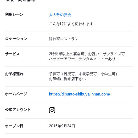
利用シーン
大人数の宴会
こんな時によく使われます。
ロケーション
隠れ家レストラン
サービス
2時間半以上の宴会可、お祝い・サプライズ可、
ハッピーアワー、デジタルメニューあり
お子様連れ
子供可（乳児可、未就学児可、小学生可）
お気軽に御来店下さい
ホームページ
https://dipunto-shibuyajinnan.com/
公式アカウント
オープン日
2015年9月24日