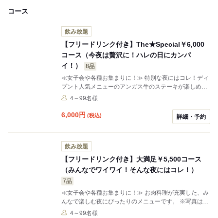
コース
飲み放題
【フリードリンク付き】The★Special￥6,000
コース（今夜は贅沢に！ハレの日にカンパ
イ！）
8品
≪女子会や各種お集まりに！≫ 特別な夜にはコレ！ディ
プント人気メニューのアンガス牛のステーキが楽しめ
る、ボリューム満点のコースです。 ※写真はイメージで
4～99名様
す。
6,000
円
(税込)
詳細・予約
飲み放題
【フリードリンク付き】大満足￥5,500コース
（みんなでワイワイ！そんな夜にはコレ！）
7品
≪女子会や各種お集まりに！≫ お肉料理が充実した、み
んなで楽しむ夜にぴったりのメニューです。 ※写真はイ
メージです。
4～99名様