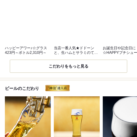
ハッピーアワー♪☆グラス
当店一番人気★ドドーン
お誕生日や記念日に
423円～ボトル2,310円～
と、生ハムとサラミのてん
☆HAPPYプチシュ
こ盛りは必食！
♪
こだわりをもっと見る
ビールのこだわり