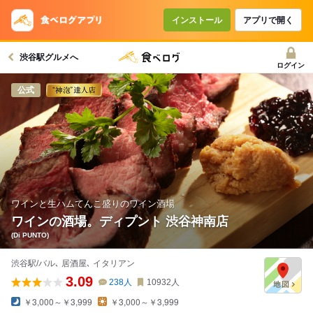
コースで使えるクーポン
戻る
インストール
アプリで開く
渋谷駅グルメへ
クーポンを利用せず予約する
ログイン
公式
ワインと生ハムてんこ盛りのワイン酒場
ワインの酒場。ディプント 渋谷神南店
(Di PUNTO)
渋谷駅/バル､ 居酒屋､ イタリアン
3.09
238
人
10932
人
￥3,000～￥3,999
￥3,000～￥3,999