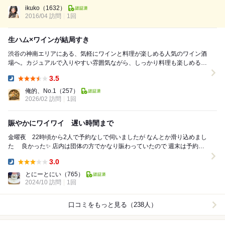
Dinner:
高くとても広い印象。 19時はまだ早いらしく、他のお客様はチラホ
ikuko
（1632）
ラ。 （でも20時にはかなり...
2016/04 訪問
1回
生ハム×ワインが結局すき
渋谷の神南エリアにある、気軽にワインと料理が楽しめる人気のワイン酒
場へ。カジュアルで入りやすい雰囲気ながら、しっかり料理も楽しめると
評判の一軒で、この日は男3人でのディナー利用。仕...
3.5
Dinner:
俺的、No.1
（257）
2026/02 訪問
1回
賑やかにワイワイ 遅い時間まで
金曜夜 22時頃から2人で予約なしで伺いましたが なんとか滑り込めまし
た 良かった✨ 店内は団体の方でかなり賑わっていたので 週末は予約し
たほうがいいかもです ...
3.0
Dinner:
とにーとにい
（765）
2024/10 訪問
1回
口コミをもっと見る（238人）