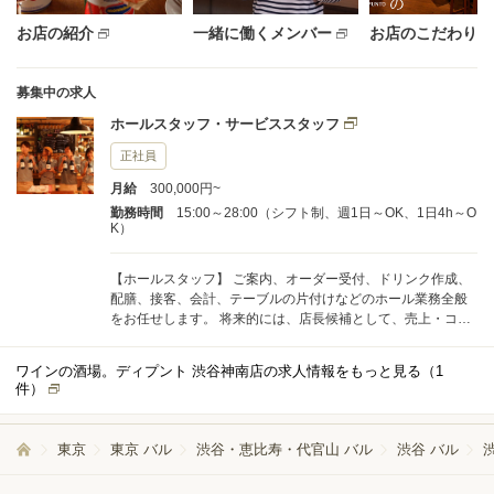
お店の紹介
一緒に働くメンバー
お店のこだわり
募集中の求人
ホールスタッフ・サービススタッフ
正社員
月給
300,000円~
勤務時間
15:00～28:00（シフト制、週1日～OK、1日4h～O
K）
【ホールスタッフ】 ご案内、オーダー受付、ドリンク作成、
配膳、接客、会計、テーブルの片付けなどのホール業務全般
をお任せします。 将来的には、店長候補として、売上・コス
トの数値管理、シフト管理、他のスタッフへの指導・育成な
どの業務もお任せします。
ワインの酒場。ディプント 渋谷神南店の求人情報をもっと見る（
1
件）
東京
東京 バル
渋谷・恵比寿・代官山 バル
渋谷 バル