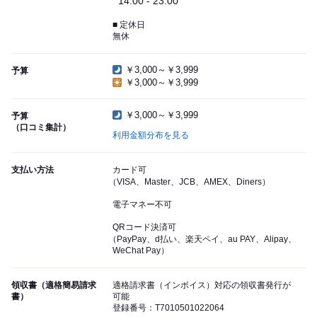
14:00 - 23:00
■ 定休日
無休
￥3,000～￥3,999
予算
￥3,000～￥3,999
￥3,000～￥3,999
予算
（口コミ集計）
利用金額分布を見る
支払い方法
カード可
（VISA、Master、JCB、AMEX、Diners）
電子マネー不可
QRコード決済可
（PayPay、d払い、楽天ペイ、au PAY、Alipay、
WeChat Pay）
領収書（適格簡易請求
適格請求書（インボイス）対応の領収書発行が
書）
可能
登録番号：T7010501022064