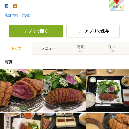
-
-
店舗情報（詳細）
アプリで開く
アプリで保存
写真
口コミ
トップ
メニュー
440
198
写真