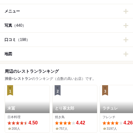
メニュー
写真
（440）
口コミ
（198）
地図
周辺のレストランランキング
渋谷
×
レストラン
のランキング（点数の高いお店）です。
1
2
3
末冨
とり茶太郎
ラチュレ
日本料理
焼き鳥
フレンチ
4.50
4.42
4.26
200人
757人
3197人