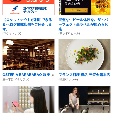
【ロケットナウ】が利用できる
完璧な生ビール体験を。ザ・パ
食べログ掲載店舗をご紹介しま
ーフェクト黒ラベルが飲めるお
す。
店
(ロケットナウ)
(サッポロビール)
OSTERIA BARABABAO 銀座
フランス料理 榛名 三笠会館本店
(銀
座一丁目/イタリアン)
(銀座/フレンチ)