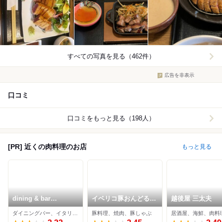
すべての写真を見る（462件）
広告を非表示
口コミ
口コミをもっと見る（198人）
[PR] 近くの肉料理のお店
もっと見る
dining & bar
イベリコ豚おんどる焼
越後屋 三太夫
KITSUNE 渋谷
裏渋屋
ダイニングバー、イタリアン、肉料理
豚料理、焼肉、豚しゃぶ
居酒屋、海鮮、肉料