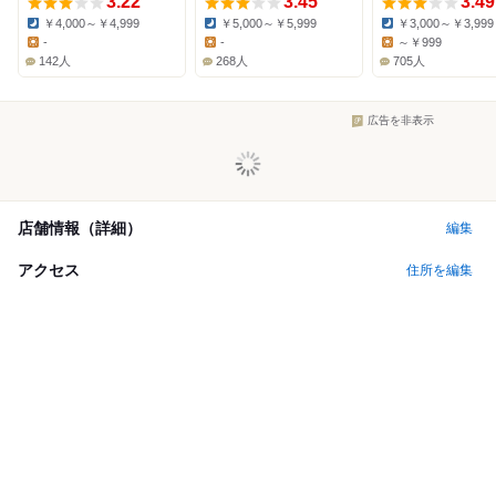
3.22
3.45
3.49
￥4,000～￥4,999
￥5,000～￥5,999
￥3,000～￥3,999
Dinner:
Dinner:
Dinner:
-
-
～￥999
Lunch:
Lunch:
Lunch:
142人
268人
705人
広告を非表示
店舗情報（詳細）
編集
アクセス
住所を編集