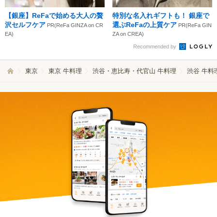
【銀座】ReFaで始める大人の贅
特別な名入れギフトも！ 銀座で
沢セルフケア
選ぶReFaの上質ケア
PR(ReFa GINZA on CR
PR(ReFa GIN
EA)
ZA on CREA)
Recommended by
東京
東京 牛料理
渋谷・恵比寿・代官山 牛料理
渋谷 牛料