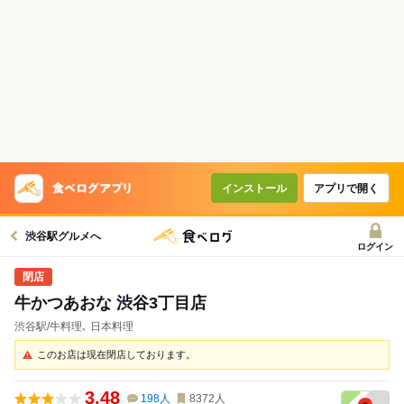
インストール
アプリで開く
渋谷駅グルメへ
ログイン
牛かつあおな 渋谷3丁目店
渋谷駅/牛料理､ 日本料理
このお店は現在閉店しております。
3.48
198
人
8372
人