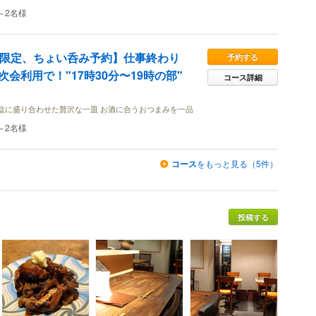
～2名様
名様限定、ちょい呑み予約】仕事終わり
予約する
会利用で！"17時30分〜19時の部"
コース詳細
盆に盛り合わせた贅沢な一皿 お酒に合うおつまみを一品
～2名様
コース
をもっと見る（5件）
投稿する