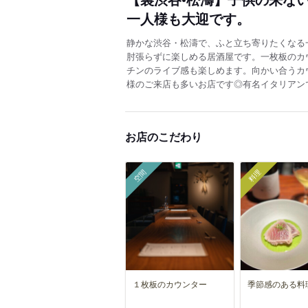
一人様も大迎です。
静かな渋谷・松濤で、ふと立ち寄りたくなる
肘張らずに楽しめる居酒屋です。一枚板のカ
チンのライブ感も楽しめます。向かい合うカ
様のご来店も多いお店です◎有名イタリアン
お店のこだわり
空間
料理
１枚板のカウンター
季節感のある料