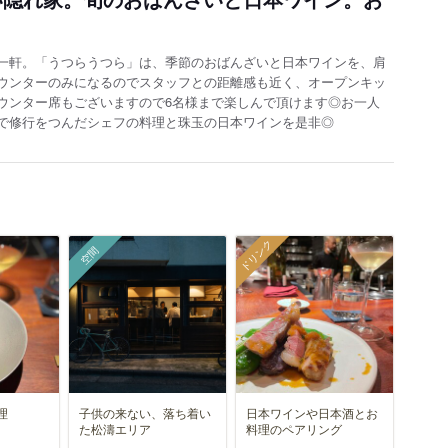
一軒。「うつらうつら」は、季節のおばんざいと日本ワインを、肩
ウンターのみになるのでスタッフとの距離感も近く、オープンキッ
ウンター席もございますので6名様まで楽しんで頂けます◎お一人
で修行をつんだシェフの料理と珠玉の日本ワインを是非◎
ドリンク
空間
理
子供の来ない、落ち着い
日本ワインや日本酒とお
た松濤エリア
料理のペアリング