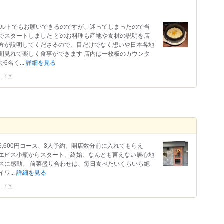
カルトでもお願いできるのですが、迷ってしまったので当
でスタートしました どのお料理も産地や食材の説明を店
方が説明してくださるので、目だけでなく想いや日本各地
間見れて楽しく食事ができます 店内は一枚板のカウンタ
名く...
詳細を見る
1回
,600円コース、3人予約。開店数分前に入れてもらえ
エビス小瓶からスタート。終始、なんとも言えない居心地
スに感動。 前菜盛り合わせは、毎日食べたいくらいら絶
ワ...
詳細を見る
1回