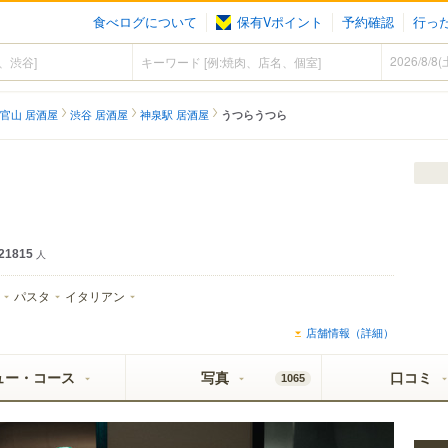
食べログについて
保有Vポイント
予約確認
行っ
官山 居酒屋
渋谷 居酒屋
神泉駅 居酒屋
うつらうつら
21815
人
パスタ
イタリアン
店舗情報（詳細）
ュー・コース
写真
口コミ
1065