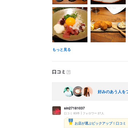
もっと見る
口コミ
？
好みのあう人を
sin27181037
口コミ 83件
フォロワー 27人
お店が選ぶピックアップ！口コミ