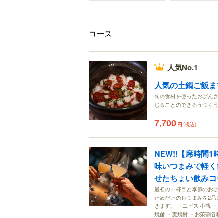
コース
人気No.1
人気の土鍋ご飯ま
旬の食材を使ったおばん
じることのできるうつら
7,700
円
(税込)
NEW!!【席時間
味いつまみで軽く
せたちょい飲みコ
最初の一杯目と季節のおば
ためだけのおつまみを2品
きます。 ・エビス 小瓶 
焼酎 ・麦焼酎 ・お茶割各