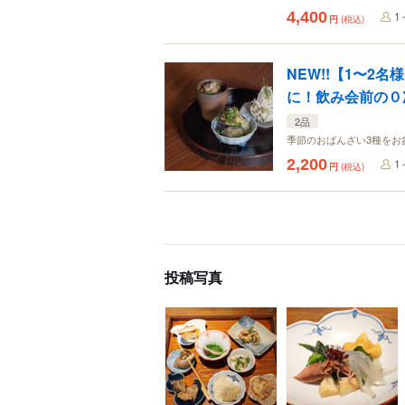
4,400
1
円
(税込)
NEW!!【1〜2
に！飲み会前の０次
2品
季節のおばんざい3種をお
2,200
1
円
(税込)
投稿写真