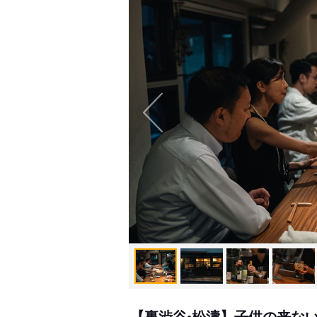
【裏渋谷•松濤】子供の来な