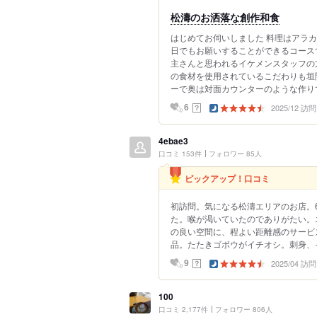
松濤のお洒落な創作和食
はじめてお伺いしました 料理はアラ
日でもお願いすることができるコース
主さんと思われるイケメンスタッフの
の食材を使用されているこだわりも垣
ーで奥は対面カウンターのような作りで6
2025/12 訪問
？
6
4ebae3
口コミ 153件
フォロワー 85人
ピックアップ！口コミ
初訪問。気になる松濤エリアのお店。6
た。喉が渇いていたのでありがたい。
の良い空間に、程よい距離感のサービ
品。たたきゴボウがイチオシ。刺身、イ
2025/04 訪問
？
9
100
口コミ 2,177件
フォロワー 806人