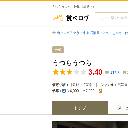
うつらうつら - 神泉（居酒屋）
食べログ
食べログ
東京
東京 居酒屋
渋谷・恵比寿・代
公式
うつらうつら
3.40
187
人
最寄り駅：
神泉駅
[
東京
]
ジャンル：
居酒屋
予算：
￥6,000～￥7,999
-
トップ
メニ