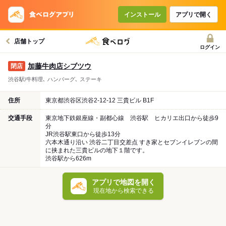
インストール
アプリで開く
店舗トップ
ログイン
加藤牛肉店シブツウ
渋谷駅/牛料理､ ハンバーグ､ ステーキ
住所
東京都渋谷区渋谷2-12-12 三貴ビル B1F
交通手段
東京地下鉄銀座線・副都心線 渋谷駅 ヒカリエ出口から徒歩9
分
JR渋谷駅東口から徒歩13分
六本木通り沿い 渋谷二丁目交差点 すき家とセブンイレブンの間
に挟まれた三貴ビルの地下１階です。
渋谷駅から626m
アプリで地図を開く
現在地から検索できる