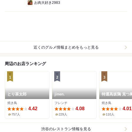
お肉大好き2983
近くのグルメ情報まとめをもっと見る
周辺のお店ランキング
1
2
3
とり茶太郎
jinen.
特選髙坂鶏 克つ
焼き鳥
フレンチ
焼き鳥
4.42
4.08
4.01
757人
229人
110人
渋谷
のレストラン情報を見る