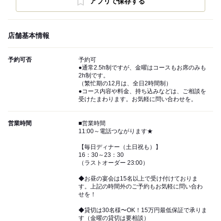
アプリで保存する
店舗基本情報
予約可否
予約可
●通常2.5h制ですが、金曜はコースもお席のみも
2h制です。
（繁忙期の12月は、全日2時間制）
●コース内容や料金、持ち込みなどは、ご相談を
受けたまわります。お気軽に問い合わせを。
営業時間
■営業時間
11:00～電話つながります★
【毎日ディナー（土日祝も）】
16：30～23：30
（ラストオーダー 23:00）
◆お昼の宴会は15名以上で受け付けておりま
す。上記の時間外のご予約もお気軽に問い合わ
せを！
◆貸切は30名様〜OK！15万円最低保証で承りま
す（金曜の貸切は要相談）