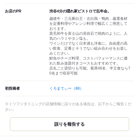
お店のPR
渋谷4分の隠れ家ビストロで忘年会。
越後牛・三元豚白王・古白鶏・鴨肉…厳選食材
を定番料理やアレンジ料理で幅広くご用意して
おります。
黒毛和牛を富士山の溶岩石で焼肉のように。人
気のハラミやタン塩も。
ワインだけでなく日本酒も洋食に。自由度の高
い飲食、定番とそうでない組み合わせをお楽し
みください。
鮮魚やチーズ料理、コストパフォーマンスに優
れた飲み放題付きコースもおすすめです。
店丸ごと貸切りも可能。着席48名、半立食なら7
0名まで収容可能
初投稿者
くろまてぃー
（88）
※ミツフジダイニングの店舗情報に誤りがある場合は、以下からご報告くだ
さい。
誤りを報告する