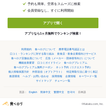
予約も簡単。空席をスムーズに検索
会員登録なし。すぐに利用開始
アプリで開く
アプリなら1ヶ月無料でランキング検索！
利用規約
食べログについて
携帯電話番号認証とは
口コミ・ランキングに対する取り組み
飲食店・飲食企業様向けサービス
食べログ店舗会員について
広告（メーカー・団体様等向け）について
機能改善要望
口コミガイドライン
食べログプレミアム
食べログプレミアム無料クーポン
ネット予約（リクエスト予約）
個人情報保護方針
外部送信（オプトアウト）
特定商取引法に基づく表記
推奨環境
ヘルプ・お問い合わせ
採用情報
企業情報
キーワード一覧
サイトマップ
チェーン一覧
言語：
English
简体中文
繁體中文
한국어
日本語
©Kakaku.com, Inc.