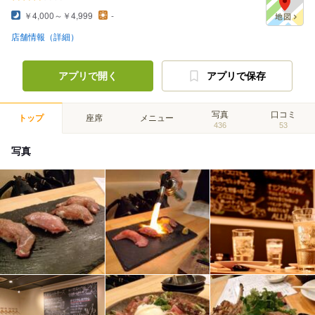
￥4,000～￥4,999
-
店舗情報（詳細）
アプリで開く
アプリで保存
写真
口コミ
トップ
座席
メニュー
436
53
写真