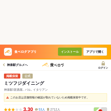
インストール
アプリで開く
神泉駅グルメへ
ログイン
公式
ミツフジダイニング
神泉駅/居酒屋､ バル､ イタリアン
このお店は店舗情報の確認が取れていないため掲載保留中です。
3.30
53
人
2712
人