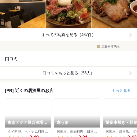
すべての写真を見る（467件）
広告を非表示
口コミ
口コミをもっと見る（53人）
[PR] 近くの居酒屋のお店
もっと見る
東南アジア屋台酒場
虎うま
博多串焼き・野
バグース
工房 南平台のご
タイ料理、ベトナム料理、居酒屋
居酒屋、馬肉料理、日本酒バー
んさん