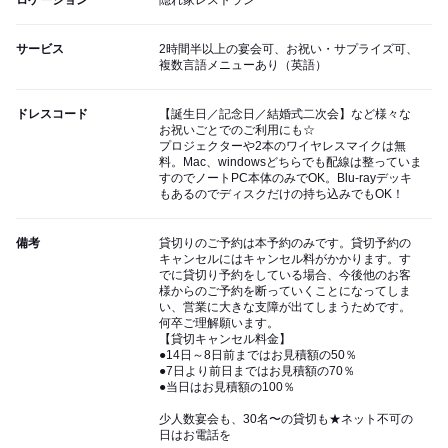
ロケーション
隠れ家レストラン
サービス
2時間半以上の宴会可、お祝い・サプライズ可、
複数言語メニューあり（英語）
ドレスコード
【誕生日／記念日／結婚式二次会】など様々な
お祝いごとでのご利用にも☆
プロジェクターや2本のワイヤレスマイクは無
料。Mac、windowsどちらでも配線は整っていま
すのでノートPC本体のみでOK。Blu-rayデッキ
もあるのでディスクだけの持ち込みでもOK！
備考
貸切りのご予約は本予約のみです。貸切予約の
キャンセルにはキャンセル料がかかります。す
でに貸切り予約をしている場合、今後他のお客
様からのご予約を断っていくことになってしま
い、営業に大きな支障が出てしまうためです。
何卒ご理解願います。
【貸切キャンセル料金】
●14日～8日前まではお見積額の50％
●7日より前日まではお見積額の70％
●当日はお見積額の100％
少人数宴会も、30名〜の貸切も★ネット不可の
日はお電話を