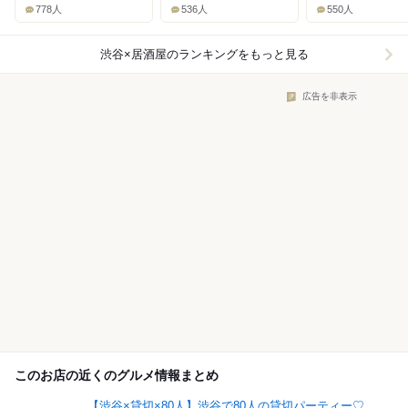
778人
536人
550人
渋谷×居酒屋
のランキングをもっと見る
広告を非表示
このお店の近くのグルメ情報まとめ
【渋谷×貸切×80人】渋谷で80人の貸切パーティー♡ ...