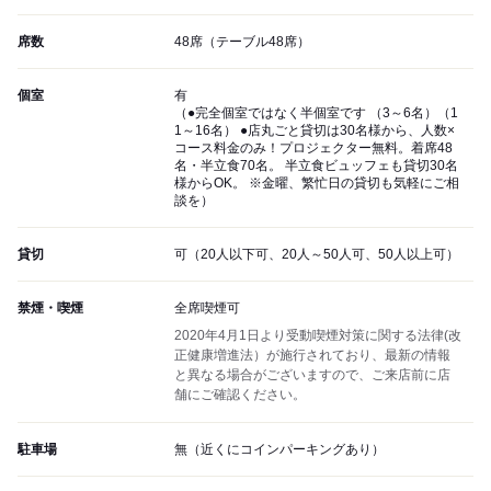
席数
48席（テーブル48席）
個室
有
（●完全個室ではなく半個室です （3～6名）（1
1～16名） ●店丸ごと貸切は30名様から、人数×
コース料金のみ！プロジェクター無料。着席48
名・半立食70名。 半立食ビュッフェも貸切30名
様からOK。 ※金曜、繁忙日の貸切も気軽にご相
談を）
貸切
可（20人以下可、20人～50人可、50人以上可）
禁煙・喫煙
全席喫煙可
2020年4月1日より受動喫煙対策に関する法律(改
正健康増進法）が施行されており、最新の情報
と異なる場合がございますので、ご来店前に店
舗にご確認ください。
駐車場
無（近くにコインパーキングあり）