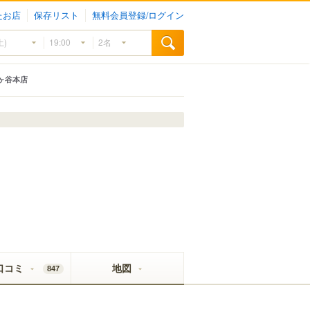
たお店
保存リスト
無料会員登録/ログイン
ヶ谷本店
口コミ
地図
847