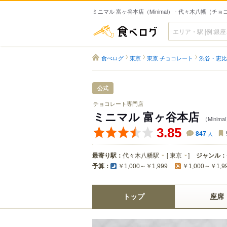
ミニマル 富ヶ谷本店（Minimal） - 代々木八幡（チ
食べログ
食べログ
東京
東京 チョコレート
渋谷・恵比
公式
チョコレート専門店
ミニマル 富ヶ谷本店
（Minima
3.85
847
人
最寄り駅：
代々木八幡駅
[
東京
]
ジャンル：
予算：
￥1,000～￥1,999
￥1,000～￥1,9
トップ
座席