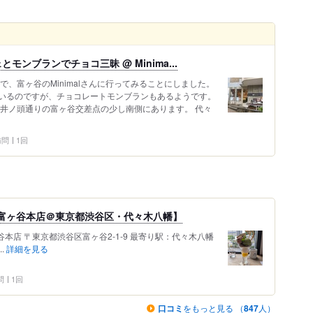
ンブランでチョコ三昧 @ Minima...
で、富ヶ谷のMinimalさんに行ってみることにしました。
いるのですが、チョコレートモンブランもあるようです。
と井ノ頭通りの富ヶ谷交差点の少し南側にあります。 代々
 訪問
1回
ニマル富ヶ谷本店＠東京都渋谷区・代々木八幡】
富ヶ谷本店 〒東京都渋谷区富ヶ谷2-1-9 最寄り駅：代々木八幡
..
詳細を見る
問
1回
口コミ
をもっと見る （
847
人）