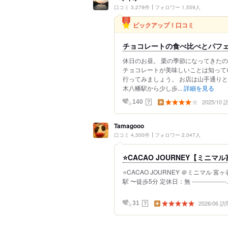
口コミ 3,279件
フォロワー 1,559人
ピックアップ！口コミ
チョコレートの食べ比べとパフェとモ
休日のお昼。 栗の季節になってきたの
チョコレートが美味しいことは知って
行ってみましょう。 お店は山手通り
木八幡駅から少し歩...
詳細を見る
2025/10
？
140
Tamagooo
口コミ 4,300件
フォロワー 2,047人
⭐CACAO JOURNEY【ミ
⭐CACAO JOURNEY ＠ミニマル 
駅 〜徒歩5分 定休日：無 -----------------.
2026/06 訪
？
31