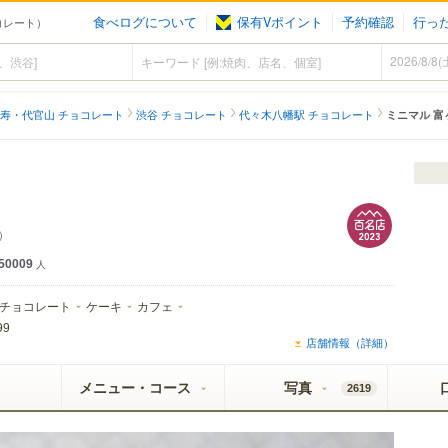
食べログについて
保有Vポイント
予約確認
行っ
ョコレート）
寿・代官山 チョコレート
渋谷 チョコレート
代々木八幡駅 チョコレート
ミニマル 富
l）
50009
人
チョコレート
ケーキ
カフェ
99
店舗情報（詳細）
メニュー・コース
写真
2619