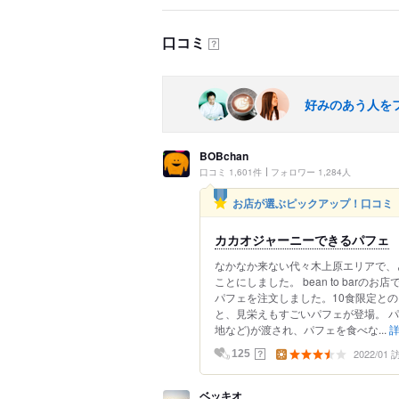
口コミ
？
好みのあう人を
BOBchan
口コミ 1,601件
フォロワー 1,284人
お店が選ぶピックアップ！口コミ
カカオジャーニーできるパフェ
なかなか来ない代々木上原エリアで、
ことにしました。 bean to ba
パフェを注文しました。10食限定と
と、見栄えもすごいパフェが登場。 
地など)が渡され、パフェを食べな...
2022/01
？
125
ベッキオ