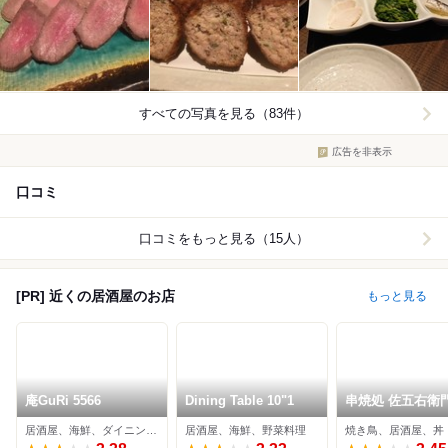
すべての写真を見る（83件）
広告を非表示
口コミ
口コミをもっと見る（15人）
[PR] 近くの居酒屋のお店
もっと見る
庵GuRi 5566
Dining Table 10"1
串焼処 佐五右衛門
邸
居酒屋、海鮮、ダイニングバー
居酒屋、海鮮、野菜料理
焼き鳥、居酒屋、丼