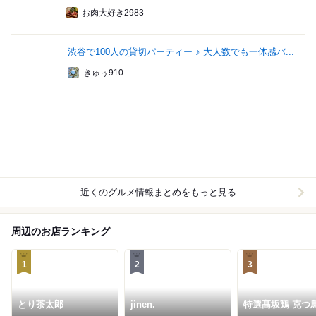
お肉大好き2983
渋谷で100人の貸切パーティー ♪ 大人数でも一体感バ...
きゅぅ910
近くのグルメ情報まとめをもっと見る
周辺のお店ランキング
1
2
3
とり茶太郎
jinen.
特選髙坂鶏 克つ