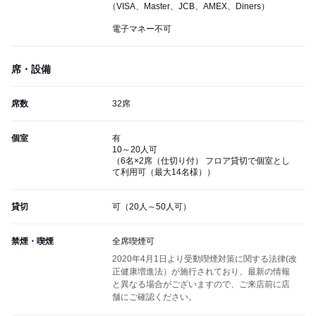
（VISA、Master、JCB、AMEX、Diners）
電子マネー不可
席・設備
席数
32席
個室
有
10～20人可
（6名×2席（仕切り付） フロア貸切で個室とし
て利用可（最大14名様））
貸切
可（20人～50人可）
禁煙・喫煙
全席喫煙可
2020年4月1日より受動喫煙対策に関する法律(改
正健康増進法）が施行されており、最新の情報
と異なる場合がございますので、ご来店前に店
舗にご確認ください。