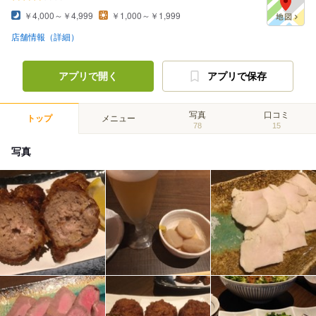
￥4,000～￥4,999
￥1,000～￥1,999
店舗情報（詳細）
アプリで開く
アプリで保存
写真
口コミ
トップ
メニュー
78
15
写真