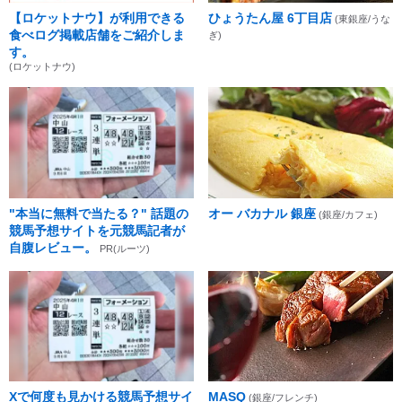
【ロケットナウ】が利用できる
ひょうたん屋 6丁目店
(東銀座/うな
食べログ掲載店舗をご紹介しま
ぎ)
す。
(ロケットナウ)
"本当に無料で当たる？" 話題の
オー バカナル 銀座
(銀座/カフェ)
競馬予想サイトを元競馬記者が
自腹レビュー。
PR(ルーツ)
Xで何度も見かける競馬予想サイ
MASQ
(銀座/フレンチ)