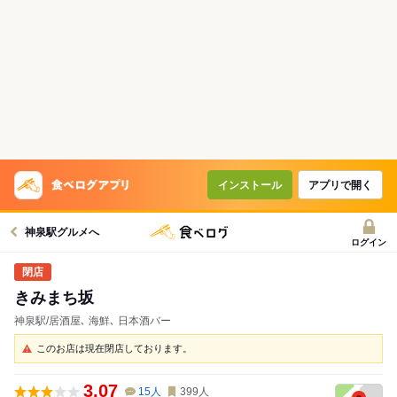
インストール
アプリで開く
神泉駅グルメへ
ログイン
きみまち坂
神泉駅/居酒屋､ 海鮮､ 日本酒バー
このお店は現在閉店しております。
3.07
15
人
399
人