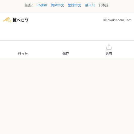
言語：
English
简体中文
繁體中文
한국어
日本語
©Kakaku.com, Inc.
行った
保存
共有