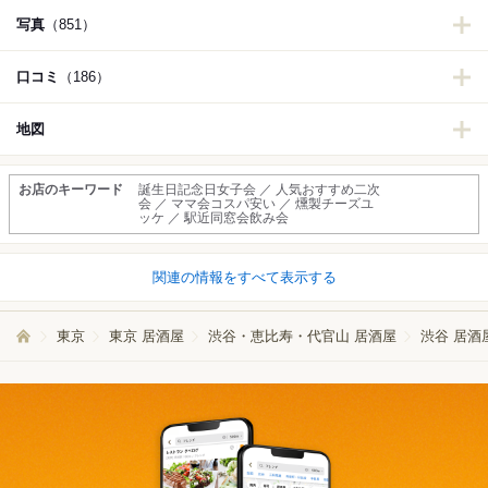
写真
（851）
口コミ
（186）
地図
お店のキーワード
誕生日記念日女子会 ／ 人気おすすめ二次
会 ／ ママ会コスパ安い ／ 燻製チーズユ
ッケ ／ 駅近同窓会飲み会
関連の情報をすべて表示する
東京
東京 居酒屋
渋谷・恵比寿・代官山 居酒屋
渋谷 居酒