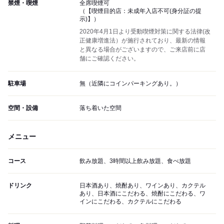
禁煙・喫煙
全席喫煙可
（【喫煙目的店：未成年入店不可(身分証の提
示)】）
2020年4月1日より受動喫煙対策に関する法律(改
正健康増進法）が施行されており、最新の情報
と異なる場合がございますので、ご来店前に店
舗にご確認ください。
駐車場
無（近隣にコインパーキングあり。）
空間・設備
落ち着いた空間
メニュー
コース
飲み放題、3時間以上飲み放題、食べ放題
ドリンク
日本酒あり、焼酎あり、ワインあり、カクテル
あり、日本酒にこだわる、焼酎にこだわる、ワ
インにこだわる、カクテルにこだわる