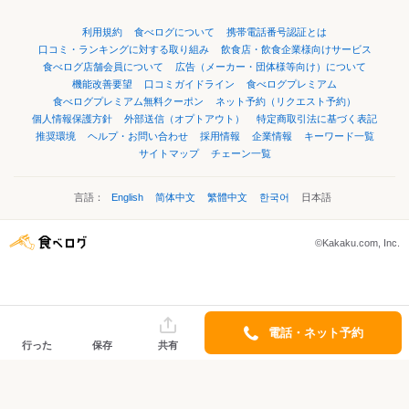
利用規約
食べログについて
携帯電話番号認証とは
口コミ・ランキングに対する取り組み
飲食店・飲食企業様向けサービス
食べログ店舗会員について
広告（メーカー・団体様等向け）について
機能改善要望
口コミガイドライン
食べログプレミアム
食べログプレミアム無料クーポン
ネット予約（リクエスト予約）
個人情報保護方針
外部送信（オプトアウト）
特定商取引法に基づく表記
推奨環境
ヘルプ・お問い合わせ
採用情報
企業情報
キーワード一覧
サイトマップ
チェーン一覧
言語：
English
简体中文
繁體中文
한국어
日本語
©Kakaku.com, Inc.
電話・ネット予約
行った
保存
共有