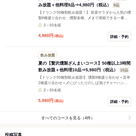
み放題＋他料理9品⇒4,980円（税込）
9品
【ドリンク50種類飲み放題！】 前菜サラダから人気の燻
製8種盛り合わせ、燻製各種、〆まで堪能できる一番人
気の燻製コースです！
2～50名様
4,980
円
(税込)
詳細・予約
飲み放題
夏の【贅沢燻製ざんまいコース】50種以上3時間
飲み放題＋他料理10品⇒5,980円（税込）
10品
【ドリンク50種類飲み放題!】 燻製8種盛り合わせ＋旨串
2種盛り合わせ＋〆にぴったりのしば漬けチャーハン＋
他料理7品
2～50名様
5,980
円
(税込)
詳細・予約
すべてのコースを見る（4件）
投稿写真