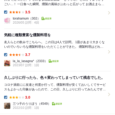
ごい…！ 一口食べた瞬間、燻製の風味がぶわっと広がって お酒止まらな
くなるやつ 人気の燻製盛り...
3.5
Dinner:
torahamum
（302）
2026/05 訪問
4回
気軽に種類豊富な燻製料理を
友人らとの飲みでこちらへ。 この日は4人で訪問。 1皿があまり大きくな
いのでいろいろな燻製料理をいただくことができた。 燻製料理はどれも
美味しくて優劣つけがたい。 ...
3.7
Dinner:
la_la_lasagna*
（2333）
2023/07 訪問
1回
久しぶりに行ったら、色々変わってしまっていて残念でした。
コロナ渦前にに友達と何度か行って、燻製料理が安くておいしくてサービ
スもよかった印象があったので、この日、久しぶりに行ってみたんです
が、相変わらず人気のようでとっても混んでましたが、...
3.0
Dinner:
三つ子のうりぼう
（4549）
2022/10 訪問
1回