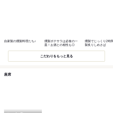
自家製の燻製料理たち♪
燻製ポテサラは必食の一
燻製でじっくり2時
皿！お酒との相性も◎
製炙りしめさば
こだわりをもっと見る
座席