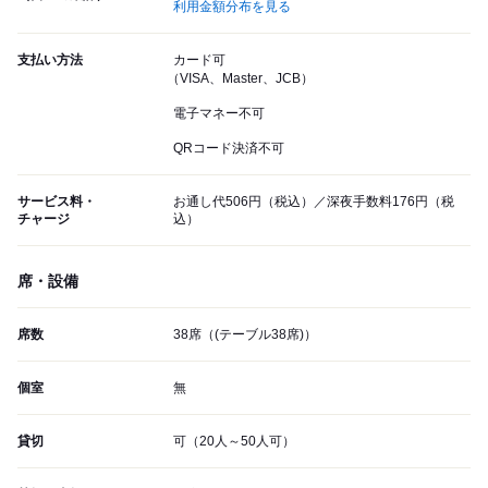
利用金額分布を見る
支払い方法
カード可
（VISA、Master、JCB）
電子マネー不可
QRコード決済不可
サービス料・
お通し代506円（税込）／深夜手数料176円（税
チャージ
込）
席・設備
席数
38席（(テーブル38席)）
個室
無
貸切
可（20人～50人可）