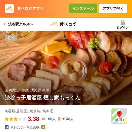
コースで使えるクーポン
戻る
インストール
アプリで開く
渋谷駅グルメへ
クーポンを利用せず予約する
ログイン
公式
渋谷駅近 焼鳥 燻製居酒屋
渋谷っ子居酒屋 燻し家もっくん
渋谷駅/居酒屋､ 焼き鳥､ 鳥料理
3.38
186
人
9746
人
￥3,000～￥3,999
-