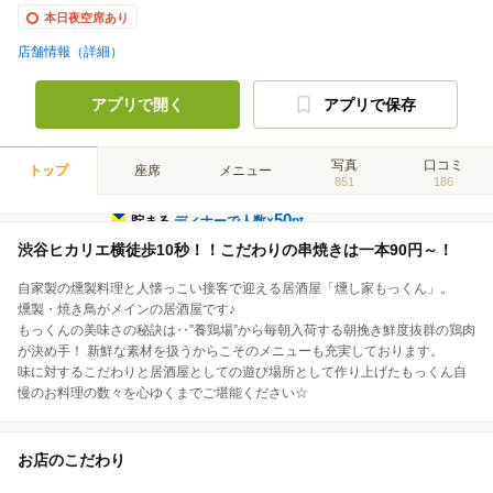
本日夜空席あり
店舗情報（詳細）
アプリで開く
アプリで保存
写真
口コミ
トップ
座席
メニュー
851
186
50
貯まる
ディナーで人数×
pt
渋谷ヒカリエ横徒歩10秒！！こだわりの串焼きは一本90円～！
自家製の燻製料理と人懐っこい接客で迎える居酒屋「燻し家もっくん」。
燻製・焼き鳥がメインの居酒屋です♪
もっくんの美味さの秘訣は‥”養鶏場”から毎朝入荷する朝挽き鮮度抜群の鶏肉
が決め手！ 新鮮な素材を扱うからこそのメニューも充実しております。
味に対するこだわりと居酒屋としての遊び場所として作り上げたもっくん自
慢のお料理の数々を心ゆくまでご堪能ください☆
お店のこだわり