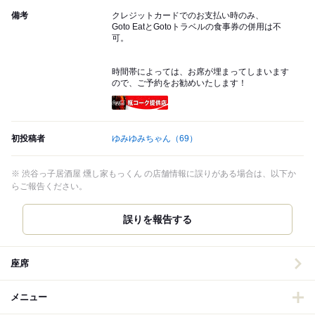
備考
クレジットカードでのお支払い時のみ、
Goto EatとGotoトラベルの食事券の併用は不
可。
時間帯によっては、お席が埋まってしまいます
ので、ご予約をお勧めいたします！
瓶コーク提供店
初投稿者
ゆみゆみちゃん
（69）
※ 渋谷っ子居酒屋 燻し家もっくん の店舗情報に誤りがある場合は、以下か
らご報告ください。
誤りを報告する
座席
メニュー