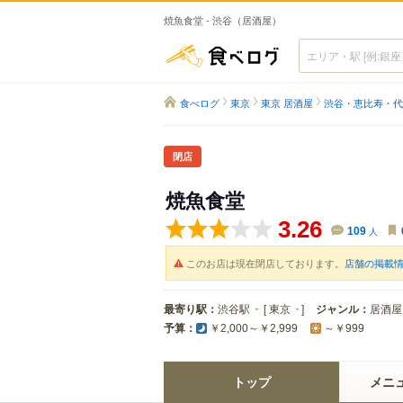
焼魚食堂 - 渋谷（居酒屋）
食べログ
食べログ
東京
東京 居酒屋
渋谷・恵比寿・代
閉店
焼魚食堂
3.26
109
人
このお店は現在閉店しております。
店舗の掲載
最寄り駅：
渋谷駅
[
東京
]
ジャンル：
居酒屋
予算：
￥2,000～￥2,999
～￥999
トップ
メニ