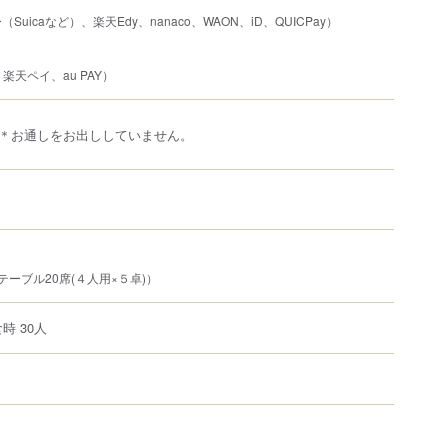
uicaなど）、楽天Edy、nanaco、WAON、iD、QUICPay）
、楽天ペイ、au PAY）
＊お通しをお出ししていません。
ーブル20席(４人用×５卓)）
時 30人