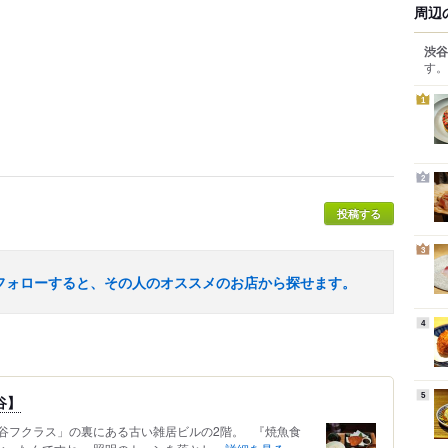
周辺
渋谷
す。
1
2
投稿する
3
フォローすると、その人のオススメのお店から探せます。
4
5
谷】
谷フクラス」の裏にある古い雑居ビルの2階。 『焼魚食