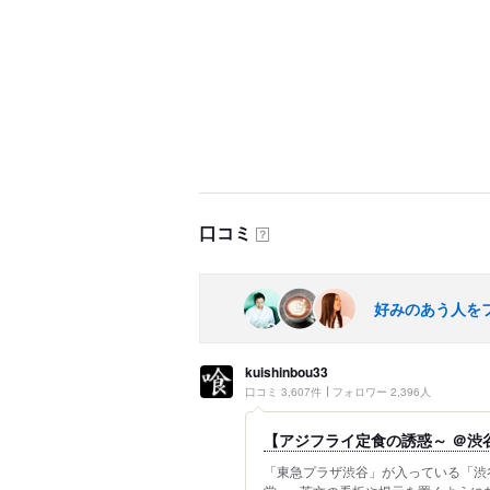
口コミ
？
好みのあう人を
kuishinbou33
口コミ 3,607件
フォロワー 2,396人
【アジフライ定食の誘惑～ ＠渋
「東急プラザ渋谷」が入っている「渋