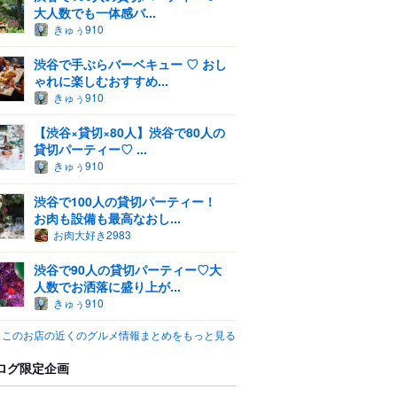
大人数でも一体感バ...
きゅぅ910
渋谷で手ぶらバーベキュー ♡ おし
ゃれに楽しむおすすめ...
きゅぅ910
【渋谷×貸切×80人】渋谷で80人の
貸切パーティー♡ ...
きゅぅ910
渋谷で100人の貸切パーティー！
お肉も設備も最高なおし...
お肉大好き2983
渋谷で90人の貸切パーティー♡大
人数でお洒落に盛り上が...
きゅぅ910
このお店の近くのグルメ情報まとめをもっと見る
ログ限定企画