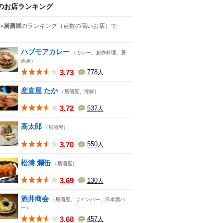
のお店ランキング
×居酒屋
のランキング
（点数の高いお店）
で
ハブモアカレー
（カレー、創作料理、居
酒屋）
3.73
778
人
産直屋 たか
（居酒屋、海鮮）
3.72
537
人
高太郎
（居酒屋）
3.70
550
人
松濤 爛缶
（居酒屋）
3.69
130
人
酒井商会
（居酒屋、ワインバー、日本酒バ
ー）
3.68
457
人