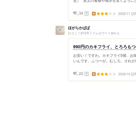
堂』 英文の看板や掲示を置くようにな
2022/11 訪
？
34
ほがらかぱぱ
口コミ 1,973件
フォロワー 1,841人
990円のカキフライ、とろろも
お安い！ですわ。カキフライ5個、お
いんです、ふつーが。むしろ、それが
2022/10 訪
？
22