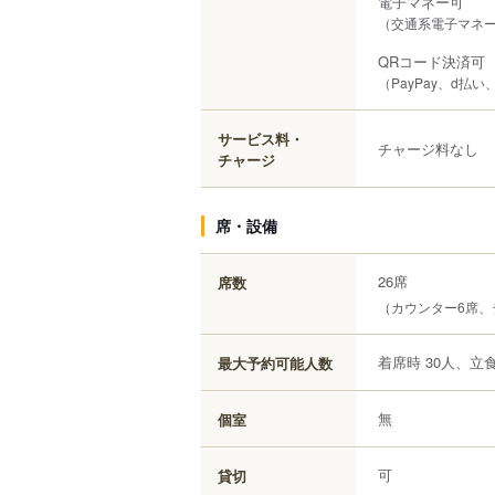
電子マネー可
（交通系電子マネー（S
QRコード決済可
（PayPay、d払い
サービス料・
チャージ料なし 
チャージ
席・設備
26席
席数
（カウンター6席、テ
着席時 30人、立食
最大予約可能人数
無
個室
可
貸切