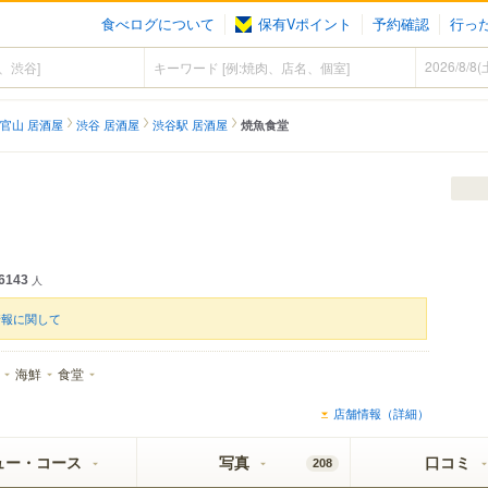
食べログについて
保有Vポイント
予約確認
行っ
官山 居酒屋
渋谷 居酒屋
渋谷駅 居酒屋
焼魚食堂
6143
人
情報に関して
海鮮
食堂
店舗情報（詳細）
ュー・コース
写真
口コミ
208