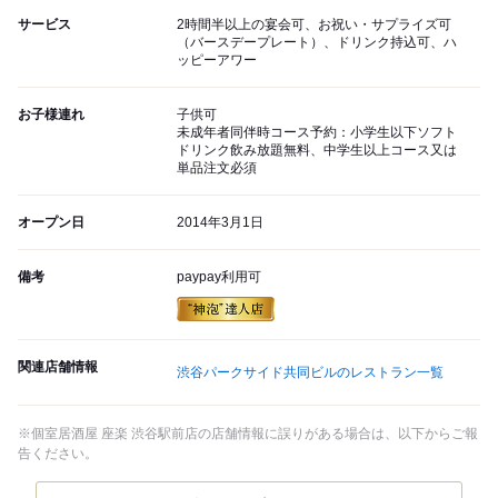
サービス
2時間半以上の宴会可、お祝い・サプライズ可
（バースデープレート）、ドリンク持込可、ハ
ッピーアワー
お子様連れ
子供可
未成年者同伴時コース予約：小学生以下ソフト
ドリンク飲み放題無料、中学生以上コース又は
単品注文必須
オープン日
2014年3月1日
備考
paypay利用可
関連店舗情報
渋谷パークサイド共同ビルのレストラン一覧
※個室居酒屋 座楽 渋谷駅前店の店舗情報に誤りがある場合は、以下からご報
告ください。