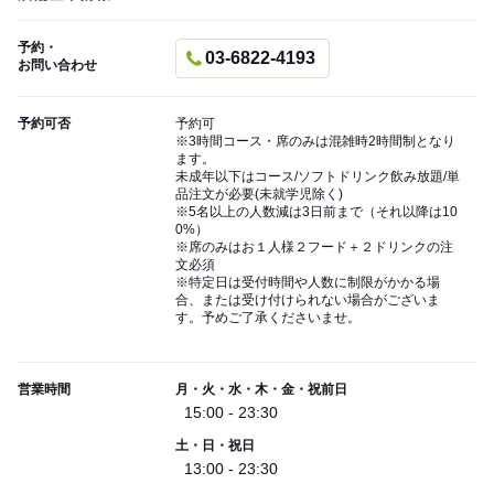
予約・
03-6822-4193
お問い合わせ
予約可否
予約可
※3時間コース・席のみは混雑時2時間制となり
ます。
未成年以下はコース/ソフトドリンク飲み放題/単
品注文が必要(未就学児除く)
※5名以上の人数減は3日前まで（それ以降は10
0%）
※席のみはお１人様２フード＋２ドリンクの注
文必須
※特定日は受付時間や人数に制限がかかる場
合、または受け付けられない場合がございま
す。予めご了承くださいませ。
営業時間
月・火・水・木・金・祝前日
15:00 - 23:30
土・日・祝日
13:00 - 23:30