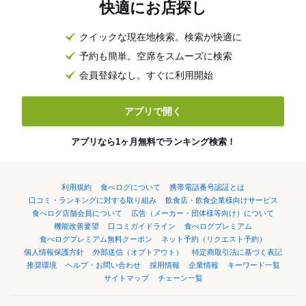
快適にお店探し
クイックな現在地検索。検索が快適に
予約も簡単。空席をスムーズに検索
会員登録なし。すぐに利用開始
アプリで開く
アプリなら1ヶ月無料でランキング検索！
利用規約
食べログについて
携帯電話番号認証とは
口コミ・ランキングに対する取り組み
飲食店・飲食企業様向けサービス
食べログ店舗会員について
広告（メーカー・団体様等向け）について
機能改善要望
口コミガイドライン
食べログプレミアム
食べログプレミアム無料クーポン
ネット予約（リクエスト予約）
個人情報保護方針
外部送信（オプトアウト）
特定商取引法に基づく表記
推奨環境
ヘルプ・お問い合わせ
採用情報
企業情報
キーワード一覧
サイトマップ
チェーン一覧