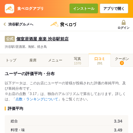
インストール
アプリで開く
渋谷駅グルメへ
ログイン
個室居酒屋 座楽 渋谷駅前店
公式
渋谷駅/居酒屋､ 海鮮､ 焼き鳥
写真
口コミ
クーポン
トップ
座席
メニュー
1370
291
3
ユーザーの評価平均・分布
以下データは、このお店にユーザーの皆様が投稿された評価の単純平均、及
び単純分布です。
※お店の点数「3.17」は、独自のアルゴリズムで算出しております。詳しく
は、「
点数・ランキングについて
」をご覧ください。
評価平均
3.34
総合
3.49
料理・味