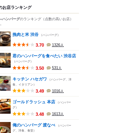
のお店ランキング
×ハンバーグ
のランキング
（点数の高いお店）
。
挽肉と米 渋谷
（ハンバーグ）
3.70
1326
人
君のハンバーグを食べたい 渋谷店
（ハンバーグ）
3.50
531
人
キッチン ハセガワ
（ハンバーグ、洋
食、イタリアン）
3.49
1016
人
ゴールドラッシュ 本店
（ハンバー
グ）
3.48
1613
人
俺のハンバーグ 渡なべ
（ハンバー
グ、洋食、食堂）