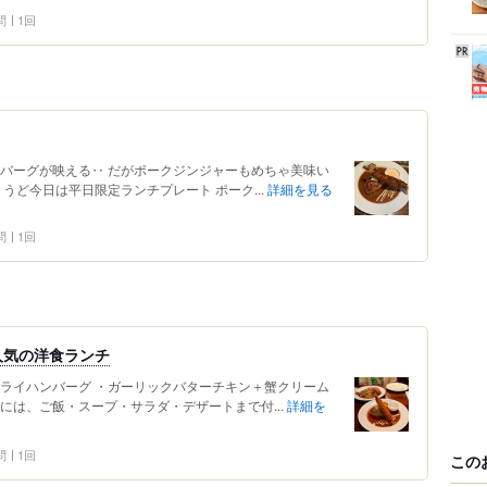
問
1回
ンバーグが映える‥ だがポークジンジャーもめちゃ美味い
うど今日は平日限定ランチプレート ポーク...
詳細を見る
問
1回
人気の洋食ランチ
フライハンバーグ ・ガーリックバターチキン＋蟹クリーム
には、ご飯・スープ・サラダ・デザートまで付...
詳細を
問
1回
この