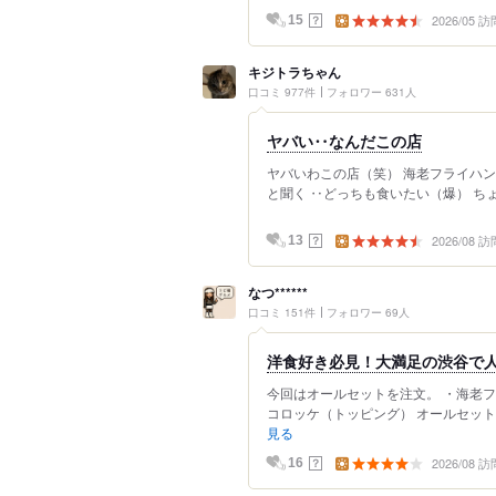
2026/05 訪
？
15
キジトラちゃん
口コミ 977件
フォロワー 631人
ヤバい‥なんだこの店
ヤバいわこの店（笑） 海老フライハ
と聞く ‥どっちも食いたい（爆） ちょ
2026/08 訪
？
13
なつ******
口コミ 151件
フォロワー 69人
洋食好き必見！大満足の渋谷で
今回はオールセットを注文。 ・海老
コロッケ（トッピング） オールセット
見る
2026/08 訪
？
16