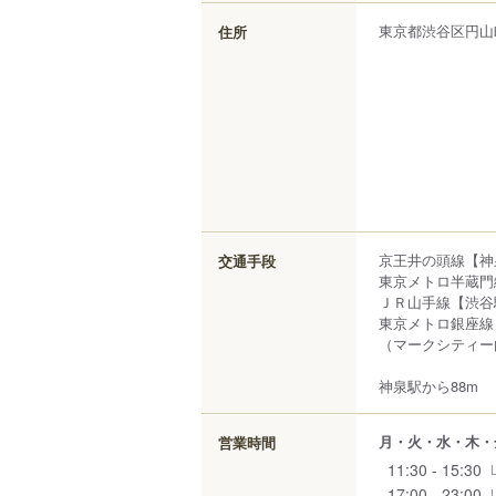
東京都
渋谷区
円山
住所
京王井の頭線【神
交通手段
東京メトロ半蔵門
ＪＲ山手線【渋谷
東京メトロ銀座線
（マークシティー
神泉駅から88m
月・火・水・木・
営業時間
11:30 - 15:30
17:00 - 23:00