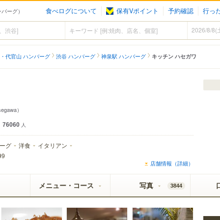
食べログについて
保有Vポイント
予約確認
行っ
ハンバーグ）
・代官山 ハンバーグ
渋谷 ハンバーグ
神泉駅 ハンバーグ
キッチン ハセガワ
asegawa）
76060
人
ーグ
洋食
イタリアン
99
店舗情報（詳細）
メニュー・コース
写真
3844