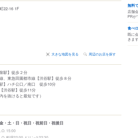
無料
町
22-16
1F
店舗
PRが
食べ
既に
きま
大きな地図を見る
周辺のお店を探す
泉駅】徒歩２分
線、東急田園都市線【渋谷駅】徒歩８分
駅】ハチ公口／南口 徒歩10分
【渋谷駅】徒歩11分
内を抜けると最短です）
金・土・日・祝日・祝前日・祝後日
L.O. 15:00
L.O. 料理22:00 ドリンク22:30