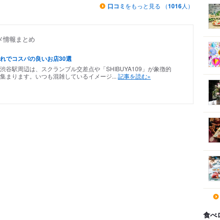
口コミ
をもっと見る （
1016
人）
メ情報まとめ
れでコスパの良いお店30選
谷駅周辺は、スクランブル交差点や「SHIBUYA109」が象徴的
集まります。いつも混雑しているイメージ...
記事を読む»
食べ