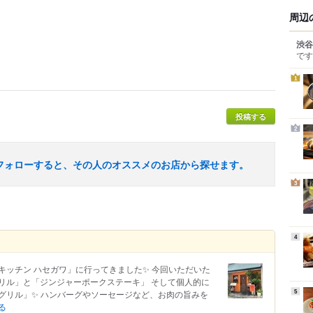
周辺
渋谷
です
1
投稿する
2
フォローすると、その人のオススメのお店から探せます。
3
4
ッチン ハセガワ」に行ってきました️✨ 今回いただいた
リル」と「ジンジャーポークステーキ」 そして個人的に
グリル」✨ ハンバーグやソーセージなど、お肉の旨みを
5
る