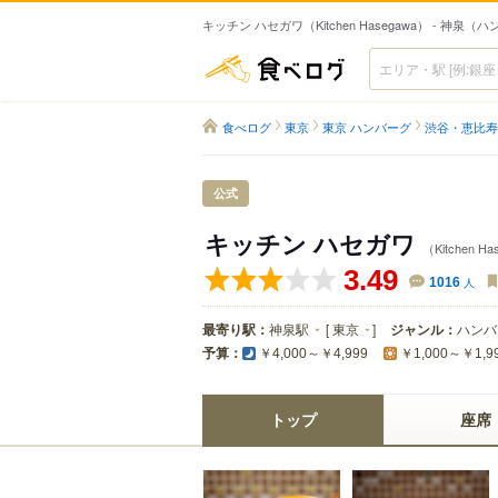
キッチン ハセガワ（Kitchen Hasegawa） - 神泉（
食べログ
食べログ
東京
東京 ハンバーグ
渋谷・恵比寿
公式
キッチン ハセガワ
（Kitchen H
3.49
1016
人
最寄り駅：
神泉駅
[
東京
]
ジャンル：
ハンバ
予算：
￥4,000～￥4,999
￥1,000～￥1,9
トップ
座席