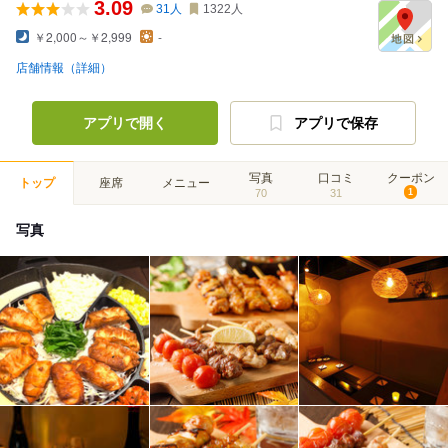
3.09
31
人
1322
人
￥2,000～￥2,999
-
店舗情報（詳細）
アプリで開く
アプリで保存
写真
口コミ
クーポン
トップ
座席
メニュー
70
31
1
写真