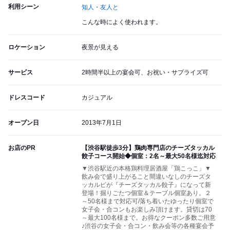
利用シーン
知人・友人と
こんな時によく使われます。
ロケーション
夜景が見える
サービス
2時間半以上の宴会可、お祝い・サプライズ可
ドレスコード
カジュアル
オープン日
2013年7月1日
お店のPR
【渋谷駅徒歩3分】鶏肉専門店のチーズタッカル
餃子コース開始◆個室：2名～最大50名様迄対応
▼渋谷駅近の本格鶏料理居酒屋「鶏こっこ」▼
飲み会で盛り上がること間違いなしのチーズタ
ッカルビが『チーズタッカル餃子』になって新
登場！掘りごたつ個室＆テーブル個室あり。２
～50名様まで対応可/落ち着いたゆったり個室で
女子会・合コンもお楽しみ頂けます。貸切は70
～最大100名様まで。お得なクーポン多数ご用意
♪渋谷の女子会・合コン・飲み会等の各種宴会予