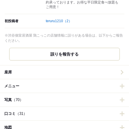
約承っております。お得な平日限定食べ放題も
ご用意！
初投稿者
teruru1210
（2）
※渋谷個室居酒屋 鶏こっこの店舗情報に誤りがある場合は、以下からご報告
ください。
誤りを報告する
座席
メニュー
写真
（70）
口コミ
（31）
地図