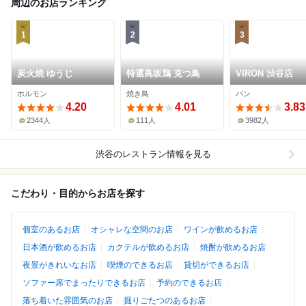
周辺のお店ランキング
1
2
3
炭火焼 ゆうじ
特選髙坂鶏 克つ鳥
VIRON 渋谷店
ホルモン
焼き鳥
パン
4.20
4.01
3.83
2344人
111人
3982人
渋谷
のレストラン情報を見る
こだわり・目的からお店を探す
個室のあるお店
オシャレな空間のお店
ワインが飲めるお店
日本酒が飲めるお店
カクテルが飲めるお店
焼酎が飲めるお店
夜景がきれいなお店
喫煙のできるお店
貸切ができるお店
ソファー席でまったりできるお店
予約のできるお店
落ち着いた雰囲気のお店
掘りごたつのあるお店