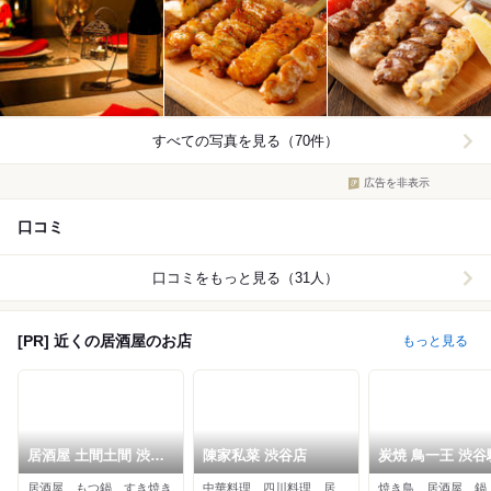
すべての写真を見る（70件）
広告を非表示
口コミ
口コミをもっと見る（31人）
[PR] 近くの居酒屋のお店
もっと見る
居酒屋 土間土間 渋谷
陳家私菜 渋谷店
炭焼 鳥一王 渋谷
店
店
居酒屋、もつ鍋、すき焼き
中華料理、四川料理、居酒屋
焼き鳥、居酒屋、鍋