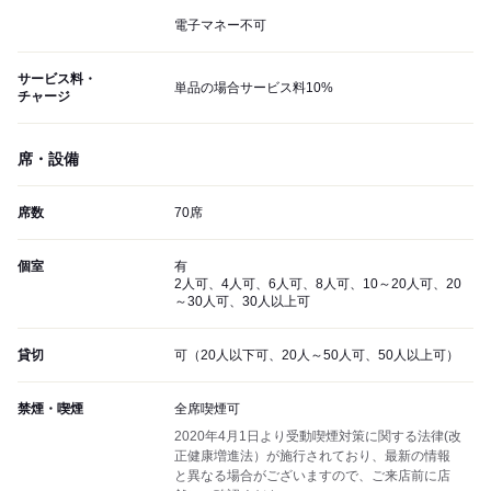
電子マネー不可
サービス料・
単品の場合サービス料10%
チャージ
席・設備
席数
70席
個室
有
2人可、4人可、6人可、8人可、10～20人可、20
～30人可、30人以上可
貸切
可（20人以下可、20人～50人可、50人以上可）
禁煙・喫煙
全席喫煙可
2020年4月1日より受動喫煙対策に関する法律(改
正健康増進法）が施行されており、最新の情報
と異なる場合がございますので、ご来店前に店