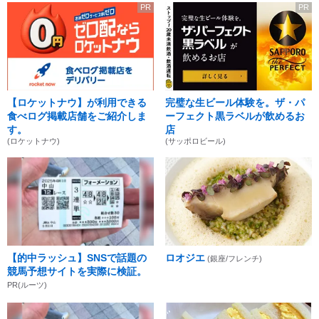
PR
PR
【ロケットナウ】が利用できる
完璧な生ビール体験を。ザ・パ
食べログ掲載店舗をご紹介しま
ーフェクト黒ラベルが飲めるお
す。
店
(ロケットナウ)
(サッポロビール)
【的中ラッシュ】SNSで話題の
ロオジエ
(銀座/フレンチ)
競馬予想サイトを実際に検証。
PR(ルーツ)