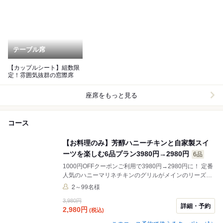
テーブル席
【カップルシート】組数限
定！雰囲気抜群の窓際席
座席をもっと見る
コース
【お料理のみ】芳醇ハニーチキンと自家製スイ
ーツを楽しむ6品プラン3980円→2980円
6品
1000円OFFクーポンご利用で3980円→2980円に！ 定番
人気のハニーマリネチキンのグリルがメインのリーズナ
ブル6品コース♪デートや女子会などに最適◎ ※こちらは
2～99名様
お食事のみのコースとなります。 ※別途1ドリンクご注
3,980円
文をお願いいたします。
詳細・予約
2,980
円
(税込)