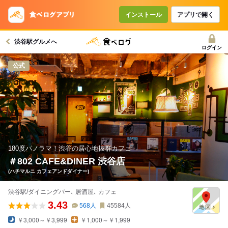
コースで使えるクーポン
戻る
インストール
アプリで開く
渋谷駅グルメへ
クーポンを利用せず予約する
ログイン
公式
180度パノラマ！渋谷の居心地抜群カフェ
＃802 CAFE&DINER 渋谷店
(ハチマルニ カフェアンドダイナー)
渋谷駅/ダイニングバー､ 居酒屋､ カフェ
3.43
568
人
45584
人
￥3,000～￥3,999
￥1,000～￥1,999