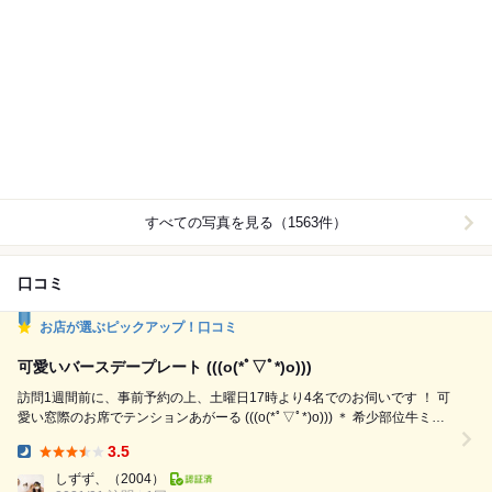
すべての写真を見る（1563件）
口コミ
お店が選ぶピックアップ！口コミ
可愛いバースデープレート (((o(*ﾟ▽ﾟ*)o)))
訪問1週間前に、事前予約の上、土曜日17時より4名でのお伺いです ！ 可
愛い窓際のお席でテンションあがーる (((o(*ﾟ▽ﾟ*)o))) ＊ 希少部位牛ミス
ジステーキ×名物ラザニアなど全8品《2.5H飲放付》（税込）3,500円 - 生
3.5
ハム - スパイシーなコンビーフのディップ - サーモンとマグロのカルパッ
Dinner:
チョ盛り合わせ - 削りチーズとベーコンのシーザーサラダ - 802...
しずず、
（2004）