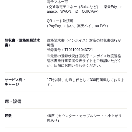
電子マネー可
（交通系電子マネー（Suicaなど）、楽天Edy、n
anaco、WAON、iD、QUICPay）
QRコード決済可
（PayPay、d払い、楽天ペイ、au PAY）
領収書（適格簡易請求
適格請求書（インボイス）対応の領収書発行が
書）
可能
登録番号：T1011001043721
※最新の登録状況は国税庁インボイス制度適格
請求書発行事業者公表サイトをご確認いただく
か、店舗にお問い合わせください。
サービス料・
17時以降、お通し代として330円頂戴しておりま
チャージ
す。
席・設備
席数
46席（カウンター・カップルシート・小上がり
席あり）