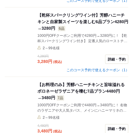
このコース予約で使えるクーポン（1）
【乾杯スパークリングワイン付】芳醇ハニーチ
キンと自家製スイーツを楽しむ6品プラン4280円
→3280円
6品
1000円OFFクーポンご利用で4280円→3280円に！ 【乾
杯スパークリングワイン付き】 定番人気のローストチキ
ンがメインの格安6品コース☆デートや女子会などに最
2～99名様
適◎ ※スパークリングワインはノンアルコールカクテル
4,280円
に変更もできます。
詳細・予約
3,280
円
(税込)
このコース予約で使えるクーポン（1）
【お料理のみ】芳醇ハニーチキンと旨味溢れる
ボロネーゼラザニアを嗜む7品プラン4480円
→3480円
7品
1000円OFFクーポンご利用で4480円→3480円に！ 名物
のラザニアや大人気タパス、メインにハニーマリネのチ
キングリルをご用意した特別プラン◎や女子会など団体
2～99名様
様のご利用におすすめ☆ ※こちらはお食事のみのコース
4,480円
となります。 ※別途1ドリンクご注文をお願いいたしま
詳細・予約
3,480
円
(税込)
す