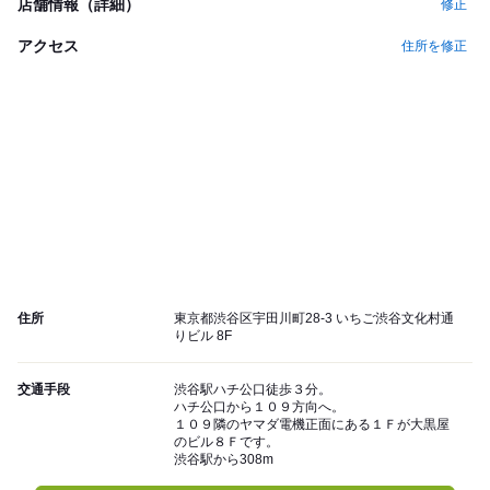
店舗情報（詳細）
修正
アクセス
住所を修正
住所
東京都渋谷区宇田川町28-3 いちご渋谷文化村通
りビル 8F
交通手段
渋谷駅ハチ公口徒歩３分。
ハチ公口から１０９方向へ。
１０９隣のヤマダ電機正面にある１Ｆが大黒屋
のビル８Ｆです。
渋谷駅から308m