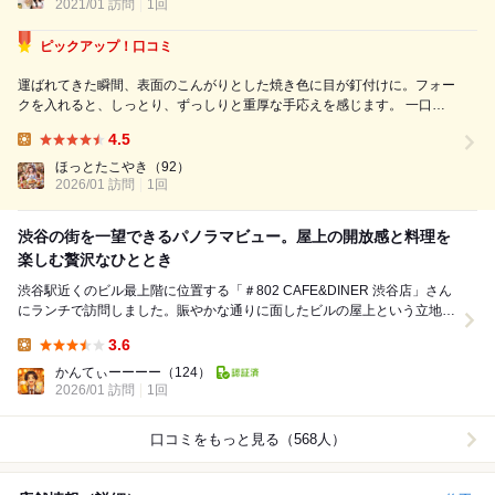
2021/01 訪問
1回
ピックアップ！口コミ
運ばれてきた瞬間、表面のこんがりとした焼き色に目が釘付けに。フォー
クを入れると、しっとり、ずっしりと重厚な手応えを感じます。 一口食
べれば、チーズの濃厚なコクと酸味が口いっぱいに広がり、鼻から抜ける
4.5
香ばしさがたまりません。甘さは控えめながら、素材の旨味がギュッと凝
Lunch:
縮されているので、一口ごとの満足感...
ほっとたこやき
（92）
2026/01 訪問
1回
渋谷の街を一望できるパノラマビュー。屋上の開放感と料理を
楽しむ贅沢なひととき
渋谷駅近くのビル最上階に位置する「＃802 CAFE&DINER 渋谷店」さん
にランチで訪問しました。賑やかな通りに面したビルの屋上という立地
は、まさに「大人の隠れ家」という言葉が...
3.6
Lunch:
かんてぃーーーー
（124）
2026/01 訪問
1回
口コミをもっと見る（568人）