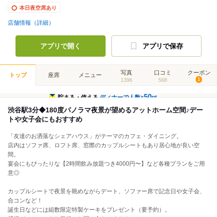
本日夜空席あり
店舗情報（詳細）
アプリで開く
アプリで保存
写真
口コミ
クーポン
トップ
座席
メニュー
1396
568
1
50
貯まる・使える
ディナーで人数×
pt
渋谷駅3分◆180度パノラマ夜景が望めるアットホーム空間♪デー
トや女子会にもおすすめ
「友達のお洒落なシェアハウス」がテーマのカフェ・ダイニング。
店内はソファ席、ロフト席、窓際のカップルシートもあり居心地が良い空
間。
宴会にもぴったりな【2時間飲み放題つき4000円〜】など各種プランをご用
意◎
カップルシートで夜景を眺めながらデート、ソファー席で記念日や女子会、
合コンなど！
誕生日などには組数限定特製ケーキをプレゼント（要予約）。