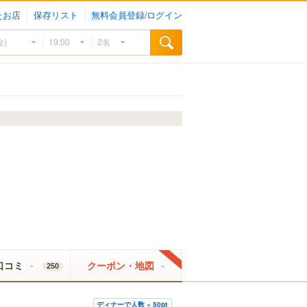
たお店
保存リスト
無料会員登録/ログイン
口コミ
クーポン・地図
250
ディナーで人数 × 50pt