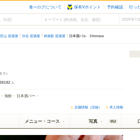
食べログについて
保有Vポイント
予約確認
行っ
官山 居酒屋
渋谷 居酒屋
神泉駅 居酒屋
日本酒バル Chintara
タラ）
28192
人
海鮮
日本酒バー
店舗情報（詳細）
求人情報
メニュー・コース
写真
952