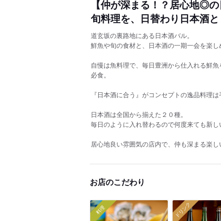
【仲が深まる！？居心地◎の
旬料理を、日替わり日本酒と
道玄坂の裏路地にある日本酒バル。
鮮魚や旬の食材と、日本酒の一期一会を楽し
自慢は魚料理で、毎日豊洲から仕入れる鮮魚を
必食。
『日本酒に合う』がコンセプトの逸品料理は
日本酒は全国から揃えた２０種。
毎日のように入れ替わるので何度来ても新し
居心地良い雰囲気の店内で、仲も深まる楽し
お店のこだわり
ドリンク
料理