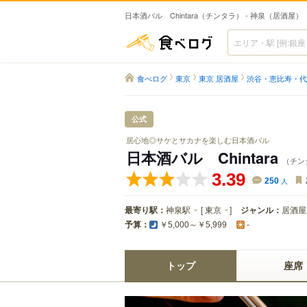
日本酒バル Chintara（チンタラ） - 神泉（居酒屋）
食べログ
食べログ
東京
東京 居酒屋
渋谷・恵比寿・代
公式
居心地◎サケとサカナを楽しむ日本酒バル
日本酒バル Chintara
（チン
3.39
250
人
最寄り駅：
神泉駅
[
東京
]
ジャンル：
居酒屋
予算：
￥5,000～￥5,999
-
トップ
座席