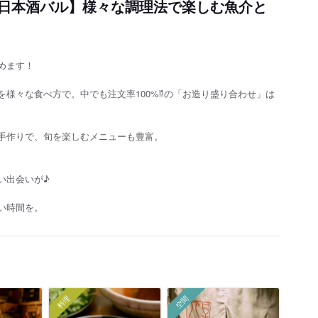
日本酒バル】様々な調理法で楽しむ魚介と
めます！
様々な食べ方で。中でも注文率100%⁉︎の「お造り盛り合わせ」は
手作りで、旬を楽しむメニューも豊富。
い出会いが♪
い時間を。
料理
空間