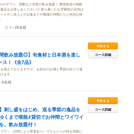
ルやサワー、焼酎など充実の飲み放題！ 豊洲直送の海鮮
逸品をお楽しみください◎ 落ち着いたな雰囲気の店内は
デートやご友人とのお集まりや職場の仲間たちと特別な時
す。
1～25名様
予約する
間飲み放題◎】旬食材と日本酒を楽し
コース詳細
ース！《全7品》
覚を揃えておりますので、お好みのお酒と季節のめぐり逢
だけます。
～6名様
予約する
】刺し盛をはじめ、巡る季節の逸品を
コース詳細
ゆくまで堪能♪貸切でお仲間とワイワイ
を。飲み放題付！
のプラン（日時により変更あり）でちんたらの味を気軽に