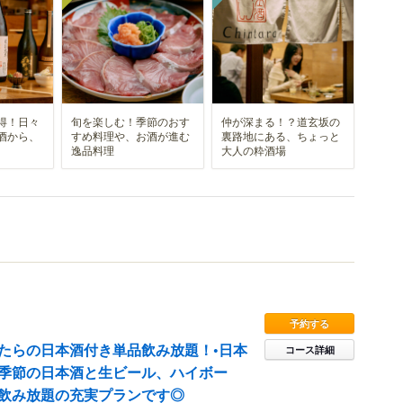
得！日々
旬を楽しむ！季節のおす
仲が深まる！？道玄坂の
酒から、
すめ料理や、お酒が進む
裏路地にある、ちょっと
逸品料理
大人の粋酒場
予約する
たらの日本酒付き単品飲み放題！•日本
コース詳細
季節の日本酒と生ビール、ハイボー
飲み放題の充実プランです◎