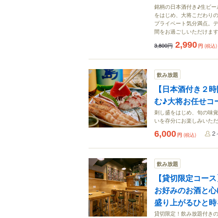
銘柄の日本酒付き♪生ビー
をはじめ、大将こだわりの
プライベート気分満点。
間をお過ごしいただけま
2,990
3,800円
円
(税込)
飲み放題
【日本酒付き２時
む♪大将お任せコ
刺し盛をはじめ、旬の味
いを存分にお楽しみいた
6,000
2
円
(税込)
飲み放題
【貸切限定コース
お好みのお酒と心
盛り上がるひと時
貸切限定！飲み放題付き