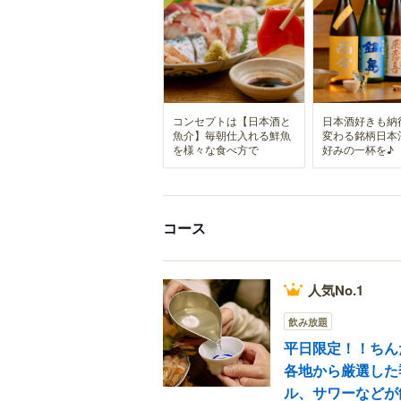
コンセプトは【日本酒と
日本酒好きも納
魚介】毎朝仕入れる鮮魚
変わる銘柄日本
を様々な食べ方で
好みの一杯を♪
コース
人気No.1
飲み放題
平日限定！！ちん
各地から厳選した
ル、サワーなどが