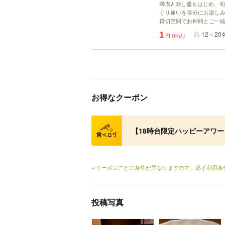
満喫♪ 刺し盛をはじめ、
ぐり逢いを存分にお楽しみ
貸切空間でお仲間とご一緒
1
12～20
円
(税込)
お得なクーポン
クーポン
【18時台限定ハッピーアワー
※ クーポンごとに条件が異なりますので、必ず利用
投稿写真