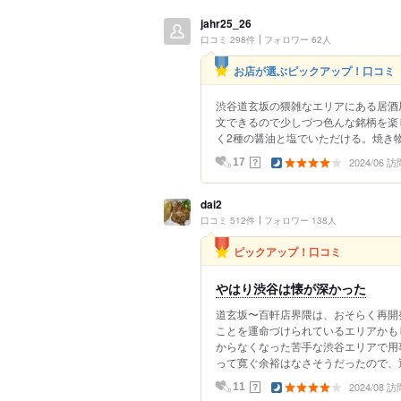
jahr25_26
口コミ 298件
フォロワー 62人
お店が選ぶピックアップ！口コミ
渋谷道玄坂の猥雑なエリアにある居酒
文できるので少しづつ色んな銘柄を楽
く2種の醤油と塩でいただける。焼き
2024/06 訪
？
17
dai2
口コミ 512件
フォロワー 138人
ピックアップ！口コミ
やはり渋谷は懐が深かった
道玄坂〜百軒店界隈は、おそらく再開
ことを運命づけられているエリアかも
からなくなった苦手な渋谷エリアで用
って寛ぐ余裕はなさそうだったので、近
2024/08 訪
？
11