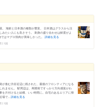
屋。 海鮮と日本酒の種類が豊富。 日本酒はグラスから注
しみたい人にも良さそう。 刺身の盛り合わせは鮮度がよ
物ではマグロ頬肉が美味しかった。
詳細を見る
問
1回
発が進む渋谷近辺に残された、最後のフロンティアになる
しれません。 駅周辺は、再開発ですっかり方向感覚がわ
事を片付けると結構、いい時間に。自宅のあるエリアに帰
場で...
詳細を見る
問
1回