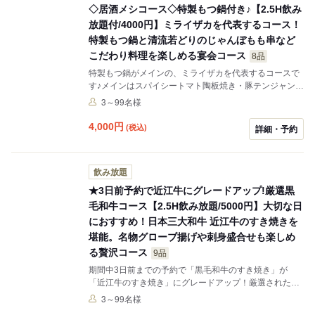
◇居酒メシコース◇特製もつ鍋付き♪【2.5H飲み
放題付/4000円】ミライザカを代表するコース！
特製もつ鍋と清流若どりのじゃんぼもも串など
こだわり料理を楽しめる宴会コース
8品
特製もつ鍋がメインの、ミライザカを代表するコースで
す♪メインはスパイシートマト陶板焼き・豚テンジャンチ
ゲ鍋に変更可能！変更ご希望あれば備考に記載お願いい
3～99名様
たします。変更の希望が無い場合「特製もつ鍋」で提供
致します。
4,000
円
(税込)
詳細・予約
飲み放題
★3日前予約で近江牛にグレードアップ!厳選黒
毛和牛コース【2.5H飲み放題/5000円】大切な日
におすすめ！日本三大和牛 近江牛のすき焼きを
堪能。名物グローブ揚げや刺身盛合せも楽しめ
る贅沢コース
9品
期間中3日前までの予約で「黒毛和牛のすき焼き」が
「近江牛のすき焼き」にグレードアップ！厳選された近
江牛を贅沢に使ったすき焼き鍋、お刺身の盛合せ、豚角
3～99名様
煮の中華風酢豚や、もちろん名物「グローブ揚げ」も食