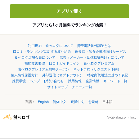
アプリで開く
アプリなら1ヶ月無料でランキング検索！
利用規約
食べログについて
携帯電話番号認証とは
口コミ・ランキングに対する取り組み
飲食店・飲食企業様向けサービス
食べログ店舗会員について
広告（メーカー・団体様等向け）について
機能改善要望
口コミガイドライン
食べログプレミアム
食べログプレミアム無料クーポン
ネット予約（リクエスト予約）
個人情報保護方針
外部送信（オプトアウト）
特定商取引法に基づく表記
推奨環境
ヘルプ・お問い合わせ
採用情報
企業情報
キーワード一覧
サイトマップ
チェーン一覧
言語：
English
简体中文
繁體中文
한국어
日本語
©Kakaku.com, Inc.