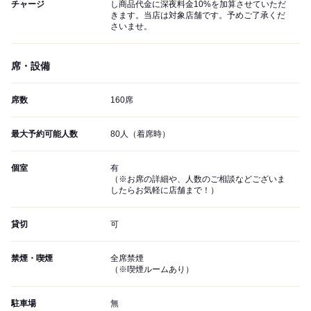
チャージ
し商品代金に深夜料金10%を加算させていただ
きます。当店は対象店舗です。予めご了承くだ
さいませ。
席・設備
席数
160席
最大予約可能人数
80人（着席時）
個室
有
（※お席の詳細や、人数のご相談などございま
したらお気軽に店舗まで！）
貸切
可
禁煙・喫煙
全席禁煙
（※喫煙ルームあり）
駐車場
無