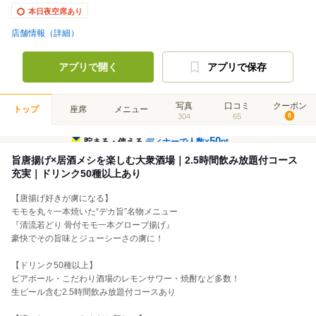
本日夜空席あり
店舗情報（詳細）
アプリで開く
アプリで保存
写真
口コミ
クーポン
トップ
座席
メニュー
304
65
8
50
貯まる・使える
ディナーで人数×
pt
旨唐揚げ×居酒メシを楽しむ大衆酒場｜2.5時間飲み放題付コース
充実｜ドリンク50種以上あり
【唐揚げ好きが虜になる】
モモを丸々一本焼いた“デカ旨”名物メニュー
『清流若どり 骨付モモ一本グローブ揚げ』
豪快でその旨味とジューシーさの虜に！
【ドリンク50種以上】
ビアボール・こだわり酒場のレモンサワー・焼酎など多数！
生ビール含む2.5時間飲み放題付コースあり