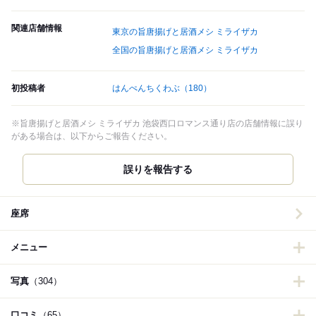
関連店舗情報
東京の旨唐揚げと居酒メシ ミライザカ
全国の旨唐揚げと居酒メシ ミライザカ
初投稿者
はんぺんちくわぶ
（180）
※旨唐揚げと居酒メシ ミライザカ 池袋西口ロマンス通り店の店舗情報に誤り
がある場合は、以下からご報告ください。
誤りを報告する
座席
メニュー
写真
（304）
口コミ
（65）