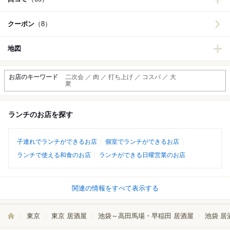
クーポン
（8）
地図
お店のキーワード
二次会 ／ 肉 ／ 打ち上げ ／ コスパ ／ 大
衆
ランチのお店を探す
子連れでランチができるお店
個室でランチができるお店
ランチで使える和食のお店
ランチができる日曜営業のお店
関連の情報をすべて表示する
東京
東京 居酒屋
池袋～高田馬場・早稲田 居酒屋
池袋 居