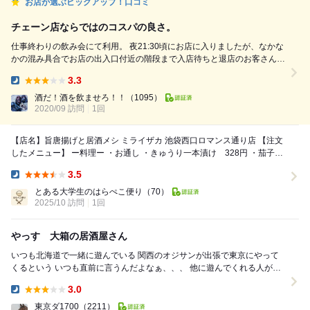
お店が選ぶピックアップ！口コミ
チェーン店ならではのコスパの良さ。
仕事終わりの飲み会にて利用。 夜21:30頃にお店に入りましたが、なかな
かの混み具合でお店の出入口付近の階段まで入店待ちと退店のお客さんで
ごちゃごちゃとしていました。 予約した時間より少し早めにいきました
3.3
が、ちょうど良かったです。（笑） 席にはタブレットが置かれていて、
Dinner:
最近よく目にするタブレット注文式のお店です。 こういうご時世です
酒だ！酒を飲ませろ！！
（1095）
し、少しでも他人と接触する頻度を減らしたいので有り難い。 ...
2020/09 訪問
1回
【店名】旨唐揚げと居酒メシ ミライザカ 池袋西口ロマンス通り店 【注文
したメニュー】 ー料理ー ・お通し ・きゅうり一本漬け 328円 ・茄子の
揚げ浸し 438円 ...
3.5
Dinner:
とある大学生のはらぺこ便り
（70）
2025/10 訪問
1回
やっす 大箱の居酒屋さん
いつも北海道で一緒に遊んでいる 関西のオジサンが出張で東京にやって
くるという いつも直前に言うんだよなぁ、、、 他に遊んでくれる人がい
なかったんだろうな 私に言えば直前...
3.0
Dinner:
東京ダ1700
（2211）