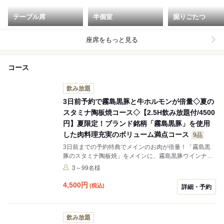
テーブル席
半個室
掘りごたつ
座席をもっと見る
コース
飲み放題
3日前予約で霧島黒豚と牛ホルモンが倍量◇夏の
スタミナ陶板焼コース◇【2.5H飲み放題付/4500
円】夏限定！ブランド銘柄「霧島黒豚」を使用
した肉料理充実のボリューム満点コース
9品
3日前までの予約特典でメインのお肉が倍量！「霧島黒
豚のスタミナ陶板焼」をメインに、霧島黒豚ウインナー
＆ベーコン焼き、九州三元豚ローストポークなど、ボリ
3～99名様
ューム満点のコースです。メインの陶板焼きは鶏の塩レ
モン陶板、スパイシートマト陶板に変更できます。変更
4,500
円
(税込)
詳細・予約
のご希望は備考欄にお願いします。記載ない場合は「霧
島黒豚のスタミナ陶板焼」を提供いたします。
飲み放題