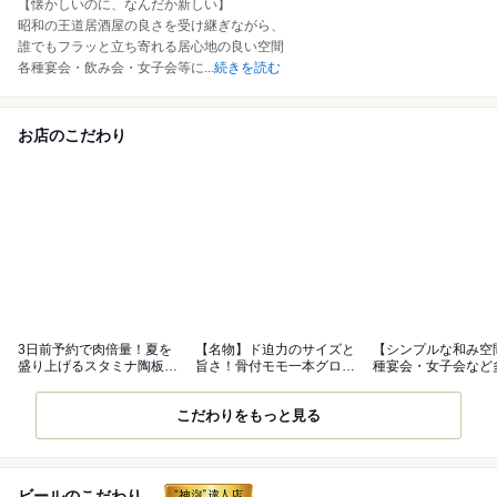
【懐かしいのに、なんだか新しい】
昭和の王道居酒屋の良さを受け継ぎながら、
誰でもフラッと立ち寄れる居心地の良い空間
各種宴会・飲み会・女子会等に
...
続きを読む
お店のこだわり
3日前予約で肉倍量！夏を
【名物】ド迫力のサイズと
【シンプルな和み空
盛り上げるスタミナ陶板焼
旨さ！骨付モモ一本グロー
種宴会・女子会など
コース
ブ揚げ
シーンに◎
こだわりをもっと見る
ビールのこだわり