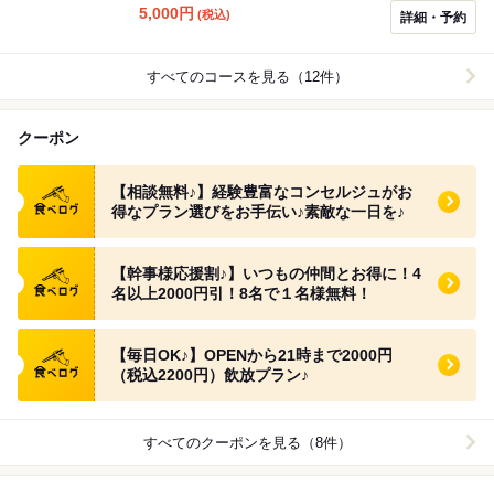
べられる、大切な人たちとの大切な時間にぴったりのコ
5,000
円
(税込)
詳細・予約
ースです。
すべてのコースを見る（12件）
クーポン
食べログ クーポン
【相談無料♪】経験豊富なコンセルジュがお
得なプラン選びをお手伝い♪素敵な一日を♪
食べログ クーポン
【幹事様応援割♪】いつもの仲間とお得に！4
名以上2000円引！8名で１名様無料！
食べログ クーポン
【毎日OK♪】OPENから21時まで2000円
（税込2200円）飲放プラン♪
すべてのクーポンを見る（8件）