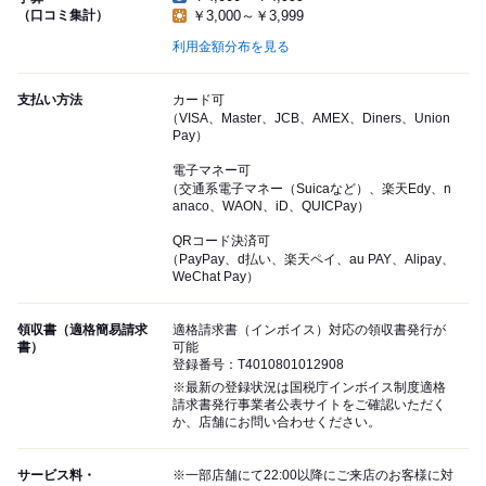
（口コミ集計）
￥3,000～￥3,999
利用金額分布を見る
支払い方法
カード可
（VISA、Master、JCB、AMEX、Diners、Union
Pay）
電子マネー可
（交通系電子マネー（Suicaなど）、楽天Edy、n
anaco、WAON、iD、QUICPay）
QRコード決済可
（PayPay、d払い、楽天ペイ、au PAY、Alipay、
WeChat Pay）
領収書（適格簡易請求
適格請求書（インボイス）対応の領収書発行が
書）
可能
登録番号：T4010801012908
※最新の登録状況は国税庁インボイス制度適格
請求書発行事業者公表サイトをご確認いただく
か、店舗にお問い合わせください。
サービス料・
※一部店舗にて22:00以降にご来店のお客様に対