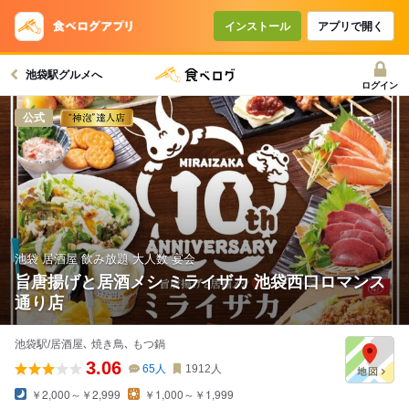
コースで使えるクーポン
戻る
インストール
アプリで開く
池袋駅グルメへ
クーポンを利用せず予約する
ログイン
公式
池袋 居酒屋 飲み放題 大人数 宴会
旨唐揚げと居酒メシ ミライザカ 池袋西口ロマンス
通り店
池袋駅/居酒屋､ 焼き鳥､ もつ鍋
3.06
65
人
1912
人
￥2,000～￥2,999
￥1,000～￥1,999