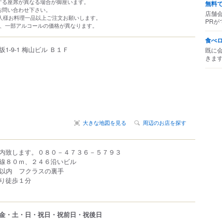
する座席が異なる場合が御座います。
無料
お問い合わせ下さい。
店舗
一人様お料理一品以上ご注文お願いします。
PRが
間、一部アルコールの価格が異なります。
食べ
坂
1-9-1
梅山ビル Ｂ１Ｆ
既に
きま
大きな地図を見る
周辺のお店を探す
内致します。０８０－４７３６－５７９３
線８０ｍ、２４６沿いビル
ｍ以内 フクラスの裏手
り徒歩１分
金・土・日・祝日・祝前日・祝後日