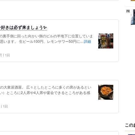
ー好きは必ず来ましょう✨
の裏手側に回った向かい側のビルの半地下に位置していま
います。 生ビール100円、レモンサワー50円に...
詳細
問
1回
気の大衆居酒屋。 広々としたところに多くの席があるとい
い）ところに2人席や4人席や宴会できるところがある感
1回
この