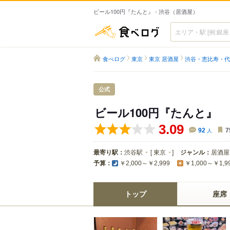
ビール100円『たんと』 - 渋谷（居酒屋）
食べログ
食べログ
東京
東京 居酒屋
渋谷・恵比寿・代
公式
ビール100円『たんと』
3.09
92
人
7
最寄り駅：
渋谷駅
[
東京
]
ジャンル：
居酒屋
予算：
￥2,000～￥2,999
￥1,000～￥1,9
トップ
座席