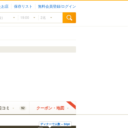
たお店
保存リスト
無料会員登録/ログイン
口コミ
クーポン・地図
92
ディナーで人数 × 50pt