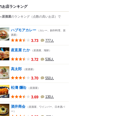
のお店ランキング
×居酒屋
のランキング
（点数の高いお店）
で
ハブモアカレー
（カレー、創作料理、居
酒屋）
3.73
777
人
産直屋 たか
（居酒屋、海鮮）
3.72
536
人
高太郎
（居酒屋）
3.70
550
人
松濤 爛缶
（居酒屋）
3.69
130
人
酒井商会
（居酒屋、ワインバー、日本酒バ
ー）