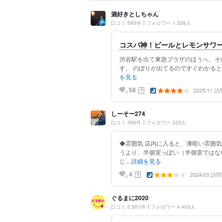
酒好きとしちゃん
口コミ 593件
フォロワー 1,328人
コスパ神！ビールとレモンサワ
渋谷駅を出て東急プラザのほうへ、そ
す。 のぼりが出てるのですぐわかると思
を見る
2025/11 訪
？
58
しーそー274
口コミ 356件
フォロワー 223人
◆雰囲気 店内に入ると、薄暗い雰囲
うより、半個室っぽい（半個室ではな
じ...
詳細を見る
2024/03 訪問
？
4
ぐるまに2020
口コミ 2,501件
フォロワー 4,403人