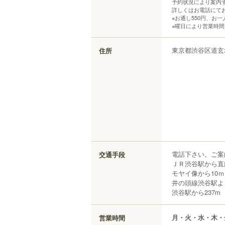
予約状況により案内
詳しくはお電話にて
※お通し550円、お
※曜日により営業時
東京都
渋谷区
道玄
住所
電話下さい。ご案
交通手段
ＪＲ渋谷駅から直
モヤイ像から10
井の頭線渋谷駅よ
渋谷駅から237m
月・火・水・木・
営業時間