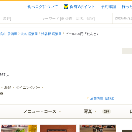
食べログについて
保有Vポイント
予約確認
行っ
官山 居酒屋
渋谷 居酒屋
渋谷駅 居酒屋
ビール100円『たんと』
567
人
海鮮
ダイニングバー
99
店舗情報（詳細）
メニュー・コース
写真
297