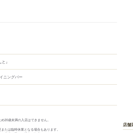
んと』
イニングバー
ため20歳未満の入店はできません。
店舗
更または臨時休業となる場合もあります。