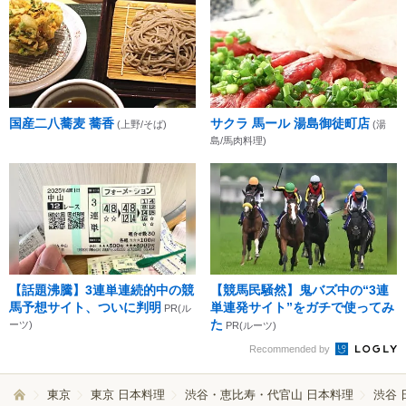
国産二八蕎麦 蕎香
サクラ 馬ール 湯島御徒町店
(上野/そば)
(湯
島/馬肉料理)
【話題沸騰】3連単連続的中の競
【競馬民騒然】鬼バズ中の“3連
馬予想サイト、ついに判明
単連発サイト”をガチで使ってみ
PR(ル
た
ーツ)
PR(ルーツ)
Recommended by
東京
東京 日本料理
渋谷・恵比寿・代官山 日本料理
渋谷 