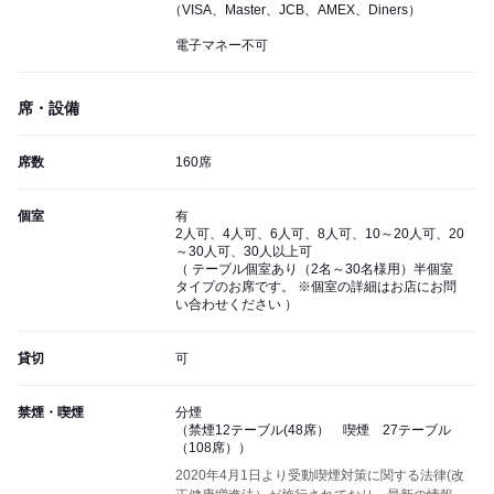
（VISA、Master、JCB、AMEX、Diners）
電子マネー不可
席・設備
席数
160席
個室
有
2人可、4人可、6人可、8人可、10～20人可、20
～30人可、30人以上可
（ テーブル個室あり（2名～30名様用）半個室
タイプのお席です。 ※個室の詳細はお店にお問
い合わせください ）
貸切
可
禁煙・喫煙
分煙
（禁煙12テーブル(48席） 喫煙 27テーブル
（108席））
2020年4月1日より受動喫煙対策に関する法律(改