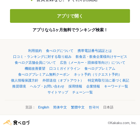
アプリで開く
アプリなら1ヶ月無料でランキング検索！
利用規約
食べログについて
携帯電話番号認証とは
口コミ・ランキングに対する取り組み
飲食店・飲食企業様向けサービス
食べログ店舗会員について
広告（メーカー・団体様等向け）について
機能改善要望
口コミガイドライン
食べログプレミアム
食べログプレミアム無料クーポン
ネット予約（リクエスト予約）
個人情報保護方針
外部送信（オプトアウト）
特定商取引法に基づく表記
推奨環境
ヘルプ・お問い合わせ
採用情報
企業情報
キーワード一覧
サイトマップ
チェーン一覧
言語：
English
简体中文
繁體中文
한국어
日本語
©Kakaku.com, Inc.