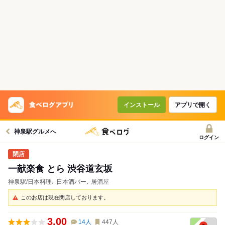
インストール
アプリで開く
神泉駅グルメへ
ログイン
一献楽食 とら 渋谷道玄坂
神泉駅/日本料理､ 日本酒バー､ 居酒屋
このお店は現在閉店しております。
3.00
14
人
447
人