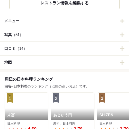
レストラン情報を編集する
メニュー
写真
（51）
口コミ
（14）
地図
周辺の日本料理ランキング
渋谷
×
日本料理
のランキング（点数の高いお店）です。
1
2
3
末冨
あじゅう田
SHIZEN
日本料理
寿司、日本料理
日本料理