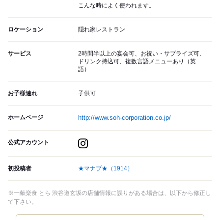
こんな時によく使われます。
ロケーション
隠れ家レストラン
サービス
2時間半以上の宴会可、お祝い・サプライズ可、
ドリンク持込可、複数言語メニューあり（英
語）
お子様連れ
子供可
ホームページ
http://www.soh-corporation.co.jp/
公式アカウント
初投稿者
★マナブ★
（1914）
※一献楽食 とら 渋谷道玄坂の店舗情報に誤りがある場合は、以下から修正し
て下さい。