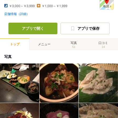
￥3,000～￥3,999
￥1,000～￥1,999
店舗情報（詳細）
アプリで開く
アプリで保存
写真
口コミ
トップ
メニュー
51
14
写真