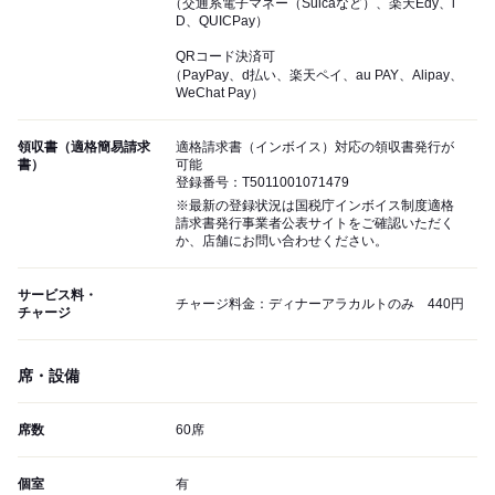
（交通系電子マネー（Suicaなど）、楽天Edy、i
D、QUICPay）
QRコード決済可
（PayPay、d払い、楽天ペイ、au PAY、Alipay、
WeChat Pay）
領収書（適格簡易請求
適格請求書（インボイス）対応の領収書発行が
書）
可能
登録番号：T5011001071479
※最新の登録状況は国税庁インボイス制度適格
請求書発行事業者公表サイトをご確認いただく
か、店舗にお問い合わせください。
サービス料・
チャージ料金：ディナーアラカルトのみ 440円
チャージ
席・設備
席数
60席
個室
有