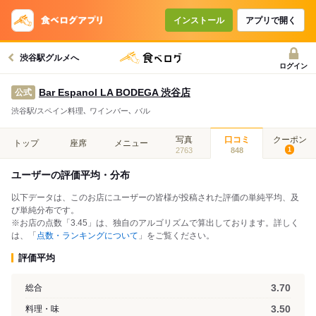
インストール
アプリで開く
渋谷駅グルメへ
ログイン
Bar Espanol LA BODEGA 渋谷店
公式
渋谷駅/スペイン料理､ ワインバー､ バル
写真
口コミ
クーポン
トップ
座席
メニュー
2763
848
1
ユーザーの評価平均・分布
以下データは、このお店にユーザーの皆様が投稿された評価の単純平均、及
び単純分布です。
※お店の点数「3.45」は、独自のアルゴリズムで算出しております。詳しく
は、「
点数・ランキングについて
」をご覧ください。
評価平均
3.70
総合
3.50
料理・味