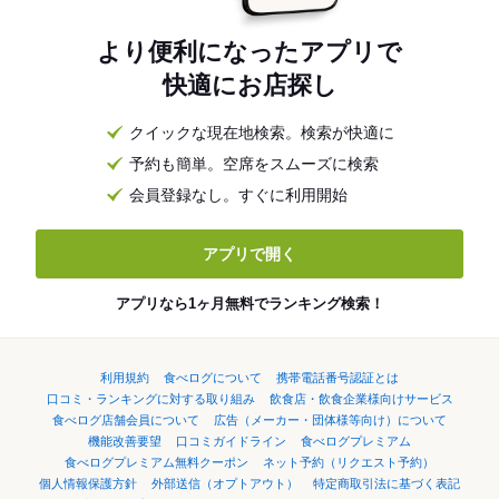
より便利になったアプリで
快適にお店探し
クイックな現在地検索。検索が快適に
予約も簡単。空席をスムーズに検索
会員登録なし。すぐに利用開始
アプリで開く
アプリなら1ヶ月無料でランキング検索！
利用規約
食べログについて
携帯電話番号認証とは
口コミ・ランキングに対する取り組み
飲食店・飲食企業様向けサービス
食べログ店舗会員について
広告（メーカー・団体様等向け）について
機能改善要望
口コミガイドライン
食べログプレミアム
食べログプレミアム無料クーポン
ネット予約（リクエスト予約）
個人情報保護方針
外部送信（オプトアウト）
特定商取引法に基づく表記