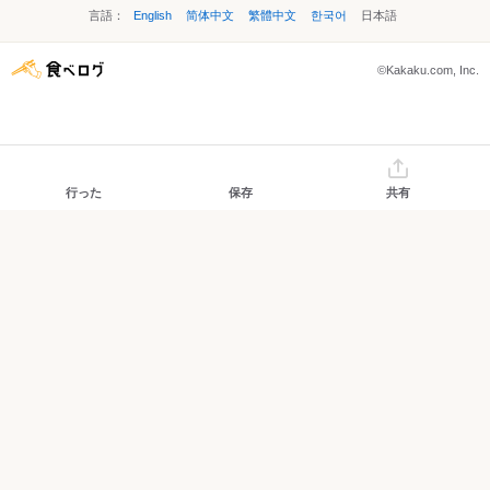
言語：
English
简体中文
繁體中文
한국어
日本語
©Kakaku.com, Inc.
行った
保存
共有