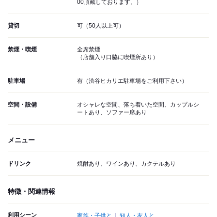
00頂戴しております。）
貸切
可（50人以上可）
禁煙・喫煙
全席禁煙
（店舗入り口脇に喫煙所あり）
駐車場
有（渋谷ヒカリエ駐車場をご利用下さい）
空間・設備
オシャレな空間、落ち着いた空間、カップルシ
ートあり、ソファー席あり
メニュー
ドリンク
焼酎あり、ワインあり、カクテルあり
特徴・関連情報
利用シーン
家族・子供と
知人・友人と