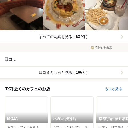
すべての写真を見る（537件）
広告を非表示
口コミ
口コミをもっと見る（196人）
[PR] 近くのカフェのお店
もっと見る
MOJA
ハガレ 渋谷店
京都宇治 藤井茗
カフェ、アメリカ料理、ダイニングバー
カフェ、イタリアン、ワインバー