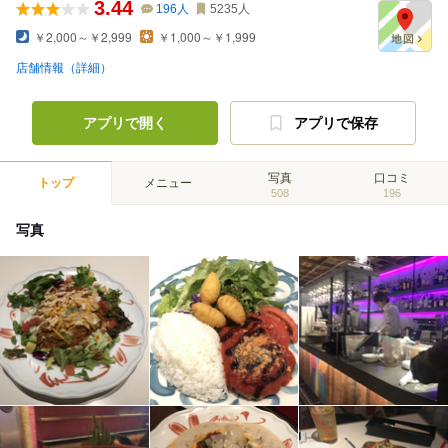
3.44
196
人
5235
人
￥2,000～￥2,999
￥1,000～￥1,999
店舗情報（詳細）
アプリで開く
アプリで保存
写真
口コミ
トップ
メニュー
508
196
写真