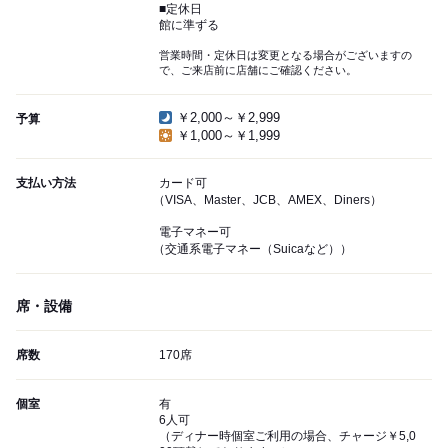
■定休日
館に準ずる
営業時間・定休日は変更となる場合がございますの
で、ご来店前に店舗にご確認ください。
￥2,000～￥2,999
予算
￥1,000～￥1,999
支払い方法
カード可
（VISA、Master、JCB、AMEX、Diners）
電子マネー可
（交通系電子マネー（Suicaなど））
席・設備
席数
170席
個室
有
6人可
（ディナー時個室ご利用の場合、チャージ￥5,0