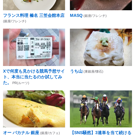
フランス料理 榛名 三笠会館本店
MASQ
(銀座/フレンチ)
(銀座/フレンチ)
Xで何度も見かける競馬予想サイ
うち山
(東銀座/懐石)
ト、本当に当たるのか試してみ
た。
PR(ルーツ)
オー バカナル 銀座
【SNS騒然】3連単を当て続ける
(銀座/カフェ)