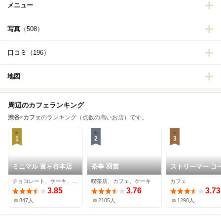
メニュー
写真
（508）
口コミ
（196）
地図
周辺のカフェランキング
渋谷
×
カフェ
のランキング（点数の高いお店）です。
1
2
3
ミニマル 富ヶ谷本店
茶亭 羽當
ストリーマー コ
ーカンパニー
チョコレート、ケーキ、カフェ
喫茶店、カフェ、ケーキ
カフェ
SHIBUYA
3.85
3.76
3.73
847人
2185人
1290人