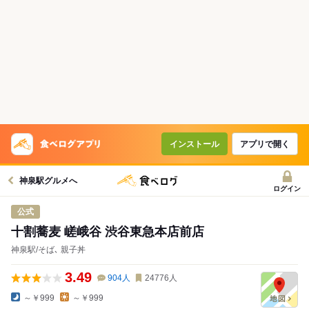
インストール
アプリで開く
神泉駅グルメへ
ログイン
公式
十割蕎麦 嵯峨谷 渋谷東急本店前店
神泉駅/そば､ 親子丼
3.49
904
人
24776
人
～￥999
～￥999