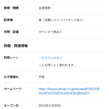
禁煙・喫煙
全席禁煙
駐車場
無（近隣にコインパーキングあり）
空間・設備
カウンター席あり
特徴・関連情報
利用シーン
一人で入りやすい
こんな時によく使われます。
お子様連れ
可能
ホームページ
https://foryou-group.co.jp/keyword/%E5%B
5%AF%E5%B3%A8%E8%B0%B7/
オープン日
2011年11月29日