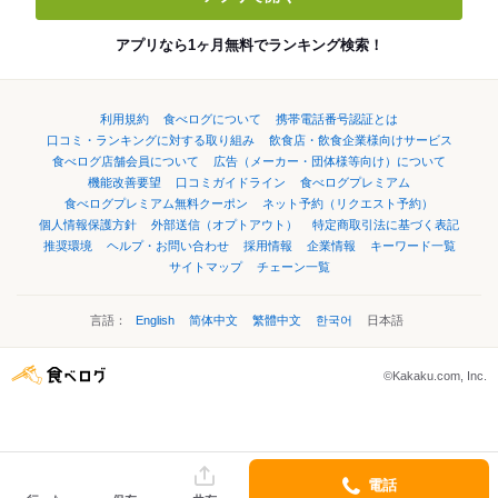
アプリなら1ヶ月無料でランキング検索！
利用規約
食べログについて
携帯電話番号認証とは
口コミ・ランキングに対する取り組み
飲食店・飲食企業様向けサービス
食べログ店舗会員について
広告（メーカー・団体様等向け）について
機能改善要望
口コミガイドライン
食べログプレミアム
食べログプレミアム無料クーポン
ネット予約（リクエスト予約）
個人情報保護方針
外部送信（オプトアウト）
特定商取引法に基づく表記
推奨環境
ヘルプ・お問い合わせ
採用情報
企業情報
キーワード一覧
サイトマップ
チェーン一覧
言語：
English
简体中文
繁體中文
한국어
日本語
©Kakaku.com, Inc.
電話