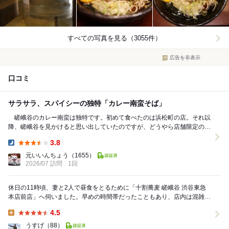
すべての写真を見る（3055件）
広告を非表示
口コミ
サラサラ、スパイシーの独特「カレー南蛮そば」
嵯峨谷のカレー南蛮は独特です。初めて食べたのは浜松町の店。それ以
降、嵯峨谷を見かけると思い出していたのですが、どうやら店舗限定のメ
ニューのようで、どの店にもあるわけではないようで...
3.8
Dinner:
元いいんちょう
（1655）
2026/07 訪問
1回
休日の11時頃、妻と2人で昼食をとるために「十割蕎麦 嵯峨谷 渋谷東急
本店前店」へ伺いました。早めの時間帯だったこともあり、店内は混雑し
ておらずスムーズに入店できました。 チェー...
4.5
Lunch:
うすげ
（88）