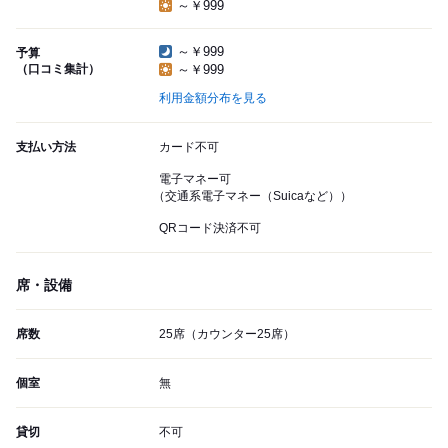
～￥999
～￥999
予算
（口コミ集計）
～￥999
利用金額分布を見る
支払い方法
カード不可
電子マネー可
（交通系電子マネー（Suicaなど））
QRコード決済不可
席・設備
席数
25席（カウンター25席）
個室
無
貸切
不可