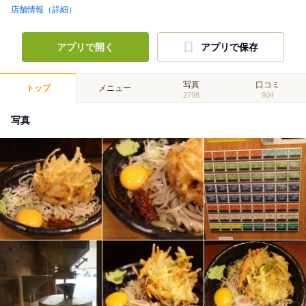
店舗情報（詳細）
アプリで開く
アプリで保存
写真
口コミ
トップ
メニュー
2798
904
写真