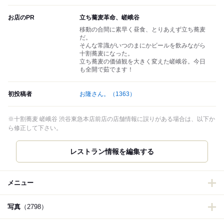
お店のPR
立ち蕎麦革命、嵯峨谷
移動の合間に素早く昼食、とりあえず立ち蕎麦
だ。
そんな常識がいつのまにかビールを飲みながら
十割蕎麦になった。
立ち蕎麦の価値観を大きく変えた嵯峨谷。今日
も全開で茹でます！
初投稿者
お隆さん。
（1363）
※十割蕎麦 嵯峨谷 渋谷東急本店前店の店舗情報に誤りがある場合は、以下か
ら修正して下さい。
レストラン情報を編集する
メニュー
写真
（2798）