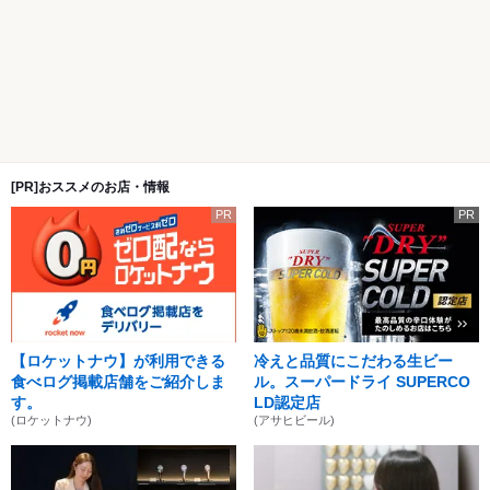
[PR]おススメのお店・情報
PR
PR
【ロケットナウ】が利用できる
冷えと品質にこだわる生ビー
食べログ掲載店舗をご紹介しま
ル。スーパードライ SUPERCO
す。
LD認定店
(ロケットナウ)
(アサヒビール)