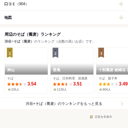
口コミ
（904）
地図
周辺のそば（蕎麦）ランキング
渋谷
×
そば（蕎麦）
のランキング（点数の高いお店）です。
1
2
3
神山
雷庵
十割蕎麦 嵯峨谷 
東急本店前店
そば
そば、日本料理、居酒屋
そば、親子丼
3.54
3.51
3.49
226人
1139人
904人
渋谷×そば（蕎麦）
のランキングをもっと見る
広告を非表示