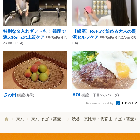
特別な名入れギフトも！ 銀座で
【銀座】ReFaで始める大人の贅
選ぶReFaの上質ケア
沢セルフケア
PR(ReFa GIN
PR(ReFa GINZA on CR
ZA on CREA)
EA)
さわ田
AOI
(銀座/寿司)
(銀座一丁目/ハンバーグ)
Recommended by
東京
東京 そば（蕎麦）
渋谷・恵比寿・代官山 そば（蕎麦）