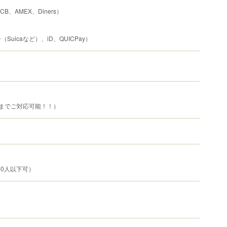
JCB、AMEX、Diners）
uicaなど）、iD、QUICPay）
までご対応可能！！）
20人以下可）