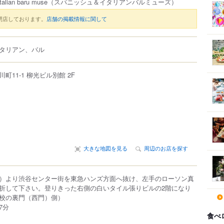
talian baru muse
（スパニッシュ＆イタリアンバルミューズ）
閉店しております。
店舗の掲載情報に関して
タリアン、バル
川町
11-1
柳光ビル別館 2F
大きな地図を見る
周辺のお店を探す
）より渋谷センター街を東急ハンズ方面へ抜け、左手のローソン真
折して下さい。登りきった右側の白いタイル張りビルの2階になり
校の裏門（西門）側）
7分
食べ