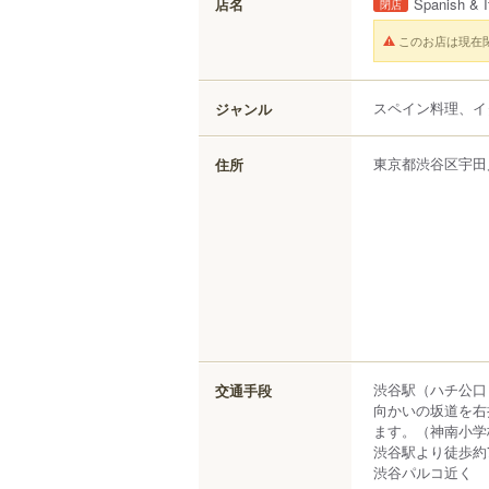
店名
Spanish & I
閉店
このお店は現在
スペイン料理、イ
ジャンル
東京都
渋谷区
宇田
住所
渋谷駅（ハチ公口
交通手段
向かいの坂道を右
ます。（神南小学
渋谷駅より徒歩約
渋谷パルコ近く