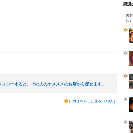
周辺
渋谷
店）
1
2
3
フォローすると、その人のオススメのお店から探せます。
4
口コミ
をもっと見る （
19
人）
5