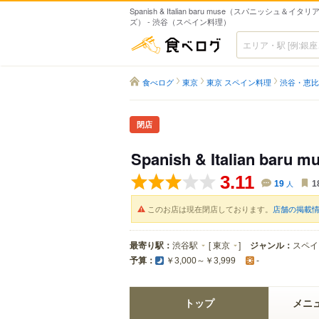
Spanish & Italian baru muse（スパニッシュ＆
ズ） - 渋谷（スペイン料理）
食べログ
食べログ
東京
東京 スペイン料理
渋谷・恵比
閉店
Spanish & Italian baru m
3.11
19
人
1
このお店は現在閉店しております。
店舗の掲載
最寄り駅：
渋谷駅
[
東京
]
ジャンル：
スペイ
予算：
￥3,000～￥3,999
-
トップ
メニ