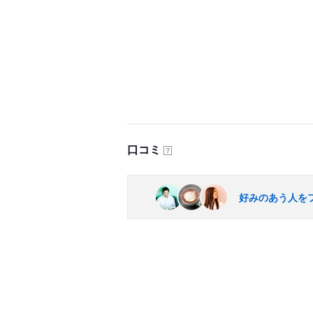
口コミ
？
好みのあう人を