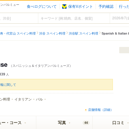
イタリアンバルミュー
食べログについて
保有Vポイント
予約確認
行っ
寿・代官山 スペイン料理
渋谷 スペイン料理
渋谷駅 スペイン料理
Spanish & Italian
use
（スパニッシュ＆イタリアンバルミューズ）
839
人
情報に関して
ン料理
イタリアン
バル
店舗情報（詳細）
ュー・コース
写真
口コミ
44