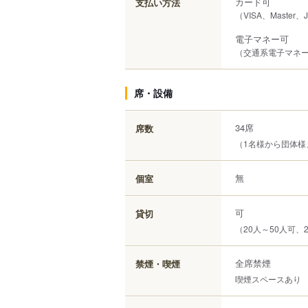
カード可
支払い方法
（VISA、Master、
電子マネー可
（交通系電子マネー（S
席・設備
34席
席数
（1名様から団体様
無
個室
可
貸切
（20人～50人可、
全席禁煙
禁煙・喫煙
喫煙スペースあり