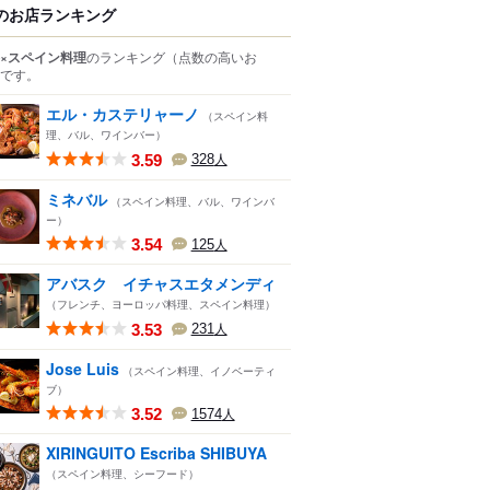
のお店ランキング
×スペイン料理
のランキング
（点数の高いお
です。
エル・カステリャーノ
（スペイン料
理、バル、ワインバー）
3.59
328
人
ミネバル
（スペイン料理、バル、ワインバ
ー）
3.54
125
人
アバスク イチャスエタメンディ
（フレンチ、ヨーロッパ料理、スペイン料理）
3.53
231
人
Jose Luis
（スペイン料理、イノベーティ
ブ）
3.52
1574
人
XIRINGUITO Escriba SHIBUYA
（スペイン料理、シーフード）