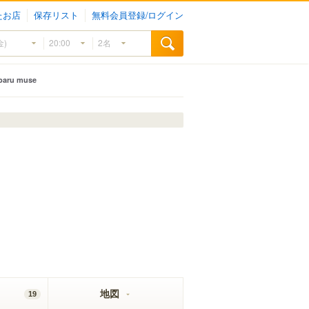
たお店
保存リスト
無料会員登録/ログイン
 baru muse
地図
19