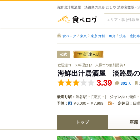
海鮮出汁居酒屋 淡路島の恵み だしや 渋谷宮益坂 - 
食べログ
食べログ
東京
東京 海鮮・魚介
渋谷・恵比寿
公式
歓送迎コース料理はお一人様づつ個別提供！
海鮮出汁居酒屋 淡路島の
3.39
301
人
最寄り駅：
渋谷駅
[
東京
]
ジャンル：
海鮮
予算：
定休日：
日
￥6,000～￥7,999
-
トップ
座席