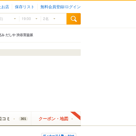
たお店
保存リスト
無料会員登録/ログイン
み だしや 渋谷宮益坂
口コミ
クーポン・地図
301
ディナーで人数 × 50pt