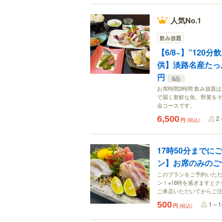
人気No.1
飲み放題
【6/8~】”12
供】淡路名産たっぷ
円
8品
お席時間2時間 飲み放題
で届く新鮮な魚、野菜を
会コースです。
6,500
2
円
(税込)
17時50分まで
ン】お席のみのご
このプランをご予約いただ
ン！※18時を過ぎますと
ご来店いただいてからご
500
1～
円
(税込)