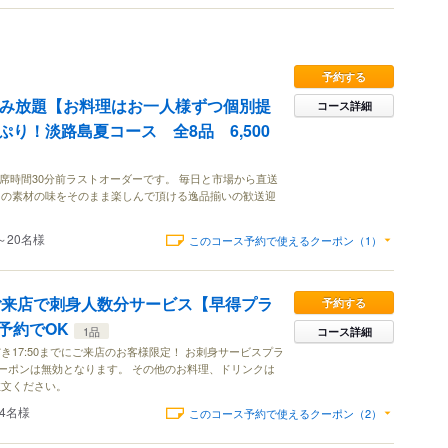
予約する
0分飲み放題【お料理はお一人様ずつ個別提
コース詳細
り！淡路島夏コース 全8品 6,500
は席時間30分前ラストオーダーです。 毎日と市場から直送
その素材の味をそのまま楽しんで頂ける逸品揃いの歓送迎
～20名様
このコース予約で使えるクーポン（1）
にご来店で刺身人数分サービス【早得プラ
予約する
予約でOK
1品
コース詳細
き17:50までにご来店のお客様限定！ お刺身サービスプラ
クーポンは無効となります。 その他のお料理、ドリンクは
注文ください。
14名様
このコース予約で使えるクーポン（2）