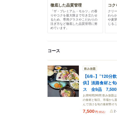
徹底した品質管理
コク
「ザ・プレミアム・モルツ」の香
クリ
りやコクを最大限まで引き立たせ
わら
るため、専用グラスやこだわりの
や麦
注ぎ方など徹底した品質管理に努
じる
めています。
コース
飲み放題
【6/8~】”12
供】淡路食材と旬
ス 全9品 7,50
お席時間2時間 飲み放題
の食材と毎日、市場から
んで頂ける旬の食材勢ぞ
7,500
2
円
(税込)