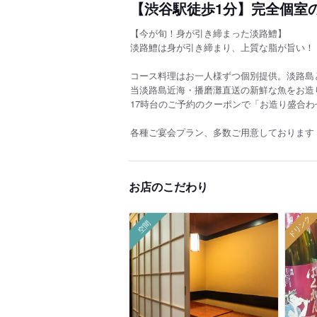
【渋谷駅徒歩1分】完全個室
【今が旬！身が引き締まった淡路鱧】
淡路鱧は身が引き締まり、上質な脂が旨い！
コース料理はお一人様ずつ個別提供。淡路島
当淡路島近海・播磨灘直送の新鮮な魚をお造
17時台のご予約のクーポンで「お造り盛合わ
各種ご宴会プラン、多数ご用意しております
お店のこだわり
ドリンク
空間