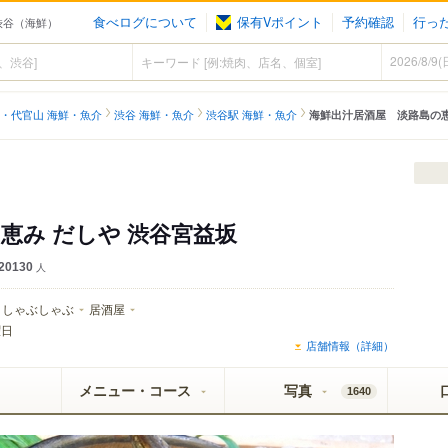
食べログについて
保有Vポイント
予約確認
行っ
渋谷（海鮮）
・代官山 海鮮・魚介
渋谷 海鮮・魚介
渋谷駅 海鮮・魚介
海鮮出汁居酒屋 淡路島の恵
恵み だしや 渋谷宮益坂
20130
人
しゃぶしゃぶ
居酒屋
曜日
店舗情報（詳細）
メニュー・コース
写真
1640