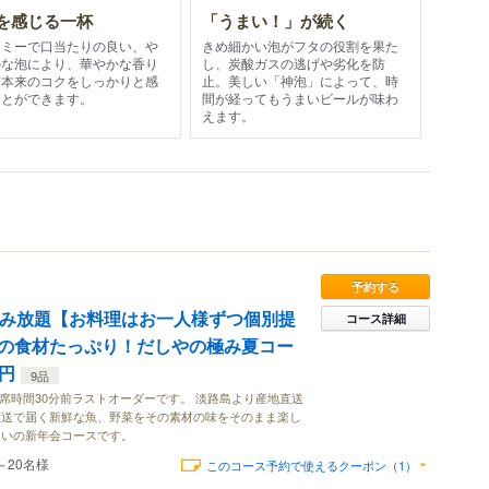
を感じる一杯
「うまい！」が続く
ーミーで口当たりの良い、や
きめ細かい泡がフタの役割を果た
かな泡により、華やかな香り
し、炭酸ガスの逃げや劣化を防
芽本来のコクをしっかりと感
止。美しい「神泡」によって、時
ことができます。
間が経ってもうまいビールが味わ
えます。
予約する
0分飲み放題【お料理はお一人様ずつ個別提
コース詳細
の食材たっぷり！だしやの極み夏コー
0円
9品
は席時間30分前ラストオーダーです。 淡路島より産地直送
直送で届く新鮮な魚、野菜をその素材の味をそのまま楽し
ろいの新年会コースです。
～20名様
このコース予約で使えるクーポン（1）