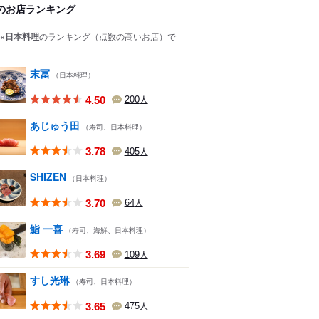
のお店ランキング
×日本料理
のランキング
（点数の高いお店）
で
末冨
（日本料理）
4.50
200
人
あじゅう田
（寿司、日本料理）
3.78
405
人
SHIZEN
（日本料理）
3.70
64
人
鮨 一喜
（寿司、海鮮、日本料理）
3.69
109
人
すし光琳
（寿司、日本料理）
3.65
475
人