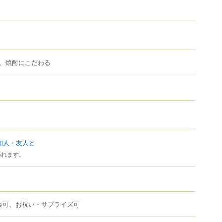
、焼酎にこだわる
知人・友人と
われます。
会可、お祝い・サプライズ可