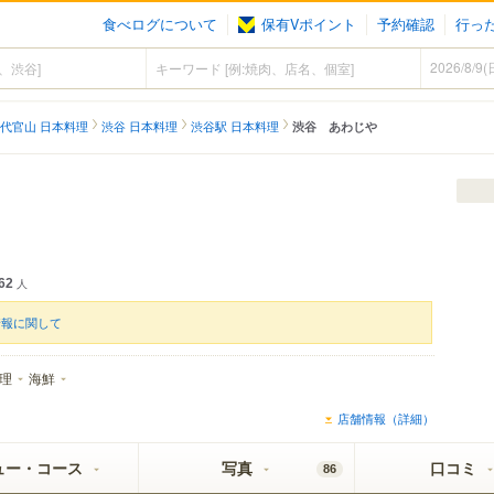
食べログについて
保有Vポイント
予約確認
行っ
代官山 日本料理
渋谷 日本料理
渋谷駅 日本料理
渋谷 あわじや
62
人
情報に関して
理
海鮮
店舗情報（詳細）
ュー・コース
写真
口コミ
86