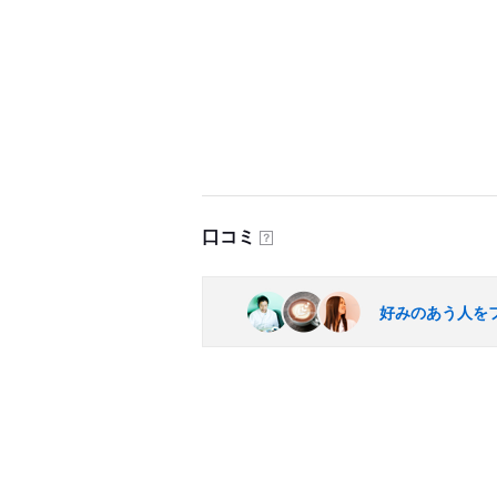
口コミ
？
好みのあう人を