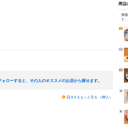
周辺
渋谷
す。
1
2
3
フォローすると、その人のオススメのお店から探せます。
4
口コミ
をもっと見る （
30
人）
5