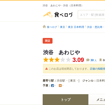
渋谷 あわじや - 渋谷（日本料理）
食べログ
食べログ
東京
東京 日本料理
渋谷・恵比寿・
閉店
渋谷 あわじや
3.09
30
人
6
このお店は現在閉店しております。
店舗の掲載
最寄り駅：
渋谷駅
[
東京
]
ジャンル：
日本料
予算：
-
-
トップ
メニ