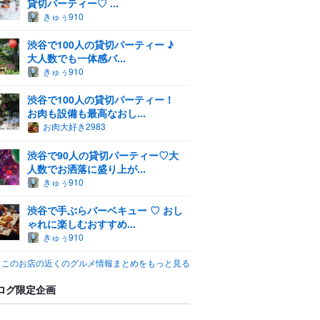
貸切パーティー♡ ...
きゅぅ910
渋谷で100人の貸切パーティー ♪
大人数でも一体感バ...
きゅぅ910
渋谷で100人の貸切パーティー！
お肉も設備も最高なおし...
お肉大好き2983
渋谷で90人の貸切パーティー♡大
人数でお洒落に盛り上が...
きゅぅ910
渋谷で手ぶらバーベキュー ♡ おし
ゃれに楽しむおすすめ...
きゅぅ910
このお店の近くのグルメ情報まとめをもっと見る
ログ限定企画