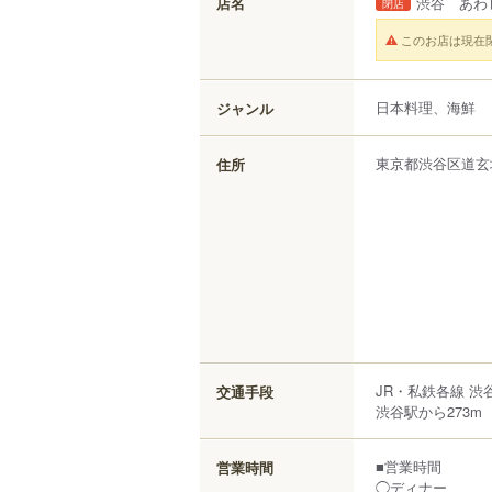
店名
渋谷 あわ
閉店
このお店は現在
日本料理、海鮮
ジャンル
東京都
渋谷区
道玄
住所
JR・私鉄各線 
交通手段
渋谷駅から273m
■営業時間
営業時間
◯ディナー