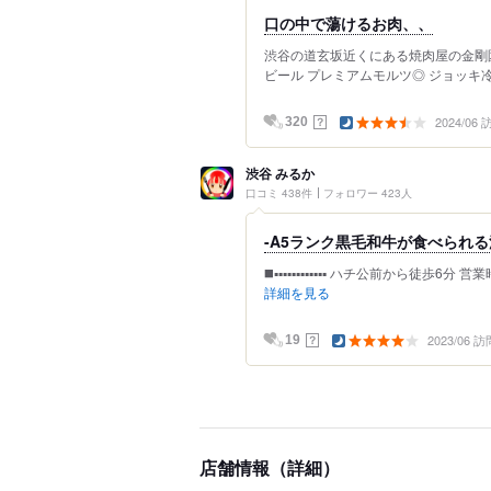
口の中で蕩けるお肉、、
渋谷の道玄坂近くにある焼肉屋の金剛園
ビール プレミアムモルツ◎ ジョッキ冷
2024/06
？
320
渋谷 みるか
口コミ 438件
フォロワー 423人
-A5ランク黒毛和牛が食べられる
◼️▪️▪️▪️▪️▪️▪️▪️▪️▪️▪️▪️▪️ ハチ公前か
詳細を見る
2023/06 訪
？
19
店舗情報（詳細）