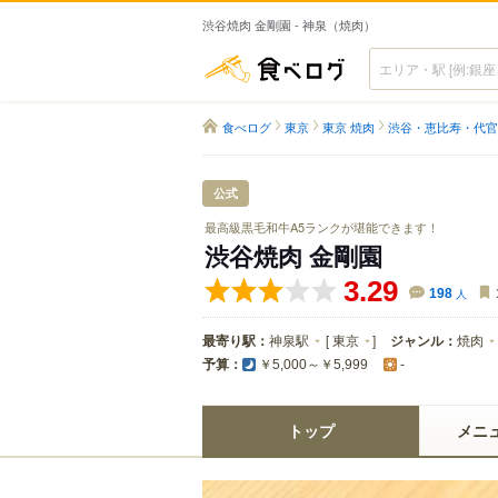
渋谷焼肉 金剛園 - 神泉（焼肉）
食べログ
食べログ
東京
東京 焼肉
渋谷・恵比寿・代官
公式
最高級黒毛和牛A5ランクが堪能できます！
渋谷焼肉 金剛園
3.29
198
人
最寄り駅：
神泉駅
[
東京
]
ジャンル：
焼肉
予算：
￥5,000～￥5,999
-
トップ
メニ