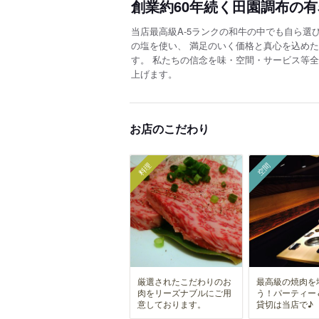
創業約60年続く田園調布の
当店最高級A-5ランクの和牛の中でも自ら選
の塩を使い、 満足のいく価格と真心を込め
す。 私たちの信念を味・空間・サービス等
上げます。
お店のこだわり
料理
空間
厳選されたこだわりのお
最高級の焼肉を
肉をリーズナブルにご用
う！パーティー
意しております。
貸切は当店で♪