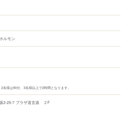
ホルモン
2名様は90分、3名様以上で2時間となります。
坂
2-25-7
プラザ道玄坂 ２F