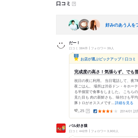
口コミ
？
好みのあう人を
だー！
口コミ 384件
フォロワー 39人
お店が選ぶピックアップ！口コミ
完成度の高さ！気張らず、でも
祝日の夜に利用。 当日電話して、夜7
夜ごはん。 場所は渋谷ドン・キホー
る半個室で食事をしました。 こちら
見た目も 肉の新鮮さも、味付けも平
豚トロがオススメです...
詳細を見る
2014/01 訪
？
25
バル好き猿
口コミ 442件
フォロワー 3,900人