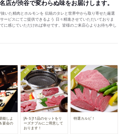
有名店が渋谷で変わらぬ味をお届けします。
び抜いた精肉とホルモンを 伝統のタレと世界中から取り寄せた厳選
たサービスにてご提供できるよう 日々精進させていただいておりま
全てに感じていただければ幸せです。皆様のご来店心よりお待ち申し
料理
料理
堪能しよ
[A-５]11品のセットをリ
特選カルビ！
＆宴会の
ーズナブルにご用意して
おります！