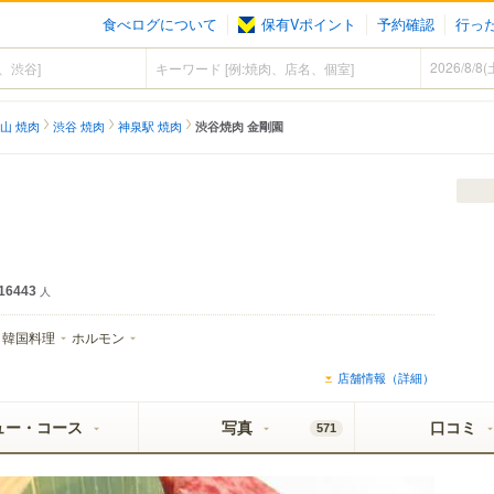
食べログについて
保有Vポイント
予約確認
行っ
山 焼肉
渋谷 焼肉
神泉駅 焼肉
渋谷焼肉 金剛園
16443
人
韓国料理
ホルモン
店舗情報（詳細）
ュー・コース
写真
口コミ
571