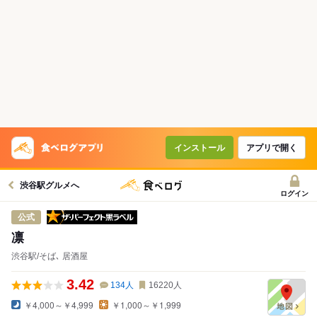
コースで使えるクーポン
戻る
クーポンを利用せず予約する
インストール
アプリで開く
渋谷駅グルメへ
ログイン
ザ・パーフェクト黒ラベル
公式
凛
渋谷駅/そば､ 居酒屋
3.42
134
人
16220
人
￥4,000～￥4,999
￥1,000～￥1,999