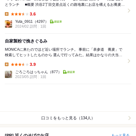
とランチ ■概要 渋谷2丁目交差点近くの路地裏にお店を構えるお蕎麦屋
さん。 ...
3.6
Lunch:
Yuta_0911
（4297）
2024/02 訪問
1回
自家製粉で挽きぐるみ
MONICAに来たのでほど近い場所でランチ。 事前に「表参道 蕎麦」で
検索してヒットしたものから 選んで行ってみた。結果はかなりの大当た
りでした。 ◯せいろ 950円（←...
3.9
Lunch:
ごろごろはっちゃん
（877）
2023/05 訪問
1回
口コミをもっと見る（134人）
[PR] 近くのそばのお店
もっと見る