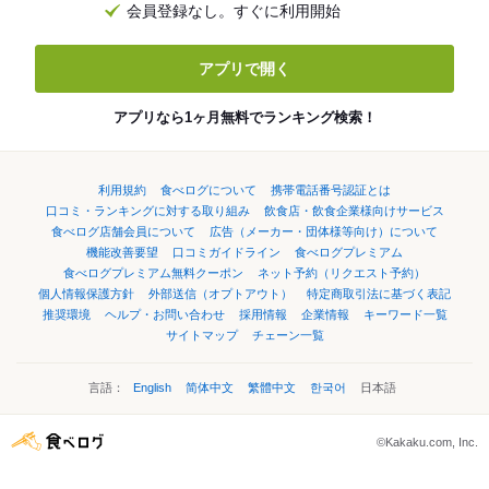
会員登録なし。すぐに利用開始
アプリで開く
アプリなら1ヶ月無料でランキング検索！
利用規約
食べログについて
携帯電話番号認証とは
口コミ・ランキングに対する取り組み
飲食店・飲食企業様向けサービス
食べログ店舗会員について
広告（メーカー・団体様等向け）について
機能改善要望
口コミガイドライン
食べログプレミアム
食べログプレミアム無料クーポン
ネット予約（リクエスト予約）
個人情報保護方針
外部送信（オプトアウト）
特定商取引法に基づく表記
推奨環境
ヘルプ・お問い合わせ
採用情報
企業情報
キーワード一覧
サイトマップ
チェーン一覧
言語：
English
简体中文
繁體中文
한국어
日本語
©Kakaku.com, Inc.