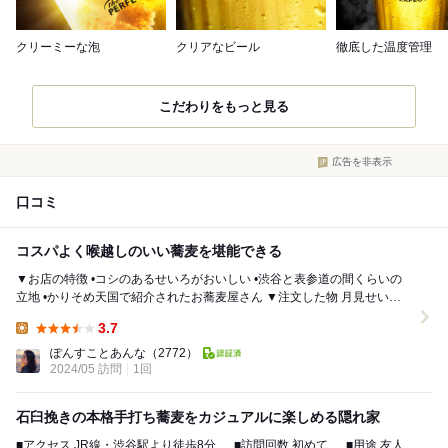
クリーミーな泡
クリアなビール
徹底した温度管理
こだわりをもっと見る
広告を非表示
口コミ
コスパよく喉越しのいい蕎麦を堪能できる
▼お店の特徴 •コシのあるせいろがおいしい •渋谷と表参道の間くらいの
立地 •かりそめ天国で紹介されたお蕎麦屋さん ▼注文した物 月見せいろ
1,200円 ▼おス...
3.7
Lunch:
ぽんすことあんな
（2772）
2024/05 訪問
1回
石臼挽きの本格手打ち蕎麦をカジュアルに楽しめる隠れ家
■アクセス JR線・渋谷駅より徒歩8分 ■訪問回数 初めて ■用途 友人