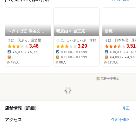
へぎそば匠 渋谷文化
蕎麦由々 金王庵
雷庵
村通り店
そば、天ぷら、居酒屋
そば、しゃぶしゃぶ、海鮮
そば、日本料理、居
3.46
3.29
3.51
￥5,000～￥5,999
￥4,000～￥4,999
￥10,000～￥14,9
Dinner:
Dinner:
Dinner:
-
￥1,000～￥1,999
￥4,000～￥4,999
Lunch:
Lunch:
Lunch:
495人
86人
1139人
広告を非表示
店舗情報（詳細）
修正
アクセス
住所を修正