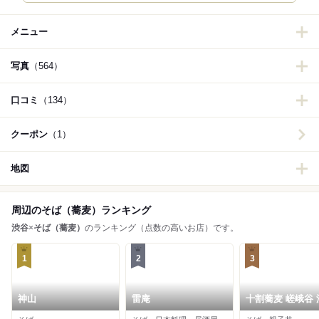
メニュー
写真
（564）
口コミ
（134）
クーポン
（1）
地図
周辺のそば（蕎麦）ランキング
渋谷
×
そば（蕎麦）
のランキング（点数の高いお店）です。
1
2
3
神山
雷庵
十割蕎麦 嵯峨谷 
東急本店前店