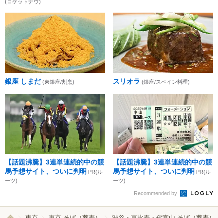
(ロケットナウ)
銀座 しまだ
スリオラ
(東銀座/割烹)
(銀座/スペイン料理)
【話題沸騰】3連単連続的中の競
【話題沸騰】3連単連続的中の競
馬予想サイト、ついに判明
馬予想サイト、ついに判明
PR(ル
PR(ル
ーツ)
ーツ)
Recommended by
東京
東京 そば（蕎麦）
渋谷・恵比寿・代官山 そば（蕎麦）