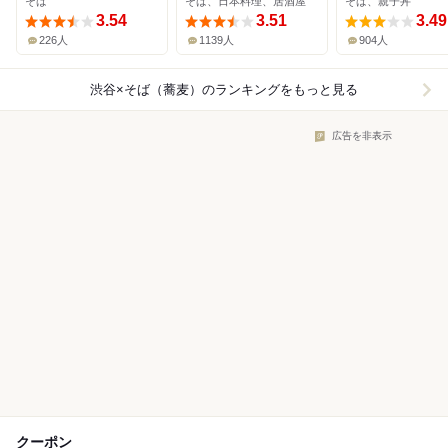
そば
そば、日本料理、居酒屋
そば、親子丼
3.54
3.51
3.49
226人
1139人
904人
渋谷×そば（蕎麦）
のランキングをもっと見る
広告を非表示
クーポン