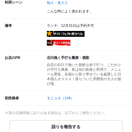
利用シーン
知人・友人と
こんな時によく使われます。
備考
ランチ、12月31日は予約不可
ザ・パーフェクト黒ラベル
瓶コーク提供店
お店のPR
石臼挽く手打ち蕎麦・酒彩
自店の石臼で挽いた新鮮な粉で打つ、こだわり
の手打ち蕎麦。夜は旬の刺身と料理で、メニュ
ーも豊富。全国から取り寄せている厳選した日
本酒もオススメ！落ちついた雰囲気の大人の遊
び場。
初投稿者
モニョオ
（148）
※凛の店舗情報に誤りがある場合は、以下からご報告ください。
誤りを報告する