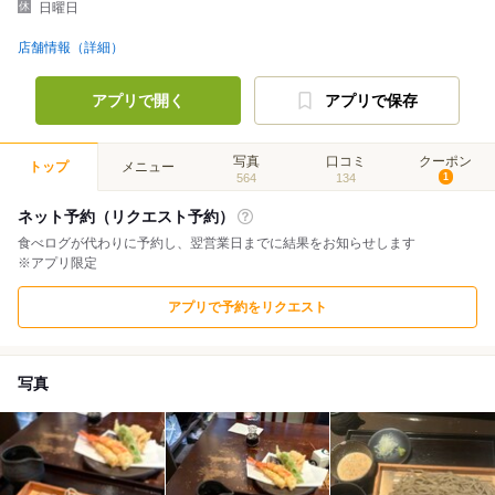
日曜日
店舗情報（詳細）
アプリで開く
アプリで保存
写真
口コミ
クーポン
トップ
メニュー
564
134
1
ネット予約（リクエスト予約）
食べログが代わりに予約し、翌営業日までに結果をお知らせします
※アプリ限定
アプリで予約をリクエスト
写真