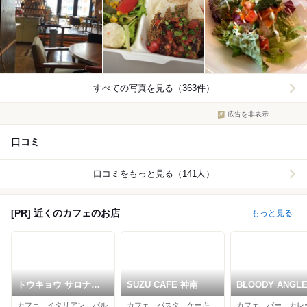
すべての写真を見る（363件）
広告を非表示
口コミ
口コミをもっと見る（141人）
[PR] 近くのカフェのお店
もっと見る
トウキョウ サロナー
SUZU CAFE 神南
BLOODY ANGL
ド カフェ ダブ
Dougen Tong
カフェ、イタリアン、バル
カフェ、パスタ、ケーキ
カフェ、バー、カレ