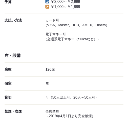
￥2,000～￥2,999
予算
￥1,000～￥1,999
支払い方法
カード可
（VISA、Master、JCB、AMEX、Diners）
電子マネー可
（交通系電子マネー（Suicaなど））
席・設備
席数
126席
個室
無
貸切
可（50人以上可、20人～50人可）
禁煙・喫煙
全席禁煙
（2019年4月1日より完全禁煙）