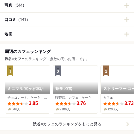
写真
（344）
口コミ
（141）
地図
周辺のカフェランキング
渋谷
×
カフェ
のランキング（点数の高いお店）です。
1
2
3
ミニマル 富ヶ谷本店
茶亭 羽當
ストリーマー コ
ーカンパニー
チョコレート、ケーキ、カフェ
喫茶店、カフェ、ケーキ
カフェ
SHIBUYA
3.85
3.76
3.73
846人
2186人
1290人
渋谷×カフェ
のランキングをもっと見る