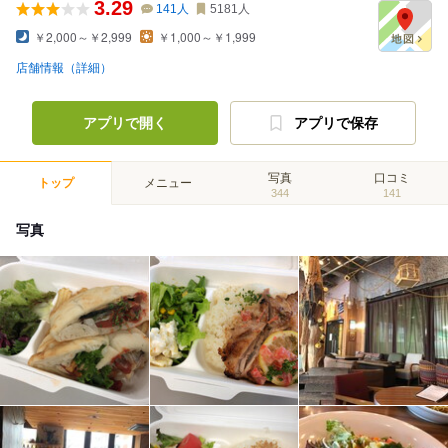
3.29
141
人
5181
人
￥2,000～￥2,999
￥1,000～￥1,999
店舗情報（詳細）
アプリで開く
アプリで保存
写真
口コミ
トップ
メニュー
344
141
写真