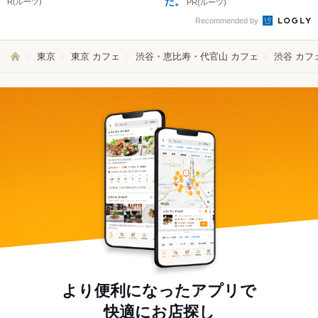
た。
R(ルーツ)
PR(ルーツ)
Recommended by
東京
東京 カフェ
渋谷・恵比寿・代官山 カフェ
渋谷 カフ
より便利になったアプリで
快適にお店探し