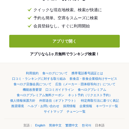
クイックな現在地検索。検索が快適に
予約も簡単。空席をスムーズに検索
会員登録なし。すぐに利用開始
アプリで開く
アプリなら1ヶ月無料でランキング検索！
利用規約
食べログについて
携帯電話番号認証とは
口コミ・ランキングに対する取り組み
飲食店・飲食企業様向けサービス
食べログ店舗会員について
広告（メーカー・団体様等向け）について
機能改善要望
口コミガイドライン
食べログプレミアム
食べログプレミアム無料クーポン
ネット予約（リクエスト予約）
個人情報保護方針
外部送信（オプトアウト）
特定商取引法に基づく表記
推奨環境
ヘルプ・お問い合わせ
採用情報
企業情報
キーワード一覧
サイトマップ
チェーン一覧
言語：
English
简体中文
繁體中文
한국어
日本語