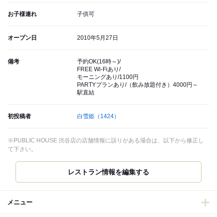
お子様連れ
子供可
オープン日
2010年5月27日
備考
予約OK(16時～)/
FREE Wi-Fiあり/
モーニングあり/1100円
PARTYプランあり/（飲み放題付き）4000円～
駅直結
初投稿者
白雪姫
（1424）
※PUBLIC HOUSE 渋谷店の店舗情報に誤りがある場合は、以下から修正し
て下さい。
レストラン情報を編集する
メニュー