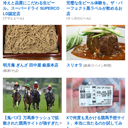
冷えと品質にこだわる生ビー
完璧な生ビール体験を。ザ・パ
ル。スーパードライ SUPERCO
ーフェクト黒ラベルが飲めるお
LD認定店
店
(アサヒビール)
(サッポロビール)
明月庵 ぎんざ 田中屋 銀座本店
スリオラ
(銀座/スペイン料理)
(銀座/そば)
【鬼バズ】万馬券ラッシュで拡
Xで何度も見かける競馬予想サイ
散された競馬サイトが強すぎた
ト、本当に当たるのか試してみ
P