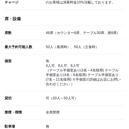
チャージ
のお客様は深夜料金10%頂戴しております。
席・設備
席数
46席（カウンター8席、テーブル30席、座8席）
最大予約可能人数
50人（着席時）、50人（立食時）
個室
有
4人可、6人可、8人可
（テーブル半個室あり(3名～4名様用) テーブル
半個室あり(4名～6名様用) テーブル半個室あり
(7名～11名様用) ※半個室の詳細はお店にお問い
合わせください ）
貸切
可（20人～50人可）
禁煙・喫煙
全席禁煙
駐車場
無