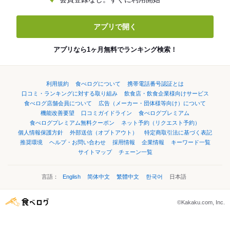
アプリで開く
アプリなら1ヶ月無料でランキング検索！
利用規約
食べログについて
携帯電話番号認証とは
口コミ・ランキングに対する取り組み
飲食店・飲食企業様向けサービス
食べログ店舗会員について
広告（メーカー・団体様等向け）について
機能改善要望
口コミガイドライン
食べログプレミアム
食べログプレミアム無料クーポン
ネット予約（リクエスト予約）
個人情報保護方針
外部送信（オプトアウト）
特定商取引法に基づく表記
推奨環境
ヘルプ・お問い合わせ
採用情報
企業情報
キーワード一覧
サイトマップ
チェーン一覧
言語：
English
简体中文
繁體中文
한국어
日本語
©Kakaku.com, Inc.