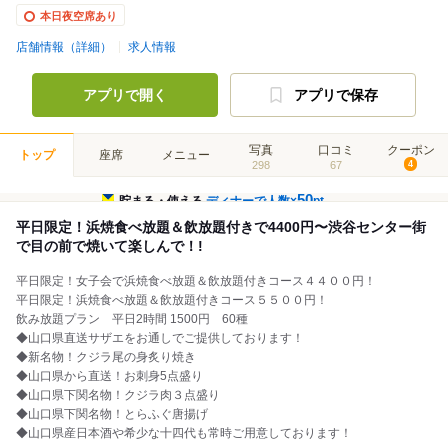
本日夜空席あり
店舗情報（詳細）
求人情報
アプリで開く
アプリで保存
写真
口コミ
クーポン
トップ
座席
メニュー
298
67
4
50
貯まる・使える
ディナーで人数×
pt
平日限定！浜焼食べ放題＆飲放題付きで4400円〜渋谷センター街
で目の前で焼いて楽しんで！!
平日限定！女子会で浜焼食べ放題＆飲放題付きコース４４００円！
平日限定！浜焼食べ放題＆飲放題付きコース５５００円！
飲み放題プラン 平日2時間 1500円 60種
◆山口県直送サザエをお通しでご提供しております！
◆新名物！クジラ尾の身炙り焼き
◆山口県から直送！お刺身5点盛り
◆山口県下関名物！クジラ肉３点盛り
◆山口県下関名物！とらふぐ唐揚げ
◆山口県産日本酒や希少な十四代も常時ご用意しております！