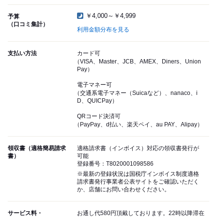
￥4,000～￥4,999
予算
（口コミ集計）
利用金額分布を見る
支払い方法
カード可
（VISA、Master、JCB、AMEX、Diners、Union
Pay）
電子マネー可
（交通系電子マネー（Suicaなど）、nanaco、i
D、QUICPay）
QRコード決済可
（PayPay、d払い、楽天ペイ、au PAY、Alipay）
領収書（適格簡易請求
適格請求書（インボイス）対応の領収書発行が
書）
可能
登録番号：T8020001098586
※最新の登録状況は国税庁インボイス制度適格
請求書発行事業者公表サイトをご確認いただく
か、店舗にお問い合わせください。
サービス料・
お通し代580円頂戴しております。22時以降滞在