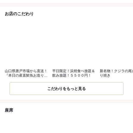
お店のこだわり
山口県唐戸市場から直送！
平日限定！浜焼食べ放題＆
新名物！クジラの尾
『本日の産直鮮魚お造り5
飲み放題！５５００円！
り焼き
点盛り』
こだわりをもっと見る
座席