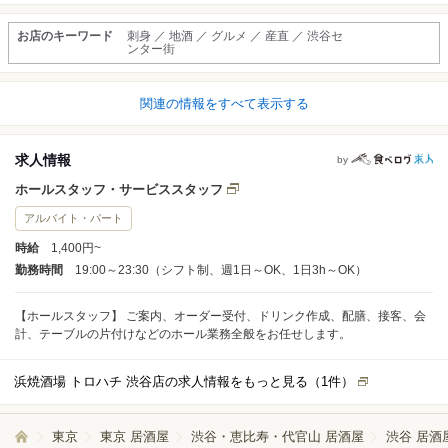
お店のキーワード
刺身 ／ 地酒 ／ グルメ ／ 産直 ／ 渋谷セ
ンター街
関連の情報をすべて表示する
求人情報
by
ホールスタッフ・サービススタッフ
アルバイト・パート
時給
1,400円~
勤務時間
19:00～23:30（シフト制、週1日～OK、1日3h～OK）
【ホールスタッフ】 ご案内、オーダー受付、ドリンク作成、配膳、接客、会
計、テーブルの片付けなどのホール業務全般をお任せします。
浜焼酒場 トロハチ 渋谷店の求人情報をもっと見る（
1
件）
東京
東京 居酒屋
渋谷・恵比寿・代官山 居酒屋
渋谷 居酒