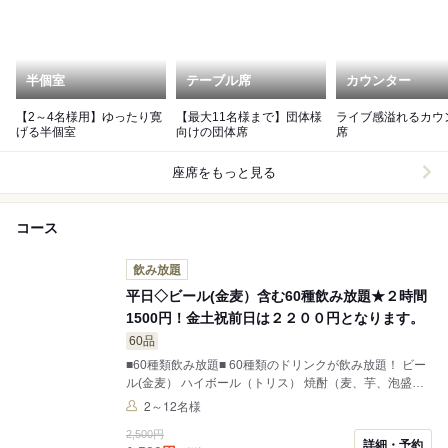
半個室
テーブル席
カウンター
【2～4名様用】ゆったり寛
【最大11名様まで】団体様
ライブ感溢れるカウ
げる半個室
向けの団体席
席
座席をもっと見る
コース
飲み放題
平日◇ビール(金麦）含む60種飲み放題★２時間
1500円！金土祝前日は２２００円となります。
60品
■60種類飲み放題■ 60種類のドリンクが飲み放題！ ビー
ル(金麦） ハイボール（トリス） 焼酎（麦、芋、泡盛）
日本酒（熱燗、冷酒） 梅酒（３種） サワー、酎ハイ（８
2～12名様
種） カクテル（３６種） ソフトドリンク（７種） （30
2,500円
分前L.O.） 金土祝前日は２２００円となります。
詳細・予約