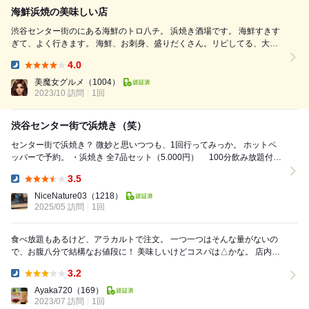
海鮮浜焼の美味しい店
渋谷センター街のにある海鮮のトロ八チ。 浜焼き酒場です。 海鮮すきす
ぎて、よく行きます。 海鮮、お刺身、盛りだくさん。リピしてる、大好
きなお店。 山口県の方がオーナーなので、山口県の食材がたくさんあり
4.0
ます。 お通しのさざえは、山口県下関市豊北町特牛のさざえです。 下関
Dinner:
市の唐戸市場直送新鮮なお刺身５点盛り合わせ。 お刺身はかなりの美味
美魔女グルメ
（1004）
2023/10 訪問
しさ。 下関市の鯨も、美味...
1回
渋谷センター街で浜焼き（笑）
センター街で浜焼き？ 微妙と思いつつも、1回行ってみっか。 ホットペ
ッパーで予約。 ・浜焼き 全7品セット（5.000円） 100分飲み放題付き
まぁ、 呑み...
3.5
Dinner:
NiceNature03
（1218）
2025/05 訪問
1回
食べ放題もあるけど、アラカルトで注文。 一つ一つはそんな量がないの
で、お腹八分で結構なお値段に！ 美味しいけどコスパは△かな。 店内は
夏でも涼しく、焼いていても気になりません...
3.2
Dinner:
Ayaka720
（169）
2023/07 訪問
1回