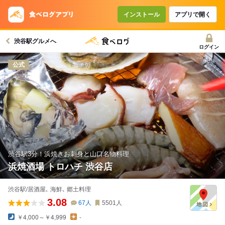
コースで使えるクーポン
戻る
インストール
アプリで開く
渋谷駅グルメへ
クーポンを利用せず予約する
ログイン
公式
渋谷駅3分！浜焼きお刺身と山口名物料理
浜焼酒場 トロハチ 渋谷店
渋谷駅/居酒屋､ 海鮮､ 郷土料理
3.08
67
人
5501
人
￥4,000～￥4,999
-