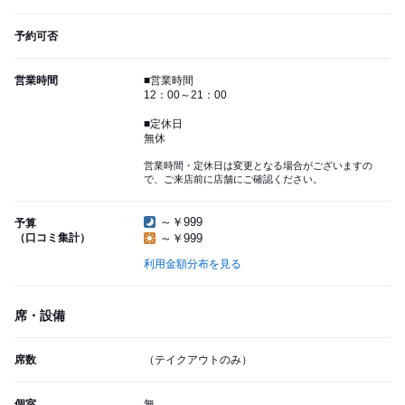
予約可否
営業時間
■営業時間
12：00～21：00
■定休日
無休
営業時間・定休日は変更となる場合がございますの
で、ご来店前に店舗にご確認ください。
～￥999
予算
（口コミ集計）
～￥999
利用金額分布を見る
席・設備
席数
（テイクアウトのみ）
個室
無