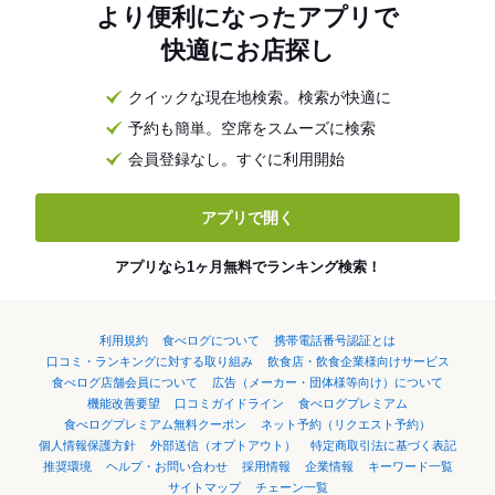
より便利になったアプリで
快適にお店探し
クイックな現在地検索。検索が快適に
予約も簡単。空席をスムーズに検索
会員登録なし。すぐに利用開始
アプリで開く
アプリなら1ヶ月無料でランキング検索！
利用規約
食べログについて
携帯電話番号認証とは
口コミ・ランキングに対する取り組み
飲食店・飲食企業様向けサービス
食べログ店舗会員について
広告（メーカー・団体様等向け）について
機能改善要望
口コミガイドライン
食べログプレミアム
食べログプレミアム無料クーポン
ネット予約（リクエスト予約）
個人情報保護方針
外部送信（オプトアウト）
特定商取引法に基づく表記
推奨環境
ヘルプ・お問い合わせ
採用情報
企業情報
キーワード一覧
サイトマップ
チェーン一覧