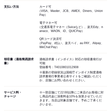
支払い方法
カード可
（VISA、Master、JCB、AMEX、Diners、Union
Pay）
電子マネー可
（交通系電子マネー（Suicaなど）、楽天Edy、n
anaco、WAON、iD、QUICPay）
QRコード決済可
（PayPay、d払い、楽天ペイ、au PAY、Alipay、
WeChat Pay）
領収書（適格簡易請求
適格請求書（インボイス）対応の領収書発行が
書）
可能
登録番号：T4010801012908
※最新の登録状況は国税庁インボイス制度適格
請求書発行事業者公表サイトをご確認いただく
か、店舗にお問い合わせください。
サービス料・
※一部店舗にて22:00以降にご来店のお客様に対
チャージ
し商品代金に深夜料金10%を加算させていただ
きます。当店は対象店舗です。予めご了承くだ
さいませ。