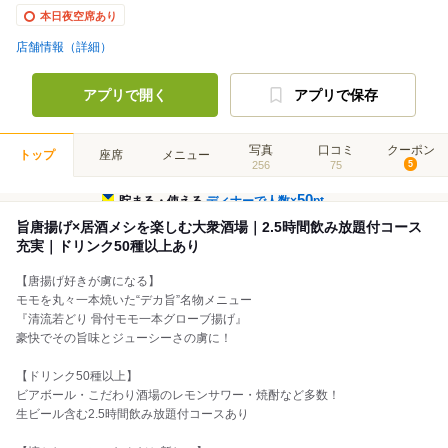
本日夜空席あり
店舗情報（詳細）
アプリで開く
アプリで保存
写真
口コミ
クーポン
トップ
座席
メニュー
256
75
5
50
貯まる・使える
ディナーで人数×
pt
旨唐揚げ×居酒メシを楽しむ大衆酒場｜2.5時間飲み放題付コース
充実｜ドリンク50種以上あり
【唐揚げ好きが虜になる】
モモを丸々一本焼いた“デカ旨”名物メニュー
『清流若どり 骨付モモ一本グローブ揚げ』
豪快でその旨味とジューシーさの虜に！
【ドリンク50種以上】
ビアボール・こだわり酒場のレモンサワー・焼酎など多数！
生ビール含む2.5時間飲み放題付コースあり