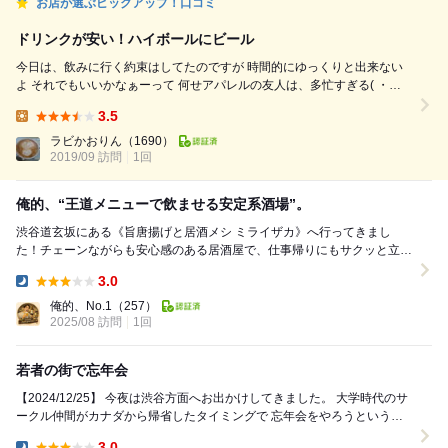
お店が選ぶピックアップ！口コミ
ドリンクが安い！ハイボールにビール
今日は、飲みに行く約束はしてたのですが 時間的にゆっくりと出来ない
よ それでもいいかなぁーって 何せアパレルの友人は、多忙すぎる( ・
∀・) さっと入れる居酒屋さんに 道玄坂のビルに入ってる こちらのお店 和
3.5
民系の居酒屋さん ドリンクが安いみたいです。 中に入ると結構な、キャ
Lunch:
パ数 二人共タバコは吸わないので 禁煙席に、こちらは分煙になっていて
ラビかおりん
（1690）
パーティションで区切られている...
2019/09 訪問
1回
俺的、“王道メニューで飲ませる安定系酒場”。
渋谷道玄坂にある《旨唐揚げと居酒メシ ミライザカ》へ行ってきまし
た！チェーンながらも安心感のある居酒屋で、仕事帰りにもサクッと立ち
寄れる雰囲気。店内は明るく、グループからおひとり様...
3.0
Dinner:
俺的、No.1
（257）
2025/08 訪問
1回
若者の街で忘年会
【2024/12/25】 今夜は渋谷方面へお出かけしてきました。 大学時代のサ
ークル仲間がカナダから帰省したタイミングで 忘年会をやろうという話
が出たためです。 先週も渋谷...
3.0