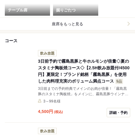
テーブル席
掘りごたつ
座席をもっと見る
コース
飲み放題
3日前予約で霧島黒豚と牛ホルモンが倍量◇夏の
スタミナ陶板焼コース◇【2.5H飲み放題付/4500
円】夏限定！ブランド銘柄「霧島黒豚」を使用
した肉料理充実のボリューム満点コース
9品
3日前までの予約特典でメインのお肉が倍量！「霧島黒
豚のスタミナ陶板焼」をメインに、霧島黒豚ウインナー
＆ベーコン焼き、九州三元豚ローストポークなど、ボリ
3～99名様
ューム満点のコースです。メインの陶板焼きは鶏の塩レ
モン陶板、スパイシートマト陶板に変更できます。変更
4,500
円
(税込)
詳細・予約
のご希望は備考欄にお願いします。記載ない場合は「霧
島黒豚のスタミナ陶板焼」を提供いたします。
飲み放題