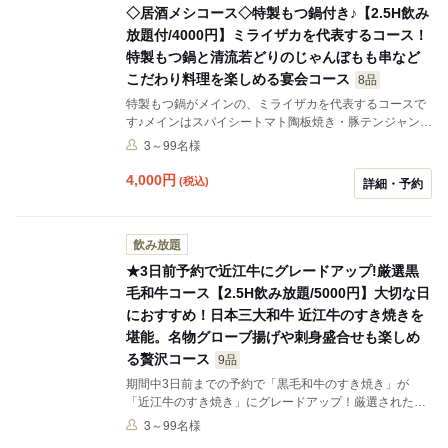
◇居酒メシコース◇特製もつ鍋付き♪【2.5H飲み
放題付/4000円】ミライザカを代表するコース！
特製もつ鍋と清流若どりのじゃんぼもも串など
こだわり料理を楽しめる宴会コース
8品
特製もつ鍋がメインの、ミライザカを代表するコースで
す♪メインはスパイシートマト陶板焼き・豚テンジャンチ
ゲ鍋に変更可能！変更ご希望あれば備考に記載お願いい
3～99名様
たします。変更の希望が無い場合「特製もつ鍋」で提供
致します。
4,000
円
(税込)
詳細・予約
飲み放題
★3日前予約で近江牛にグレードアップ!厳選黒
毛和牛コース【2.5H飲み放題/5000円】大切な日
におすすめ！日本三大和牛 近江牛のすき焼きを
堪能。名物グローブ揚げや刺身盛合せも楽しめ
る贅沢コース
9品
期間中3日前までの予約で「黒毛和牛のすき焼き」が
「近江牛のすき焼き」にグレードアップ！厳選された近
江牛を贅沢に使ったすき焼き鍋、お刺身の盛合せ、豚角
3～99名様
煮の中華風酢豚や、もちろん名物「グローブ揚げ」も食