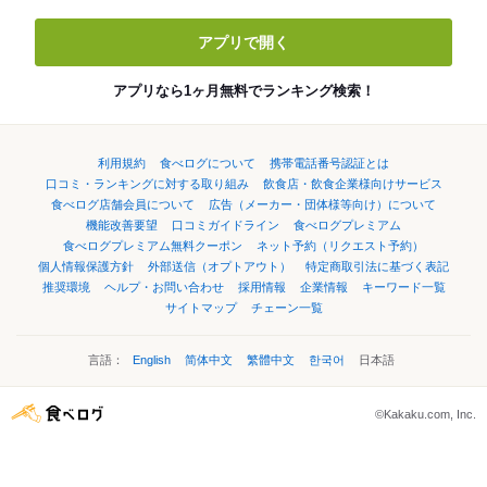
アプリで開く
アプリなら1ヶ月無料でランキング検索！
利用規約
食べログについて
携帯電話番号認証とは
口コミ・ランキングに対する取り組み
飲食店・飲食企業様向けサービス
食べログ店舗会員について
広告（メーカー・団体様等向け）について
機能改善要望
口コミガイドライン
食べログプレミアム
食べログプレミアム無料クーポン
ネット予約（リクエスト予約）
個人情報保護方針
外部送信（オプトアウト）
特定商取引法に基づく表記
推奨環境
ヘルプ・お問い合わせ
採用情報
企業情報
キーワード一覧
サイトマップ
チェーン一覧
言語：
English
简体中文
繁體中文
한국어
日本語
©Kakaku.com, Inc.