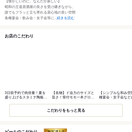
【懐かしいのに、なんだか新しい】
昭和の王道居酒屋の良さを受け継ぎながら、
誰でもフラッと立ち寄れる居心地の良い空間
各種宴会・飲み会・女子会等に
...
続きを読む
お店のこだわり
3日前予約で肉倍量！夏を
【名物】ド迫力のサイズと
【シンプルな和み空
盛り上げるスタミナ陶板焼
旨さ！骨付モモ一本グロー
種宴会・女子会など
コース
ブ揚げ
シーンに◎
こだわりをもっと見る
ビールのこだわり