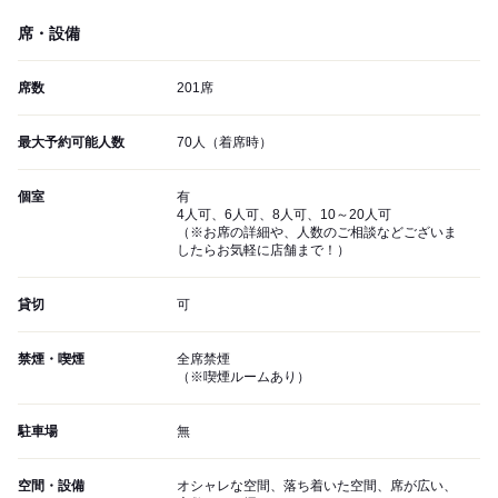
席・設備
席数
201席
最大予約可能人数
70人（着席時）
個室
有
4人可、6人可、8人可、10～20人可
（※お席の詳細や、人数のご相談などございま
したらお気軽に店舗まで！）
貸切
可
禁煙・喫煙
全席禁煙
（※喫煙ルームあり）
駐車場
無
空間・設備
オシャレな空間、落ち着いた空間、席が広い、