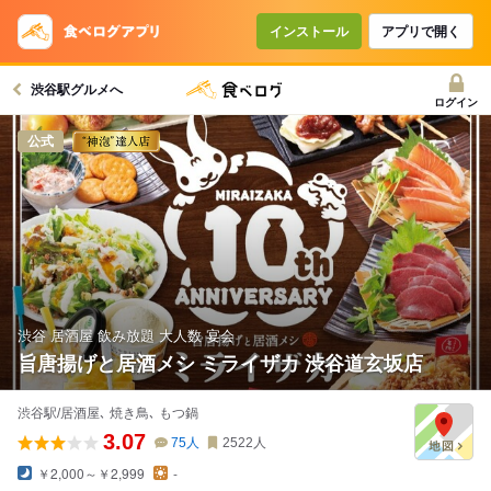
コースで使えるクーポン
戻る
インストール
アプリで開く
渋谷駅グルメへ
クーポンを利用せず予約する
ログイン
公式
渋谷 居酒屋 飲み放題 大人数 宴会
旨唐揚げと居酒メシ ミライザカ 渋谷道玄坂店
渋谷駅/居酒屋､ 焼き鳥､ もつ鍋
3.07
75
人
2522
人
￥2,000～￥2,999
-