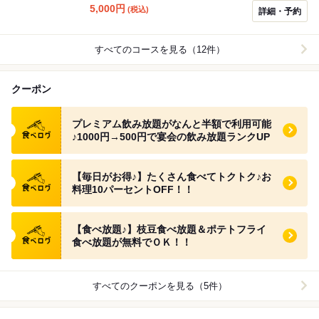
べられる、大切な人たちとの大切な時間にぴったりのコ
5,000
円
(税込)
詳細・予約
ースです。
すべてのコースを見る（12件）
クーポン
食べログ クーポン
プレミアム飲み放題がなんと半額で利用可能
♪1000円→500円で宴会の飲み放題ランクUP
食べログ クーポン
【毎日がお得♪】たくさん食べてトクトク♪お
料理10パーセントOFF！！
食べログ クーポン
【食べ放題♪】枝豆食べ放題＆ポテトフライ
食べ放題が無料でＯＫ！！
すべてのクーポンを見る（5件）