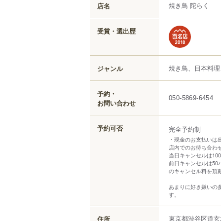
焼き鳥 陀らく
店名
受賞・選出歴
焼き鳥、日本料理
ジャンル
予約・
050-5869-6454
お問い合わせ
予約可否
完全予約制
・現金のお支払いは
店内でのお待ち合わ
当日キャンセルは100パ
前日キャンセルは50パ
のキャンセル料を頂
あまりに好き嫌いの
す。
東京都
渋谷区
道玄
住所