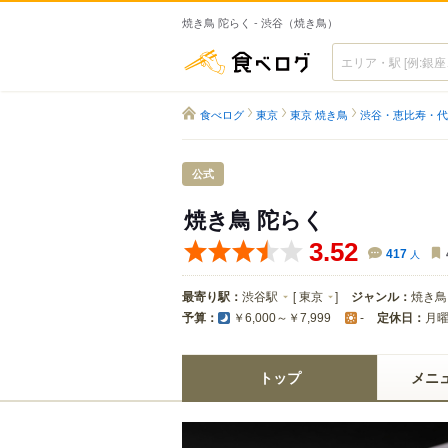
焼き鳥 陀らく - 渋谷（焼き鳥）
食べログ
食べログ
東京
東京 焼き鳥
渋谷・恵比寿・代
公式
焼き鳥 陀らく
3.52
417
人
最寄り駅：
渋谷駅
[
東京
]
ジャンル：
焼き鳥
予算：
定休日：
月
￥6,000～￥7,999
-
トップ
メニ