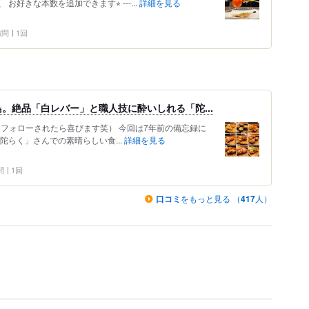
好きな本数を追加できます⭐︎ ---...
詳細を見る
 訪問
1回
。絶品「白レバー」と職人技に酔いしれる「陀...
0212 （フォローされたら喜びます笑） 今回は7年前の備忘録に
陀らく」さんでの素晴らしい食...
詳細を見る
問
1回
口コミ
をもっと見る （
417
人）