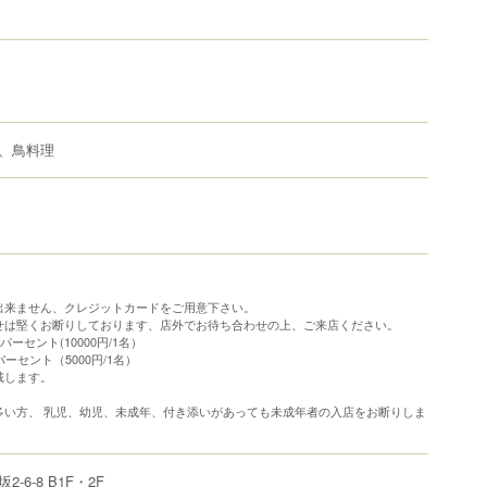
、鳥料理
出来ません、クレジットカードをご用意下さい。
せは堅くお断りしております、店外でお待ち合わせの上、ご来店ください。
ーセント(10000円/1名）
ーセント（5000円/1名）
戴します。
多い方、 乳児、幼児、未成年、付き添いがあっても未成年者の入店をお断りしま
坂
2-6-8
B1F・2F