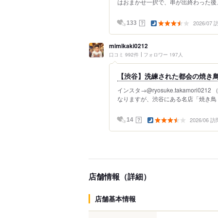
はおまかせ一択で、串が出終わった後、 お
2026/07
？
133
mimikaki0212
口コミ 992件
フォロワー 197人
【渋谷】洗練された都会の焼き鳥
インスタ→@ryosuke.takamori
なりますが、渋谷にある名店「焼き鳥 
2026/06 訪
？
14
店舗情報（詳細）
店舗基本情報