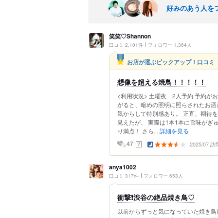
好みのあう人を
笑笑♡Shannon
口コミ 2,101件
フォロワー 1,364人
お店が選ぶピックアップ！口コミ
想像を超える焼鳥！！！！！
<利用状況> 土曜夜 2人予約 予約
がると、暗めの照明に照らされたお洒
気からして特別感あり。 正直、期待
見えたが、 実際は1本1本に旨味がぎ
り満点！ さら...
詳細を見る
2025/07 訪
？
47
anya1002
口コミ 317件
フォロワー 653人
衝撃❗️渋谷の絶品焼き鳥♡
以前からずっと気になっていた焼き鳥