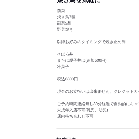
前菜
焼き鳥7種
副菜2品
野菜焼き
以降お好みのタイミングで焼き止め制
そぼろ丼
または親子丼は(追加500円)
冷菓子
税込8800円
現金のお支払いは出来ません、クレジットカ
ご予約時間連絡無し30分経過で自動的にキ
未成年入店不可(乳児、幼児)
店内待ち合わせ不可