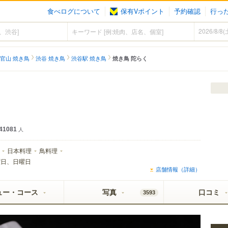
食べログについて
保有Vポイント
予約確認
行っ
官山 焼き鳥
渋谷 焼き鳥
渋谷駅 焼き鳥
焼き鳥 陀らく
41081
人
日本料理
鳥料理
曜日、日曜日
店舗情報（詳細）
ュー・コース
写真
口コミ
3593