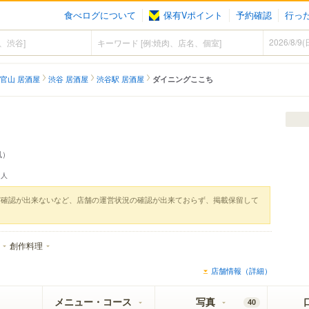
食べログについて
保有Vポイント
予約確認
行っ
官山 居酒屋
渋谷 居酒屋
渋谷駅 居酒屋
ダイニングここち
風）
人
実確認が出来ないなど、店舗の運営状況の確認が出来ておらず、掲載保留して
創作料理
店舗情報（詳細）
メニュー・コース
写真
40