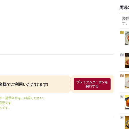
周辺
渋谷
す。
1
2
3
プレミアムクーポンを
～3名様でご利用いただけます!
発行する
条件・提示条件をご確認ください。
4
必要です。
スです。
5