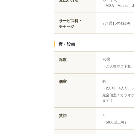
（VISA、Master
サービス料・
※お通し代432円
チャージ
席・設備
70席
席数
（ご人数やご予算
有
個室
（2人可、4人可、6
完全個室！カラオ
ます！
可
貸切
（50人以上可）