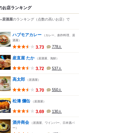
のお店ランキング
×居酒屋
のランキング
（点数の高いお店）
で
ハブモアカレー
（カレー、創作料理、居
酒屋）
3.73
778
人
産直屋 たか
（居酒屋、海鮮）
3.72
537
人
高太郎
（居酒屋）
3.70
550
人
松濤 爛缶
（居酒屋）
3.69
130
人
酒井商会
（居酒屋、ワインバー、日本酒バ
ー）