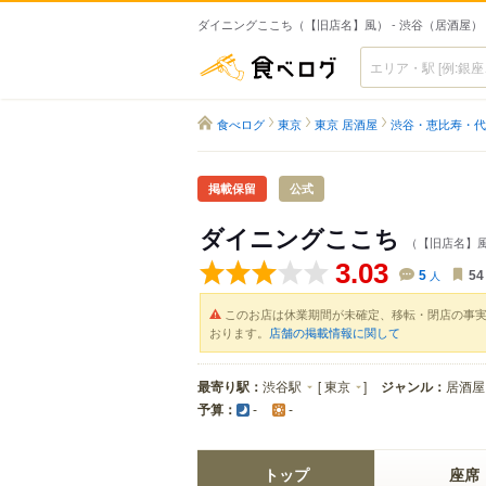
ダイニングここち（【旧店名】風） - 渋谷（居酒屋）
食べログ
食べログ
東京
東京 居酒屋
渋谷・恵比寿・代
掲載保留
公式
ダイニングここち
（【旧店名】
3.03
5
人
54
このお店は休業期間が未確定、移転・閉店の事
おります。
店舗の掲載情報に関して
最寄り駅：
渋谷駅
[
東京
]
ジャンル：
居酒屋
予算：
-
-
トップ
座席