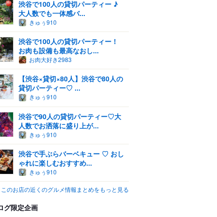
渋谷で100人の貸切パーティー ♪
大人数でも一体感バ...
きゅぅ910
渋谷で100人の貸切パーティー！
お肉も設備も最高なおし...
お肉大好き2983
【渋谷×貸切×80人】渋谷で80人の
貸切パーティー♡ ...
きゅぅ910
渋谷で90人の貸切パーティー♡大
人数でお洒落に盛り上が...
きゅぅ910
渋谷で手ぶらバーベキュー ♡ おし
ゃれに楽しむおすすめ...
きゅぅ910
このお店の近くのグルメ情報まとめをもっと見る
ログ限定企画