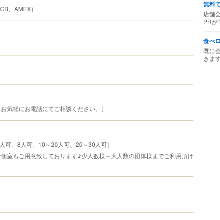
無料
、JCB、AMEX）
店舗
PRが
食べ
既に
きま
、お気軽にお電話にてご相談ください。）
人可、8人可、10～20人可、20～30人可）
ケ個室もご用意致しております♪少人数様～大人数の団体様までご利用頂け