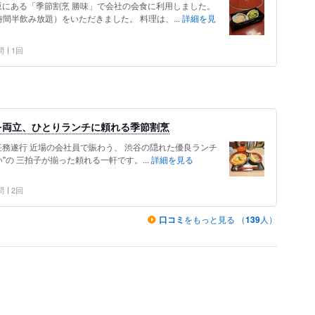
坂にある「季節割烹 勝味」で会社の会食に利用しました。
間半飲み放題）をいただきました。 料理は、...
詳細を見
問
1回
を両立、ひとりランチに頼れる季節割烹
任務遂行 近場の会社員で賑わう、 渋谷の隠れた優良ランチ
"の 三拍子が揃った頼れる一軒です。...
詳細を見る
問
2回
口コミ
をもっと見る （
139
人）