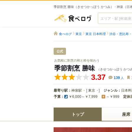
季節割烹 勝味（きせつかっぽう かつみ） - 神泉（日
食べログ
食べログ
東京
東京 日本料理
渋谷・恵比寿・
公式
お気軽に割烹の和と粋を味わう
季節割烹 勝味
（きせつかっぽう かつ
3.37
139
人
最寄り駅：
神泉駅
[
東京
]
ジャンル：
日本料
予算：
定休
￥6,000～￥7,999
～￥999
トップ
座席