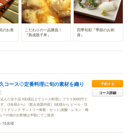
気のお座
こだわりの一品勝負！
四季旬彩『季節のお刺
『熟成親子丼』
身』
久コース◇定番料理に旬の素材を織り
予約する
コース詳細
んだ全十品 3名様以上でコース料理に プラス3000円で
。(3名様から) 《飲み放題内容》3名様から ビール・日
フトドリンク サントリー角瓶・セット(炭酸・レモン・梅
ニューの他のお飲物は半額にてご提供
～16名様