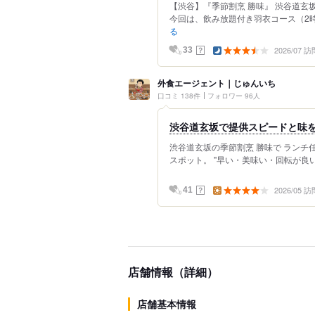
【渋谷】『季節割烹 勝味』 渋谷道玄
今回は、飲み放題付き羽衣コース（2時
る
2026/07 訪
？
33
外食エージェント｜じゅんいち
口コミ 138件
フォロワー 96人
渋谷道玄坂で提供スピードと味
渋谷道玄坂の季節割烹 勝味で ランチ
スポット。 "早い・美味い・回転が良い
2026/05 訪
？
41
店舗情報（詳細）
店舗基本情報