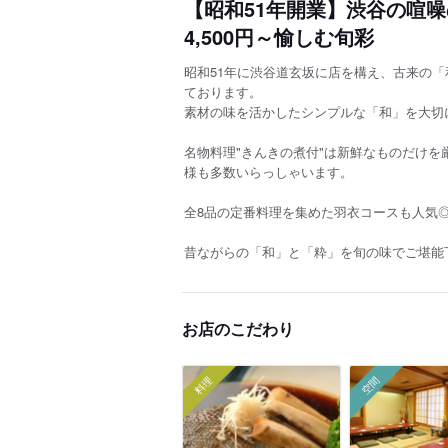
【昭和51年開業】渋谷の喧
4,500円～愉しむ旬彩
昭和51年に渋谷道玄坂に店を構え、古来の
ております。
素材の味を活かしたシンプルな「和」を大切
名物料理"きんきの煮付"は新鮮なものだけ
様も多数いらっしゃいます。
全8品の定番料理を集めた羽衣コースも人気
昔ながらの「和」と「粋」を旬の味でご堪能
お店のこだわり
料理
空間