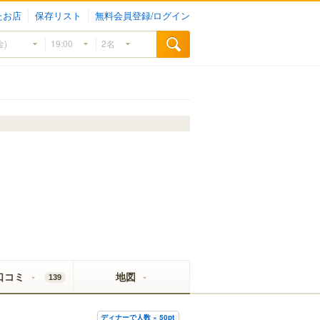
たお店
保存リスト
無料会員登録/ログイン
口コミ
地図
139
ディナーで人数 × 50pt