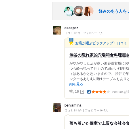
好みのあう人を
escaper
口コミ 36件
フォロワー 7人
お店が選ぶピックアップ！口コミ
渋谷の隠れ家的穴場和食料理屋
がやがやした店が多い渋谷道玄坂にお
つも酔っ払って行くので細かい料理名
ィはあるかと思いますので、 渋谷で
ンターもあり4人掛けテーブルもありと
細を見る
2012/04 訪
？
16
benjamina
口コミ 841件
フォロワー 947人
落ち着いた個室で上質な会社会