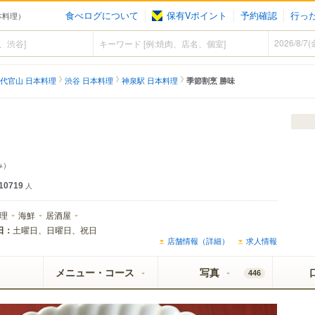
食べログについて
保有Vポイント
予約確認
行っ
本料理）
代官山 日本料理
渋谷 日本料理
神泉駅 日本料理
季節割烹 勝味
み）
10719
人
理
海鮮
居酒屋
日：
土曜日、日曜日、祝日
店舗情報（詳細）
求人情報
メニュー・コース
写真
446