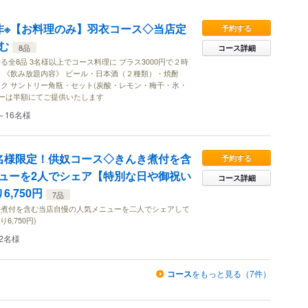
非※【お料理のみ】羽衣コース◇当店定
予約する
む
8品
コース詳細
全8品 3名様以上でコース料理に プラス3000円で２時
 《飲み放題内容》 ビール・日本酒（２種類）・焼酎
ク サントリー角瓶・セット(炭酸・レモン・梅干・氷・
ューは半額にてご提供いたします
～16名様
名様限定！供奴コース◇きんき煮付を含
予約する
ューを2人でシェア【特別な日や御祝い
コース詳細
,750円
7品
き煮付を含む当店自慢の人気メニューを二人でシェアして
6,750円)
2名様
コース
をもっと見る（7件）