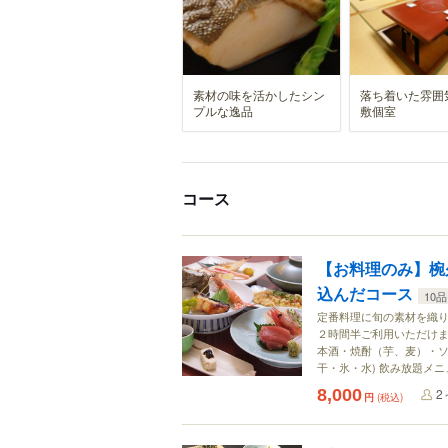
素材の味を活かしたシン
落ち着いた雰囲
プルな逸品
敷個室
コース
【お料理のみ】椀
込んだコース
10品
定番料理に旬の素材を織り込
２時間半ご利用いただけます
本酒・焼酎（芋、麦）・ソ
干・氷・水) 飲み放題メ
8,000
2
円
(税込)