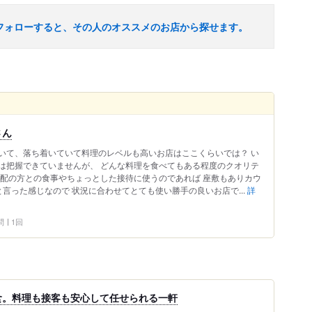
フォローすると、その人のオススメのお店から探せます。
さん
いて、落ち着いていて料理のレベルも高いお店はここくらいでは？ い
は把握できていませんが、 どんな料理を食べてもある程度のクオリテ
年配の方との食事やちょっとした接待に使うのであれば 座敷もありカウ
言った感じなので 状況に合わせてとても使い勝手の良いお店で...
詳
問
1回
食。料理も接客も安心して任せられる一軒