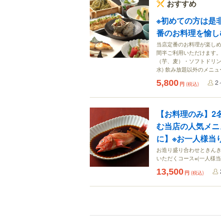
おすすめ
※初めての方は是
番のお料理を愉し
当店定番のお料理が楽しめる
間半ご利用いただけます。
（芋、麦）・ソフトドリン
水) 飲み放題以外のメニ
5,800
2
円
(税込)
【お料理のみ】2
む当店の人気メニ
に】※お一人様当り6
お造り盛り合わせときん
いただくコース※(一人様当り
13,500
円
(税込)