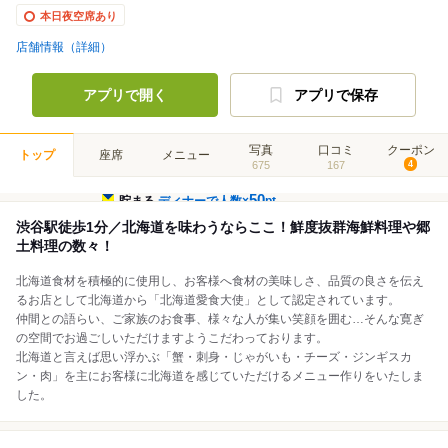
本日夜空席あり
店舗情報（詳細）
アプリで開く
アプリで保存
写真
口コミ
クーポン
トップ
座席
メニュー
675
167
4
50
貯まる
ディナーで人数×
pt
渋谷駅徒歩1分／北海道を味わうならここ！鮮度抜群海鮮料理や郷
土料理の数々！
北海道食材を積極的に使用し、お客様へ食材の美味しさ、品質の良さを伝え
るお店として北海道から「北海道愛食大使」として認定されています。
仲間との語らい、ご家族のお食事、様々な人が集い笑顔を囲む…そんな寛ぎ
の空間でお過ごしいただけますようこだわっております。
北海道と言えば思い浮かぶ「蟹・刺身・じゃがいも・チーズ・ジンギスカ
ン・肉」を主にお客様に北海道を感じていただけるメニュー作りをいたしま
した。