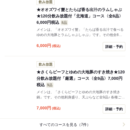
飲み放題
★オオズワイ蟹とたらば香る出汁のラムしゃぶ
★120分飲み放題付「北海道」コース〈全8品〉
6,000円税込
8品
メインは、「オオズワイ蟹」「たらば香る出汁で食べる
ゆめの大地豚とラムしゃぶしゃぶ」です。その他全8品♪
「ゆめの大地豚とラムしゃぶしゃぶ」は「ゆめの大地豚
のセイロ蒸し」に変更可。変更の場合はご予約時備考欄
6,000
円
(税込)
詳細・予約
に記載いただくか、店舗へ直接ご連絡ください。ご希望
のない場合はしゃぶしゃぶでのご提供となります。
飲み放題
★さくらビーフとゆめの大地豚のすき焼き★120
分飲み放題付「厳選」コース〈全9品〉7,000円
税込
9品
メインは、「さくらビーフとゆめの大地豚のすき焼き
鍋」です。その他刺身盛り、天ぷらなど全9品♪ 各種ご宴
会は「北海道」で★ メイン料理は「さくらビーフのセイ
ロ蒸し」に変更可。変更の場合はご予約時備考欄に記載
7,000
円
(税込)
詳細・予約
いただくか、店舗へ直接ご連絡ください。ご希望のない
場合はしゃぶしゃぶでのご提供となります。
すべてのコースを見る（7件）