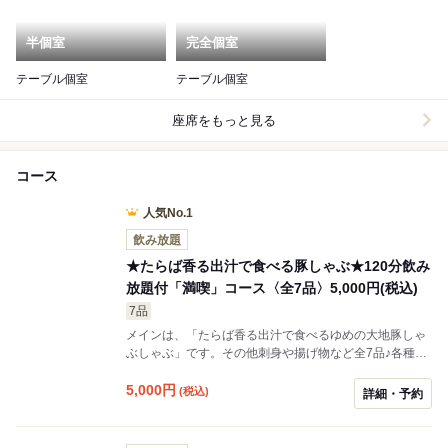
半個室
完全個室
テーブル個室
テーブル個室
座席をもっと見る
コース
人気No.1
飲み放題
★たらば香る出汁で食べる豚しゃぶ★120分飲み
放題付「満喫」コース〈全7品〉5,000円(税込)
7品
メインは、「たらば香る出汁で食べるゆめの大地豚しゃ
ぶしゃぶ」です。その他刺身や揚げ物など全7品♪各種ご
宴会は「北海道」で★ メイン料理は「ゆめの大地豚のセ
イロ蒸し」に変更可。変更の場合はご予約時備考欄に記
5,000
円
(税込)
詳細・予約
載いただくか、店舗へ直接ご連絡ください。ご希望のな
い場合はしゃぶしゃぶでのご提供となります。