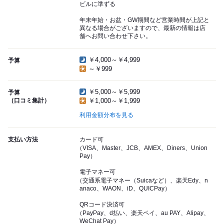
ビルに準ずる
年末年始・お盆・GW期間など営業時間が上記と
異なる場合がございますので、最新の情報は店
舗へお問い合わせ下さい。
￥4,000～￥4,999
予算
～￥999
￥5,000～￥5,999
予算
（口コミ集計）
￥1,000～￥1,999
利用金額分布を見る
支払い方法
カード可
（VISA、Master、JCB、AMEX、Diners、Union
Pay）
電子マネー可
（交通系電子マネー（Suicaなど）、楽天Edy、n
anaco、WAON、iD、QUICPay）
QRコード決済可
（PayPay、d払い、楽天ペイ、au PAY、Alipay、
WeChat Pay）