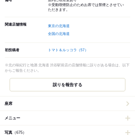
備考
店内に喫煙室あり
※受動喫煙防止のためお席では禁煙とさせてい
ただきます。
関連店舗情報
東京の北海道
全国の北海道
初投稿者
トマト＆ルッコラ
（57）
※北の味紀行と地酒 北海道 渋谷駅前店の店舗情報に誤りがある場合は、以下
からご報告ください。
誤りを報告する
座席
メニュー
写真
（675）