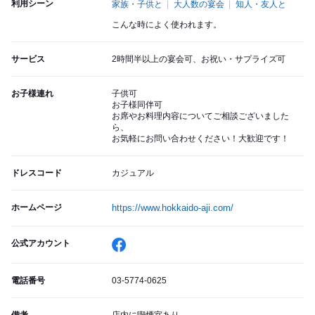
利用シーン
家族・子供と
大人数の宴会
知人・友人と
こんな時によく使われます。
サービス
2時間半以上の宴会可、お祝い・サプライズ可
お子様連れ
子供可
お子様同伴可
お席やお料理内容についてご相談ございました
ら、
お気軽にお問い合わせください！大歓迎です！
ドレスコード
カジュアル
ホームページ
https://www.hokkaido-aji.com/
公式アカウント
電話番号
03-5774-0625