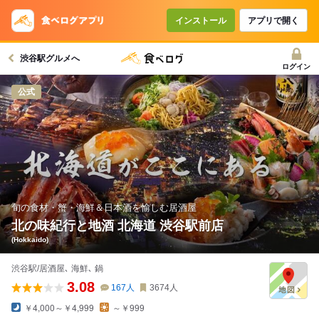
コースで使えるクーポン
戻る
インストール
アプリで開く
渋谷駅グルメへ
クーポンを利用せず予約する
ログイン
公式
旬の食材・蟹・海鮮＆日本酒を愉しむ居酒屋
北の味紀行と地酒 北海道 渋谷駅前店
(Hokkaido)
渋谷駅/居酒屋､ 海鮮､ 鍋
3.08
167
人
3674
人
￥4,000～￥4,999
～￥999