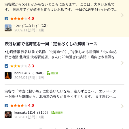
渋谷駅から5分もかからないところにあります。 ここは、大きいお店で
す。 居酒屋ですが値段も質もよいお店です。 平日の19時頃行ったのです
が、すでにお客さんが沢山いました。 それに席に着いてからもどんどん
4.0
お客さんが来店していてだいぶ混んでいました。 今回はおおきな熊の置
Dinner:
物の近くのタッチパネルのある席でした。 ドリンクを決め後はお目当て
つかずはなれず
（12）
2009/11 訪問
のカニです！！ 実はカニが食べたくて...
1回
渋谷駅前で北海道を一周！定番尽くしの満喫コース
◾️お店情報 渋谷駅前で気軽に“北海道づくし”を楽しめる居酒屋「北の味紀
行と地酒 北海道 渋谷駅前店」さんに20時過ぎに訪問！ 店内は木目調をベ
ースにした落ち着いた照明の和...
3.3
Dinner:
nobu0407
（1948）
2026/04 訪問
1回
渋谷で「本当に旨い魚」に出会いたいなら、迷わずここへ。ㅤ エレベータ
ーを降りた瞬間から、北海道の香りが鼻をくすぐります。ㅤ まず頼むべき
は、テーブルが一気に華やぐ「豪華7種の刺...
4.0
Dinner:
konsuke1114
（3156）
2026/01 訪問
1回