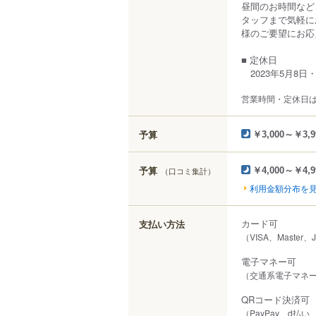
昼間のお時間など
タッフまで気軽に
様のご要望にお応
■ 定休日
2023年5月8日・
営業時間・定休日
予算
￥3,000～￥3,9
予算
（口コミ集計）
￥4,000～￥4,9
利用金額分布を
カード可
支払い方法
（VISA、Master、
電子マネー可
（交通系電子マネー（S
QRコード決済可
（PayPay、d払い