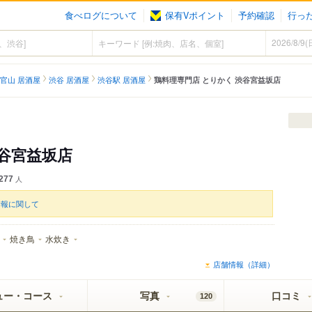
食べログについて
保有Vポイント
予約確認
行っ
）
官山 居酒屋
渋谷 居酒屋
渋谷駅 居酒屋
鶏料理専門店 とりかく 渋谷宮益坂店
渋谷宮益坂店
277
人
情報に関して
焼き鳥
水炊き
店舗情報（詳細）
ュー・コース
写真
口コミ
120