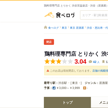
鶏料理専門店 とりかく 渋谷宮益坂店 - 渋谷（居酒屋
食べログ
食べログ
東京
東京 居酒屋
渋谷・恵比寿・代
閉店
鶏料理専門店 とりかく 
3.04
42
人
1
このお店は現在閉店しております。
店舗の掲載
最寄り駅：
渋谷駅
[
東京
]
ジャンル：
居酒屋
予算：
￥3,000～￥3,999
-
トップ
メニ