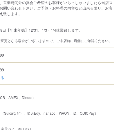
、営業時間外の宴会ご希望のお客様がいらっしゃいましたら当店ス
お問い合わせ下さい。ご予算・お料理の内容など出来る限り、お客
え致します。
9日【年末年始】12/31、1/3・1/4休業致します。
は変更となる場合がございますので、ご来店前に店舗にご確認ください。
99
99
見る
JCB、AMEX、Diners）
uicaなど）、楽天Edy、nanaco、WAON、iD、QUICPay）
、楽天ペイ、au PAY）