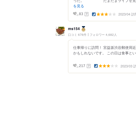
った。 たまたまライブを見に来
を見る
2023/04 訪
？
83
ms154
口コミ 676件
フォロワー 4,682人
仕事帰りに訪問！ 宮益坂渋谷郵便局
かもしれないです。 この日は食事とい
2023/03
？
217