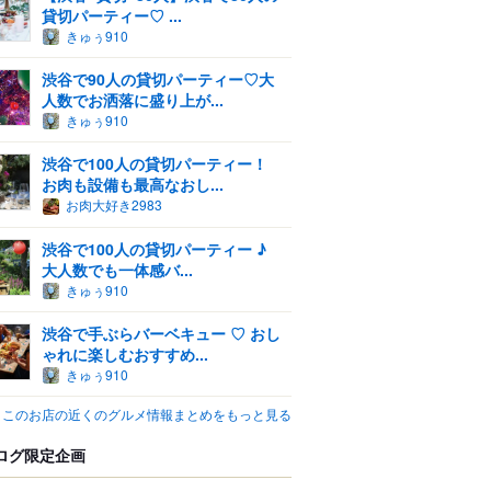
貸切パーティー♡ ...
きゅぅ910
渋谷で90人の貸切パーティー♡大
人数でお洒落に盛り上が...
きゅぅ910
渋谷で100人の貸切パーティー！
お肉も設備も最高なおし...
お肉大好き2983
渋谷で100人の貸切パーティー ♪
大人数でも一体感バ...
きゅぅ910
渋谷で手ぶらバーベキュー ♡ おし
ゃれに楽しむおすすめ...
きゅぅ910
このお店の近くのグルメ情報まとめをもっと見る
ログ限定企画