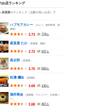
のお店ランキング
×居酒屋
のランキング
（点数の高いお店）
で
ハブモアカレー
（カレー、創作料理、居
酒屋）
3.73
778
人
産直屋 たか
（居酒屋、海鮮）
3.72
537
人
高太郎
（居酒屋）
3.70
550
人
松濤 爛缶
（居酒屋）
3.69
130
人
酒井商会
（居酒屋、ワインバー、日本酒バ
ー）
3.68
457
人