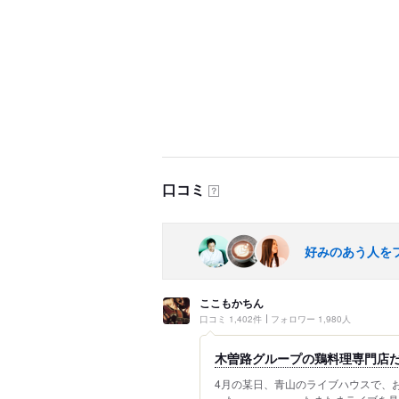
口コミ
？
好みのあう人を
ここもかちん
口コミ 1,402件
フォロワー 1,980人
木曽路グループの鶏料理専門店
4月の某日、青山のライブハウスで