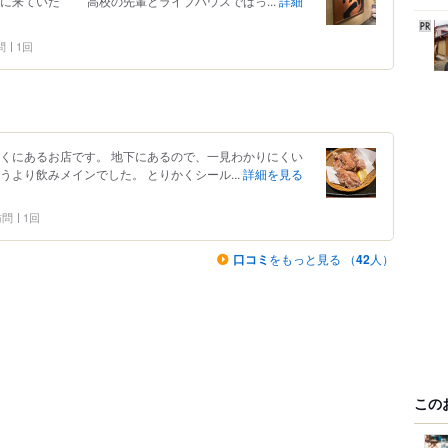
ていた 高校の先輩とライブハウスでばっ...
詳細
問
1回
近くにあるお店です。 地下にあるので、一見わかりにくい
うより飲みメインでした。 とりかくシール...
詳細を見る
 訪問
1回
口コミ
をもっと見る （
42
人）
この