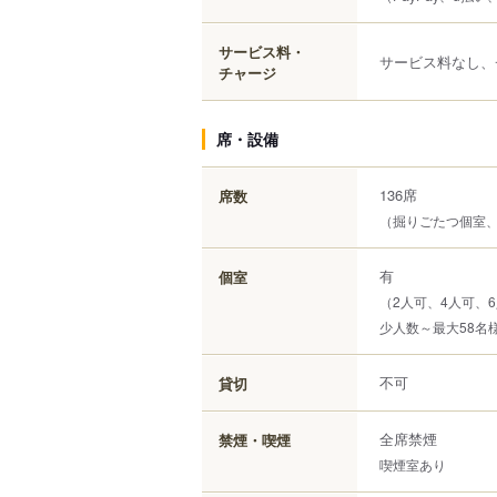
サービス料・
サービス料なし、
チャージ
席・設備
136席
席数
（掘りごたつ個室
有
個室
（2人可、4人可、6
少人数～最大58名
不可
貸切
全席禁煙
禁煙・喫煙
喫煙室あり