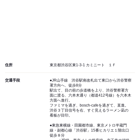
住所
東京都渋谷区東1-3-1 カミニート １Ｆ
交通手段
●JR山手線 渋谷駅南改札出て東口から渋谷警察
署方向へ、徒歩8分
駅出て、目の前の歩道橋を上り、渋谷警察署方
面に渡る、六本木通り（都道412号線）を六本木
方面へ進行。
ファミマを過ぎ、bosch-cafeを過ぎて、直進。
渋谷３丁目信号を右、すぐ見えるラーメン凪の
看板が目印。
●東急東横線・田園都市線、東京メトロ半蔵門
線・副都心線「渋谷駅」15番ヒカリエ１階出口
徒歩８分