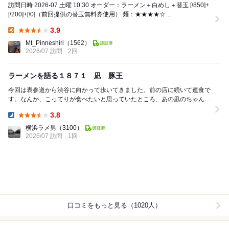
訪問日時 2026-07 土曜 10:30 オーダー：ラーメン＋白めし＋替玉 [\850]+
[\200]+[\0]（前回提供の替玉無料券使用） 麺：★★★★☆ ...
3.9
Lunch:
Mt_Pinneshiri
（1562）
2026/07 訪問
2回
ラーメンを語る１８７１ 凪 豚王
今回は表参道から渋谷に向かって歩いてきました。前の店に続いて連食で
す。なんか、こってりが食べたいと思っていたところ、あの凪のちゃん系
ではなく、豚骨です。 特製で1030円とリ...
3.8
Dinner:
横浜ラメ男
（3100）
2026/07 訪問
1回
口コミをもっと見る（1020人）