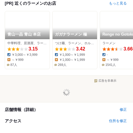
[PR] 近くのラーメンのお店
もっと見る
青山一品 青山 本店
ガガナラーメン 極
Renge no Gotok
中華料理、居酒屋、ラーメン
つけ麺、ラーメン、ホルモン
ラーメン
3.15
3.42
3.66
￥3,000～￥3,999
￥1,000～￥1,999
-
Dinner:
Dinner:
Dinner:
～￥999
￥1,000～￥1,999
～￥999
Lunch:
Lunch:
Lunch:
87人
269人
1541人
広告を非表示
店舗情報（詳細）
修正
アクセス
住所を修正