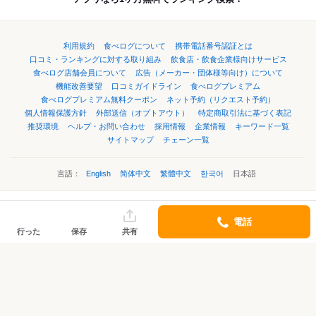
利用規約
食べログについて
携帯電話番号認証とは
口コミ・ランキングに対する取り組み
飲食店・飲食企業様向けサービス
食べログ店舗会員について
広告（メーカー・団体様等向け）について
機能改善要望
口コミガイドライン
食べログプレミアム
食べログプレミアム無料クーポン
ネット予約（リクエスト予約）
個人情報保護方針
外部送信（オプトアウト）
特定商取引法に基づく表記
推奨環境
ヘルプ・お問い合わせ
採用情報
企業情報
キーワード一覧
サイトマップ
チェーン一覧
言語：
English
简体中文
繁體中文
한국어
日本語
©Kakaku.com, Inc.
電話
行った
保存
共有