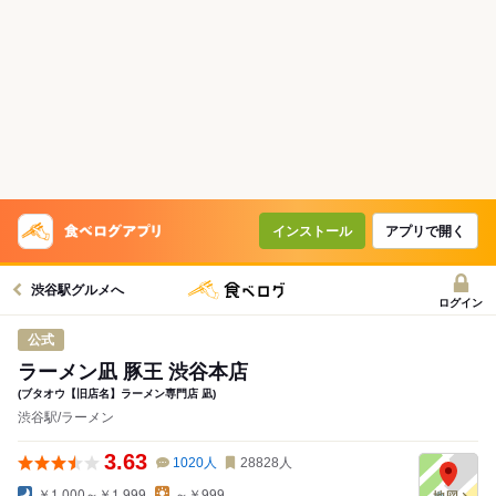
インストール
アプリで開く
渋谷駅グルメへ
ログイン
公式
ラーメン凪 豚王 渋谷本店
(ブタオウ【旧店名】ラーメン専門店 凪)
渋谷駅/ラーメン
3.63
1020
人
28828
人
￥1,000～￥1,999
～￥999