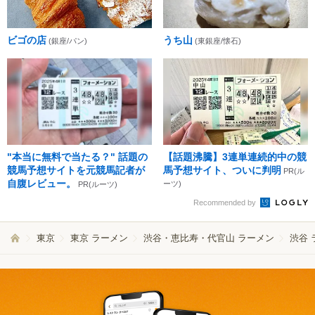
ビゴの店
うち山
(銀座/パン)
(東銀座/懐石)
"本当に無料で当たる？" 話題の
【話題沸騰】3連単連続的中の競
競馬予想サイトを元競馬記者が
馬予想サイト、ついに判明
PR(ル
自腹レビュー。
ーツ)
PR(ルーツ)
Recommended by
東京
東京 ラーメン
渋谷・恵比寿・代官山 ラーメン
渋谷 