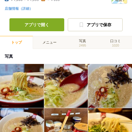
店舗情報（詳細）
アプリで開く
アプリで保存
写真
口コミ
トップ
メニュー
2495
1020
写真