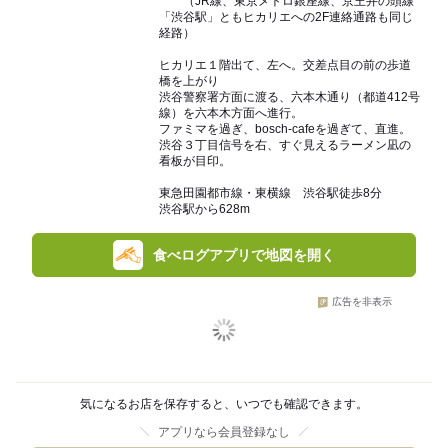
（JR線、東京メトロ銀座線、京王井の頭線
「渋谷駅」ともヒカリエへの2F連絡通路も同じ
経路）
ヒカリエ１階出て、左へ。交差点目の前の歩道
橋を上がり
渋谷警察署方面に渡る、六本木通り（都道412号
線）を六本木方面へ進行。
ファミマを過ぎ、bosch-cafeを過ぎて、直進。
渋谷３丁目信号を右、すぐ見えるラーメン凪の
看板が目印。
東急田園都市線・東横線 渋谷駅徒歩8分
渋谷駅から628m
食べログアプリで地図を開く
広告を非表示
気になるお店を保存すると、いつでも確認できます。
アプリなら会員登録なし