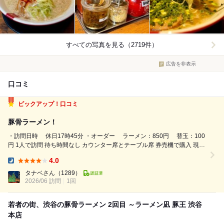
すべての写真を見る（2719件）
広告を非表示
口コミ
ピックアップ！口コミ
豚骨ラーメン！
・訪問日時 休日17時45分 ・オーダー ラーメン：850円 替玉：100
円 1人で訪問 待ち時間なし カウンター席とテーブル席 券売機で購入 現金
のみ 渋谷にある「ラーメン凪 渋谷豚王」さんへ。 着席して麺の硬さを伝
4.0
えます。 ほどなくして着丼したラーメンは...
Dinner:
タナベさん
（1289）
2026/06 訪問
1回
若者の街、渋谷の豚骨ラーメン 2回目 ～ラーメン凪 豚王 渋谷
本店