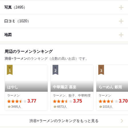
写真
（2495）
口コミ
（1020）
地図
周辺のラーメンランキング
渋谷
×
ラーメン
のランキング（点数の高いお店）です。
1
2
3
はやし
中華麺店 喜楽
らーめん 穀雨
ラーメン
ラーメン、餃子、中華料理
ラーメン
3.77
3.75
3.70
3495人
4873人
1016人
渋谷×ラーメン
のランキングをもっと見る