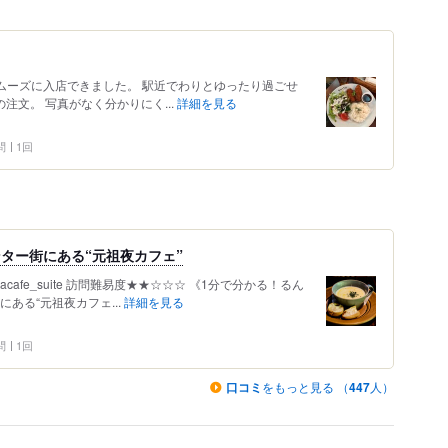
間スムーズに入店できました。 駅近でわりとゆったり過ごせ
注文。 写真がなく分かりにく...
詳細を見る
問
1回
ンター街にある“元祖夜カフェ”
acafe_suite 訪問難易度★★☆☆☆ 《1分で分かる！るん
ある“元祖夜カフェ...
詳細を見る
問
1回
口コミ
をもっと見る （
447
人）