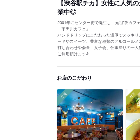
【渋谷駅チカ】女性に人気の元
業中◎
2001年にセンター街で誕生し、元祖”夜カフ
「宇田川カフェ」
ハンドドリップにこだわった濃厚でスッキリ
ードやスイーツ、豊富な種類のアルコールメ
打ち合わせや会食、女子会、仕事帰りの一人
ご利用頂けます♪
お店のこだわり
空間
料理