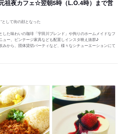
祖夜カフェ☆翌朝5時（L.O.4時）まで営
ェ”として街の顔となった
とした味わいの珈琲「宇田川ブレンド」や拘りのホームメイドなフ
ニュー、ビンテージ家具なども配置しインスタ映え抜群♪
飲みから、団体貸切パーティなど、様々なシチューエーションにて