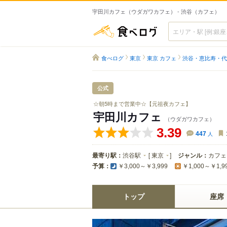
宇田川カフェ（ウダガワカフェ） - 渋谷（カフェ）
食べログ
食べログ
東京
東京 カフェ
渋谷・恵比寿・代
公式
☆朝5時まで営業中☆【元祖夜カフェ】
宇田川カフェ
（ウダガワカフェ）
3.39
447
人
最寄り駅：
渋谷駅
[
東京
]
ジャンル：
カフェ
予算：
￥3,000～￥3,999
￥1,000～￥1,9
トップ
座席