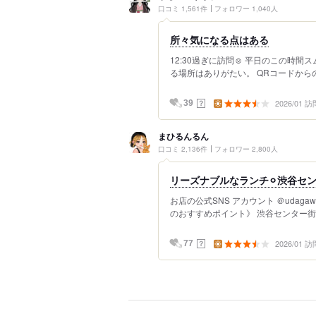
口コミ 1,561件
フォロワー 1,040人
所々気になる点はある
12:30過ぎに訪問☺︎ 平日のこの時
る場所はありがたい。 QRコードからの
2026/01 訪
？
39
まひるんるん
口コミ 2,136件
フォロワー 2,800人
リーズナブルなランチ⚪︎渋谷セ
お店の公式SNS アカウント ＠udagaw
のおすすめポイント》 渋谷センター街に
2026/01 訪
？
77