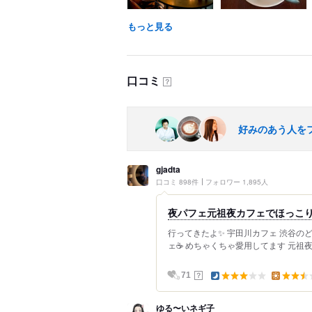
もっと見る
口コミ
？
好みのあう人を
gjadta
口コミ 898件
フォロワー 1,895人
夜パフェ️元祖夜カフェでほっこ
行ってきたよ✨ 宇田川カフェ 渋谷の
ェ☕️ めちゃくちゃ愛用してます 元祖
？
71
ゆる〜いネギ子