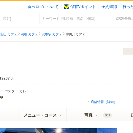
食べログについて
保有Vポイント
予約確認
行っ
官山 カフェ
渋谷 カフェ
渋谷駅 カフェ
宇田川カフェ
19237
人
パスタ
カレー
99
店舗情報（詳細）
メニュー・コース
写真
867