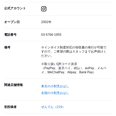
公式アカウント
オープン日
2002年
電話番号
03-5766-1955
備考
※インボイス制度対応の領収書の発行が可能で
すので、ご希望の際はスタッフまでお声掛けく
ださい。
※取り扱いQRコード決済
（PayPay、楽天ペイ、d払い、auPay、メルペ
イ、WeChatPay、Alipay、Bank Pay）
関連店舗情報
東京の小割烹おはし
全国の小割烹おはし
初投稿者
ぜんでん
（219）