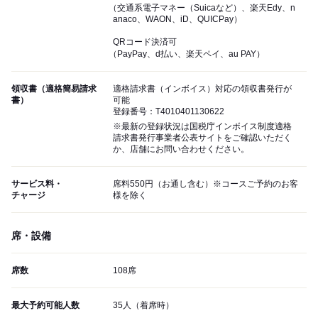
（交通系電子マネー（Suicaなど）、楽天Edy、n
anaco、WAON、iD、QUICPay）
QRコード決済可
（PayPay、d払い、楽天ペイ、au PAY）
領収書（適格簡易請求
適格請求書（インボイス）対応の領収書発行が
書）
可能
登録番号：T4010401130622
※最新の登録状況は国税庁インボイス制度適格
請求書発行事業者公表サイトをご確認いただく
か、店舗にお問い合わせください。
サービス料・
席料550円（お通し含む）※コースご予約のお客
チャージ
様を除く
席・設備
席数
108席
最大予約可能人数
35人（着席時）