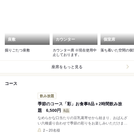
座敷
カウンター
個室席
掘りごたつ座敷
カウンター席 ※現在使用中
落ち着いた空間の個
止しております。
座席をもっと見る
コース
飲み放題
季節のコース「彩」お食事8品＋2時間飲み放
題 6,500円
8品
なめらかな口当たりの豆乳葛寄せから始まり、おばんざ
い六種盛り合わせで季節の彩りをお楽しみいただけま
す。 メインには、旨味豊かな富嶽白鶏のグリル焼きをト
2～20名様
マトおろしとともに。締めには浅利の旨味が広がる土釜