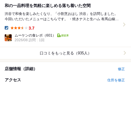
和の一品料理を気軽に楽しめる落ち着いた空間
渋谷で和食を楽しみたくなり、「小割烹おはし 渋谷」を訪問しました。
今回いただいたメニューはこちらです。 ・焼きナスと生ハム 有馬山椒オ
イル仕立て ・生湯葉のお刺身 ・...
3.7
Dinner:
ムーケンの食レポ
（601）
2026/08 訪問
1回
口コミをもっと見る（935人）
店舗情報（詳細）
修正
アクセス
住所を修正