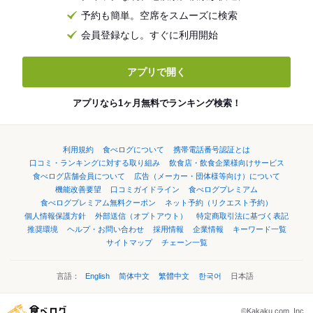
予約も簡単。空席をスムーズに検索
会員登録なし。すぐに利用開始
アプリで開く
アプリなら1ヶ月無料でランキング検索！
利用規約
食べログについて
携帯電話番号認証とは
口コミ・ランキングに対する取り組み
飲食店・飲食企業様向けサービス
食べログ店舗会員について
広告（メーカー・団体様等向け）について
機能改善要望
口コミガイドライン
食べログプレミアム
食べログプレミアム無料クーポン
ネット予約（リクエスト予約）
個人情報保護方針
外部送信（オプトアウト）
特定商取引法に基づく表記
推奨環境
ヘルプ・お問い合わせ
採用情報
企業情報
キーワード一覧
サイトマップ
チェーン一覧
言語：
English
简体中文
繁體中文
한국어
日本語
©Kakaku.com, Inc.