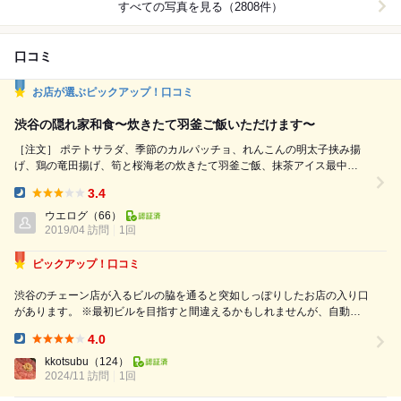
すべての写真を見る（2808件）
口コミ
お店が選ぶピックアップ！口コミ
渋谷の隠れ家和食〜炊きたて羽釜ご飯いただけます〜
［注文］ ポテトサラダ、季節のカルパッチョ、れんこんの明太子挟み揚
げ、鶏の竜田揚げ、筍と桜海老の炊きたて羽釜ご飯、抹茶アイス最中
［お店あれこれ］ 都内何店舗か展開しているお店。銀座、恵比寿、渋谷
3.4
などにあるようです。 日本食で創作のような料理もあります。静かな雰
Dinner:
囲気で、個室などもあるので会食から友達と飲み会など色々な使い方がで
ウエログ
（66）
2019/04 訪問
1回
きそうなお店です。 ［感想］ 兄さん姉さんおつかれっ...
ピックアップ！口コミ
渋谷のチェーン店が入るビルの脇を通ると突如しっぽりしたお店の入り口
があります。 ※最初ビルを目指すと間違えるかもしれませんが、自動ド
アには入らず、脇道を通ってください！ 中に入ると外のワイワイが嘘の
4.0
ように静かな小料理屋の店構えが迎えてくれます。 静かで落ち着いた雰
Dinner:
囲気◎、お料理もどれも...
kkotsubu
（124）
2024/11 訪問
1回