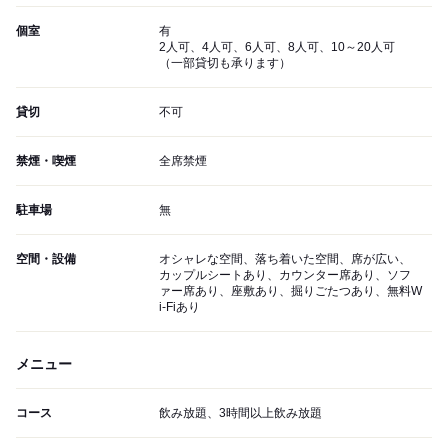
個室
有
2人可、4人可、6人可、8人可、10～20人可
（一部貸切も承ります）
貸切
不可
禁煙・喫煙
全席禁煙
駐車場
無
空間・設備
オシャレな空間、落ち着いた空間、席が広い、
カップルシートあり、カウンター席あり、ソフ
ァー席あり、座敷あり、掘りごたつあり、無料W
i-Fiあり
メニュー
コース
飲み放題、3時間以上飲み放題