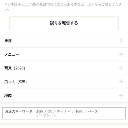
※小割烹おはし 渋谷の店舗情報に誤りがある場合は、以下からご報告くださ
い。
誤りを報告する
座席
メニュー
写真
（2628）
口コミ
（935）
地図
お店のキーワード
刺身 ／ 肉 ／ ディナー ／ 抹茶 ／ バース
デープレート