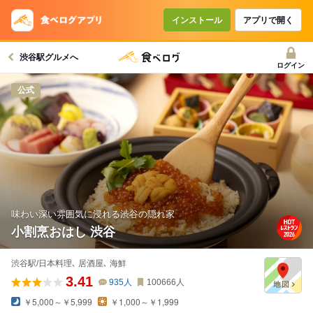
インストール
アプリで開く
渋谷駅グルメへ
ログイン
公式
味わい深い雰囲気に浸れる渋谷の隠れ家
小割烹おはし 渋谷
渋谷駅/日本料理､ 居酒屋､ 海鮮
3.41
935
人
100666
人
￥5,000～￥5,999
￥1,000～￥1,999