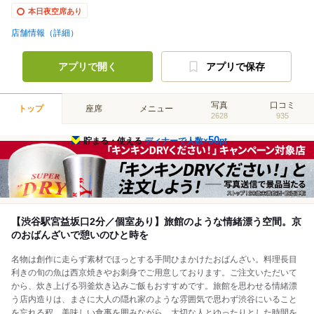
本日夜空席あり
店舗情報（詳細）
アプリで開く
アプリで保存
写真
口コミ
トップ
座席
メニュー
2628
935
50
貯まる・使える
ディナーで人数×
pt
【渋谷駅宮益坂口2分／個室あり】旅館のような情緒漂う空間。京
のおばんざいで憩いのひと時を
名物は創作に走らず素材でほっとする手間ひまかけたおばんざい。料理長目
利きの旬の魚は西京焼きやお刺身でご用意しております。ご注文いただいて
から、炊き上げる羽釜炊き込みご飯もおすすめです。旅館を思わせる情緒漂
う店内造りは、まさに大人の隠れ家のような雰囲気で思わず渋谷にいること
を忘れる程。美味しい食事を囲みながら、大切な人とゆったりとした時間を