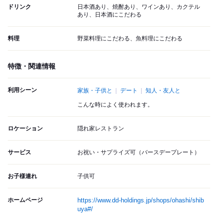
ドリンク
日本酒あり、焼酎あり、ワインあり、カクテル
あり、日本酒にこだわる
料理
野菜料理にこだわる、魚料理にこだわる
特徴・関連情報
利用シーン
家族・子供と
デート
知人・友人と
こんな時によく使われます。
ロケーション
隠れ家レストラン
サービス
お祝い・サプライズ可（バースデープレート）
お子様連れ
子供可
ホームページ
https://www.dd-holdings.jp/shops/ohashi/shib
uya#/