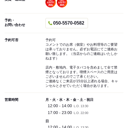
予約・
050-5570-0582
お問い合わせ
予約可否
予約可
コメントでのお席（個室）やお料理等のご要望
は承っておりません。必ずお電話にてご連絡お
願い致します。（当店からのご連絡はいたしか
ねます）
店内・敷地内、電子タバコを含めまして全て禁
煙となっております。喫煙スペースのご用意は
ございませんのでご了承ください。
ご連絡なくご来店が15分以上遅れる場合、キャ
ンセルとさせていただく場合があります。
営業時間
月・火・水・木・金・土・祝日
12:00 - 14:00
L.O. 13:30
17:00 - 23:00
L.O. 22:00
日
12:00 - 14:00
L.O. 13:30