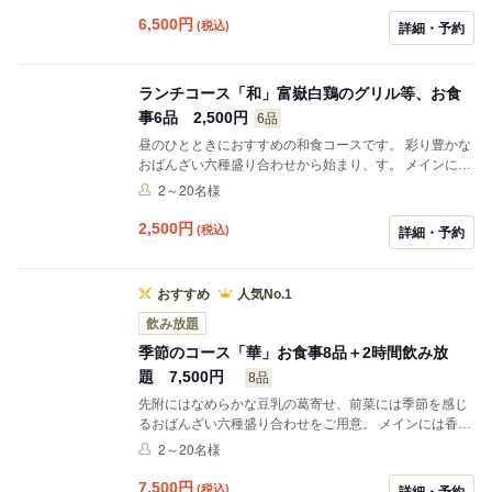
ごはんをご用意しました。食後はお濃い抹茶あいすでさ
6,500
円
(税込)
詳細・予約
っぱりと。 旬の食材と職人の技が織りなす、彩り豊かな
和のコースをぜひご堪能ください
ランチコース「和」富嶽白鶏のグリル等、お食
事6品 2,500円
6品
昼のひとときにおすすめの和食コースです。 彩り豊かな
おばんざい六種盛り合わせから始まり、す。 メインに
は、旨味豊かな富嶽白鶏のグリル焼きをトマトおろしと
2～20名様
ともにご提供。さっぱりとした味わいで最後までお楽し
みいただけます。 しめには、鯛の旨味をたっぷりと閉じ
2,500
円
(税込)
詳細・予約
込めた鯛と三つ葉の土釜ご飯をご用意。食後は黒蜜きな
粉のわらびもちで、和の余韻をゆっくりとお楽しみくだ
さい。 少し贅沢なランチコースをぜひご利用ください。
おすすめ
人気No.1
飲み放題
季節のコース「華」お食事8品＋2時間飲み放
題 7,500円
8品
先附にはなめらかな豆乳の葛寄せ、前菜には季節を感じ
るおばんざい六種盛り合わせをご用意。 メインには香ば
しく炙った国産和牛をご用意。 しめには鯛の旨味と香味
2～20名様
野菜の香りが広がる羽釜ご飯を炊き立てでご提供。 食後
は黒蜜きな粉のわらび餅で、和の余韻をゆっくりとお楽
7,500
円
(税込)
詳細・予約